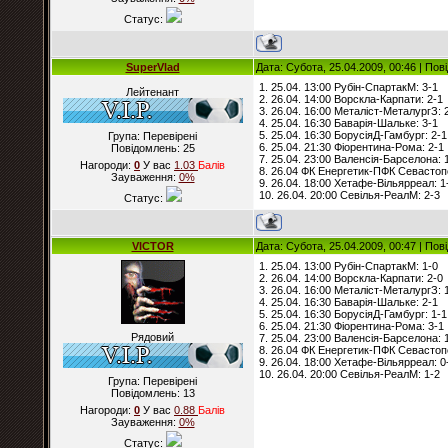
Статус:
SuperVlad
Дата: Субота, 25.04.2009, 00:46 | По
1. 25.04. 13:00 Рубін-СпартакМ: 3-1
Лейтенант
2. 26.04. 14:00 Ворскла-Карпати: 2-1
3. 26.04. 16:00 Металіст-МеталургЗ: 
4. 25.04. 16:30 Баварія-Шальке: 3-1
5. 25.04. 16:30 БорусіяД-Гамбург: 2-1
Група: Перевірені
6. 25.04. 21:30 Фіорентина-Рома: 2-1
Повідомлень:
25
7. 25.04. 23:00 Валенсія-Барселона: 
Нагороди:
0
У вас
1.03
Балiв
8. 26.04 ФК Енергетик-ПФК Севастоп
Зауваження:
0%
9. 26.04. 18:00 Хетафе-Вільярреал: 1
10. 26.04. 20:00 Севілья-РеалМ: 2-3
Статус:
VICTOR
Дата: Субота, 25.04.2009, 00:47 | По
1. 25.04. 13:00 Рубін-СпартакМ: 1-0
2. 26.04. 14:00 Ворскла-Карпати: 2-0
3. 26.04. 16:00 Металіст-МеталургЗ: 
4. 25.04. 16:30 Баварія-Шальке: 2-1
5. 25.04. 16:30 БорусіяД-Гамбург: 1-1
6. 25.04. 21:30 Фіорентина-Рома: 3-1
Рядовий
7. 25.04. 23:00 Валенсія-Барселона: 
8. 26.04 ФК Енергетик-ПФК Севастоп
9. 26.04. 18:00 Хетафе-Вільярреал: 0
10. 26.04. 20:00 Севілья-РеалМ: 1-2
Група: Перевірені
Повідомлень:
13
Нагороди:
0
У вас
0.88
Балiв
Зауваження:
0%
Статус: