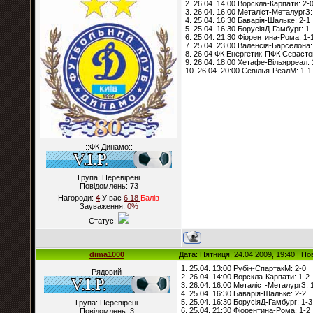
2. 26.04. 14:00 Ворскла-Карпати: 2-
3. 26.04. 16:00 Металіст-МеталургЗ:
4. 25.04. 16:30 Баварія-Шальке: 2-1
5. 25.04. 16:30 БорусіяД-Гамбург: 1-
6. 25.04. 21:30 Фіорентина-Рома: 1-
7. 25.04. 23:00 Валенсія-Барселона:
8. 26.04 ФК Енергетик-ПФК Севасто
9. 26.04. 18:00 Хетафе-Вільярреал: 
10. 26.04. 20:00 Севілья-РеалМ: 1-1
::ФК Динамо::
Група: Перевірені
Повідомлень:
73
Нагороди:
4
У вас
6.18
Балiв
Зауваження:
0%
Статус:
dima1000
Дата: Пятниця, 24.04.2009, 19:40 | П
1. 25.04. 13:00 Рубін-СпартакМ: 2-0
Рядовий
2. 26.04. 14:00 Ворскла-Карпати: 1-2
3. 26.04. 16:00 Металіст-МеталургЗ: 
4. 25.04. 16:30 Баварія-Шальке: 2-2
5. 25.04. 16:30 БорусіяД-Гамбург: 1-3
Група: Перевірені
6. 25.04. 21:30 Фіорентина-Рома: 1-2
Повідомлень:
3