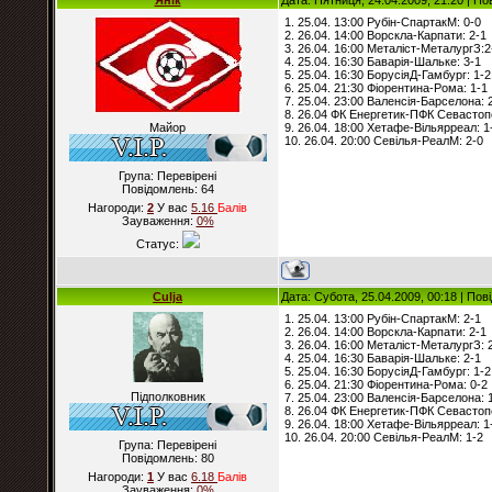
Янік
Дата: Пятниця, 24.04.2009, 21:20 | П
1. 25.04. 13:00 Рубін-СпартакМ: 0-0
2. 26.04. 14:00 Ворскла-Карпати: 2-1
3. 26.04. 16:00 Металіст-МеталургЗ:2
4. 25.04. 16:30 Баварія-Шальке: 3-1
5. 25.04. 16:30 БорусіяД-Гамбург: 1-2
6. 25.04. 21:30 Фіорентина-Рома: 1-1
7. 25.04. 23:00 Валенсія-Барселона: 
8. 26.04 ФК Енергетик-ПФК Севастоп
Майор
9. 26.04. 18:00 Хетафе-Вільярреал: 1
10. 26.04. 20:00 Севілья-РеалМ: 2-0
Група: Перевірені
Повідомлень:
64
Нагороди:
2
У вас
5.16
Балiв
Зауваження:
0%
Статус:
Culja
Дата: Субота, 25.04.2009, 00:18 | По
1. 25.04. 13:00 Рубін-СпартакМ: 2-1
2. 26.04. 14:00 Ворскла-Карпати: 2-1
3. 26.04. 16:00 Металіст-МеталургЗ: 
4. 25.04. 16:30 Баварія-Шальке: 2-1
5. 25.04. 16:30 БорусіяД-Гамбург: 1-2
6. 25.04. 21:30 Фіорентина-Рома: 0-2
Підполковник
7. 25.04. 23:00 Валенсія-Барселона: 
8. 26.04 ФК Енергетик-ПФК Севастоп
9. 26.04. 18:00 Хетафе-Вільярреал: 1
10. 26.04. 20:00 Севілья-РеалМ: 1-2
Група: Перевірені
Повідомлень:
80
Нагороди:
1
У вас
6.18
Балiв
Зауваження:
0%