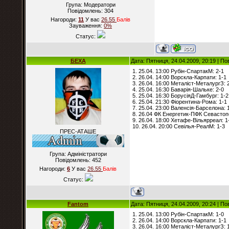
Група: Модератори
Повідомлень:
304
Нагороди:
11
У вас
26.55
Балiв
Зауваження:
0%
Статус:
БЕХА
Дата: Пятниця, 24.04.2009, 20:19 | П
1. 25.04. 13:00 Рубін-СпартакМ: 2-1
2. 26.04. 14:00 Ворскла-Карпати: 1-1
3. 26.04. 16:00 Металіст-МеталургЗ: 
4. 25.04. 16:30 Баварія-Шальке: 2-0
5. 25.04. 16:30 БорусіяД-Гамбург: 1-2
6. 25.04. 21:30 Фіорентина-Рома: 1-1
7. 25.04. 23:00 Валенсія-Барселона: 
8. 26.04 ФК Енергетик-ПФК Севастоп
9. 26.04. 18:00 Хетафе-Вільярреал: 1
10. 26.04. 20:00 Севілья-РеалМ: 1-3
ПРЕС-АТАШЕ
Група: Адміністратори
Повідомлень:
452
Нагороди:
6
У вас
26.55
Балiв
Статус:
Fantom
Дата: Пятниця, 24.04.2009, 20:24 | П
1. 25.04. 13:00 Рубін-СпартакМ: 1-0
2. 26.04. 14:00 Ворскла-Карпати: 1-1
3. 26.04. 16:00 Металіст-МеталургЗ: 