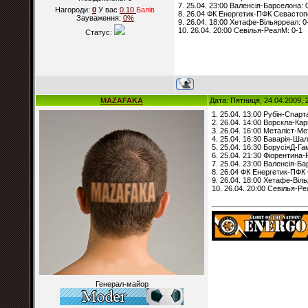
7. 25.04. 23:00 Валенсія-Барселона: 
Нагороди:
0
У вас
0.10
Балiв
8. 26.04 ФК Енергетик-ПФК Севастоп
Зауваження:
0%
9. 26.04. 18:00 Хетафе-Вільярреал: 0
10. 26.04. 20:00 Севілья-РеалМ: 0-1
Статус:
MAZAFAKA
Дата: Пятниця, 24.04.2009, 
1. 25.04. 13:00 Рубін-Спарт
2. 26.04. 14:00 Ворскла-Кар
3. 26.04. 16:00 Металіст-Ме
4. 25.04. 16:30 Баварія-Шал
5. 25.04. 16:30 БорусіяД-Га
6. 25.04. 21:30 Фіорентина-
7. 25.04. 23:00 Валенсія-Ба
8. 26.04 ФК Енергетик-ПФК
9. 26.04. 18:00 Хетафе-Віль
10. 26.04. 20:00 Севілья-Ре
Генерал-майор