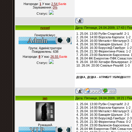
Нагороди:
1
У вас
2.54
Балiв
Зауваження:
0%
Статус:
russel
Дата: Пятниця, 24.04.2009, 17:43 | П
1. 25.04. 13:00 Рубін-СпартакМ: 2-1
Генералісімус
2. 26.04. 14:00 Ворскла-Карпати: 1-2
3. 26.04. 16:00 Металіст-МеталургЗ: 
4. 25.04. 16:30 Баварія-Шальке: 2-2
5. 25.04. 16:30 БорусіяД-Гамбург: 1-2
Група: Адміністратори
6. 25.04. 21:30 Фіорентина-Рома: 1-2
Повідомлень:
638
7. 25.04. 23:00 Валенсія-Барселона: 
Нагороди:
8
У вас
26.55
Балiв
8. 26.04 ФК Енергетик-ПФК Севастоп
9. 26.04. 18:00 Хетафе-Вільярреал: 2
Статус:
10. 26.04. 20:00 Севілья-РеалМ: 1-3
ДУДКА, ДУДКА - АТРИБУT УБЛЮДКА!!!!!
jan
Дата: Пятниця, 24.04.2009, 18:21 | П
1. 25.04. 13:00 Рубін-СпартакМ: 2-2
2. 26.04. 14:00 Ворскла-Карпати: 1-2
3. 26.04. 16:00 Металіст-МеталургЗ: 
4. 25.04. 16:30 Баварія-Шальке: 2-0
5. 25.04. 16:30 БорусіяД-Гамбург: 2-3
6. 25.04. 21:30 Фіорентина-Рома: 0-2
РумашкА
7. 25.04. 23:00 Валенсія-Барселона: 
8. 26.04 ФК Енергетик-ПФК Севастоп