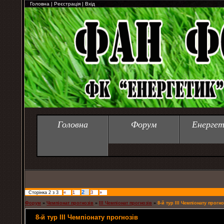
Головна
|
Реєстрація
|
Вхід
Головна
Форум
Енергет
2
Сторінка
2
з
3
«
1
3
»
Форум
»
Чемпіонат прогнозів
»
ІІІ Чемпіонат прогнозів
»
8-й тур ІІІ Чемпіонату прогно
8-й тур ІІІ Чемпіонату прогнозів