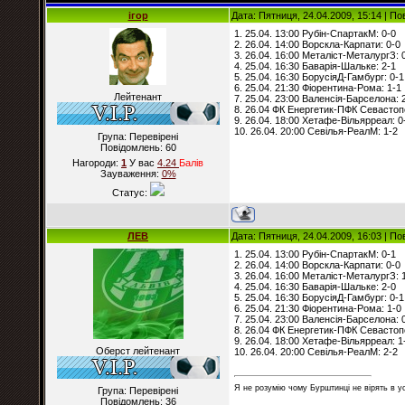
ігор
Дата: Пятниця, 24.04.2009, 15:14 | П
1. 25.04. 13:00 Рубін-СпартакМ: 0-0
2. 26.04. 14:00 Ворскла-Карпати: 0-0
3. 26.04. 16:00 Металіст-МеталургЗ: 
4. 25.04. 16:30 Баварія-Шальке: 2-1
5. 25.04. 16:30 БорусіяД-Гамбург: 0-1
6. 25.04. 21:30 Фіорентина-Рома: 1-1
Лейтенант
7. 25.04. 23:00 Валенсія-Барселона: 
8. 26.04 ФК Енергетик-ПФК Севастоп
9. 26.04. 18:00 Хетафе-Вільярреал: 0
10. 26.04. 20:00 Севілья-РеалМ: 1-2
Група: Перевірені
Повідомлень:
60
Нагороди:
1
У вас
4.24
Балiв
Зауваження:
0%
Статус:
ЛЕВ
Дата: Пятниця, 24.04.2009, 16:03 | П
1. 25.04. 13:00 Рубін-СпартакМ: 0-1
2. 26.04. 14:00 Ворскла-Карпати: 0-0
3. 26.04. 16:00 Металіст-МеталургЗ: 
4. 25.04. 16:30 Баварія-Шальке: 2-0
5. 25.04. 16:30 БорусіяД-Гамбург: 0-1
6. 25.04. 21:30 Фіорентина-Рома: 1-0
7. 25.04. 23:00 Валенсія-Барселона: 
8. 26.04 ФК Енергетик-ПФК Севастоп
9. 26.04. 18:00 Хетафе-Вільярреал: 1
Оберст лейтенант
10. 26.04. 20:00 Севілья-РеалМ: 2-2
Я не розумію чому Бурштинці не вірять в ус
Група: Перевірені
Повідомлень:
36