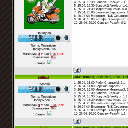
4. 25.04. 16:30 Баварія-Шальке: 2-1
5. 25.04. 16:30 БорусіяД-Гамбург: 1-1
6. 25.04. 21:30 Фіорентина-Рома: 0-0
7. 25.04. 23:00 Валенсія-Барселона: 
8. 26.04 ФК Енергетик-ПФК Севастоп
9. 26.04. 18:00 Хетафе-Вільярреал: 0
10. 26.04. 20:00 Севілья-РеалМ: 0-2
Принцеса
Група: Перевірені
Повідомлень:
65
Нагороди:
8
У вас
5.16
Балiв
Зауваження:
0%
Статус:
Сана21
Дата: Пятниця, 24.04.2009, 20:54 | П
1. 25.04. 13:00 Рубін-СпартакМ: 2:1
Рядовий
2. 26.04. 14:00 Ворскла-Карпати: 1:0
3. 26.04. 16:00 Металіст-МеталургЗ: 
4. 25.04. 16:30 Баварія-Шальке: 2:1
5. 25.04. 16:30 БорусіяД-Гамбург: 1:1
Група: Перевірені
6. 25.04. 21:30 Фіорентина-Рома: 1:2
Повідомлень:
7
7. 25.04. 23:00 Валенсія-Барселона: 
Нагороди:
0
У вас
0.10
Балiв
8. 26.04 ФК Енергетик-ПФК Севастоп
Зауваження:
0%
9. 26.04. 18:00 Хетафе-Вільярреал: 1
10. 26.04. 20:00 Севілья-РеалМ: 1:2
Статус: