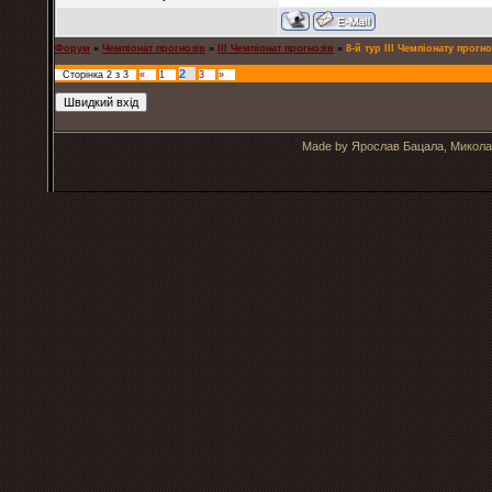
Форум
»
Чемпіонат прогнозів
»
ІІІ Чемпіонат прогнозів
»
8-й тур ІІІ Чемпіонату прогно
2
Сторінка
2
з
3
«
1
3
»
Made by Ярослав Бацала, Микола 