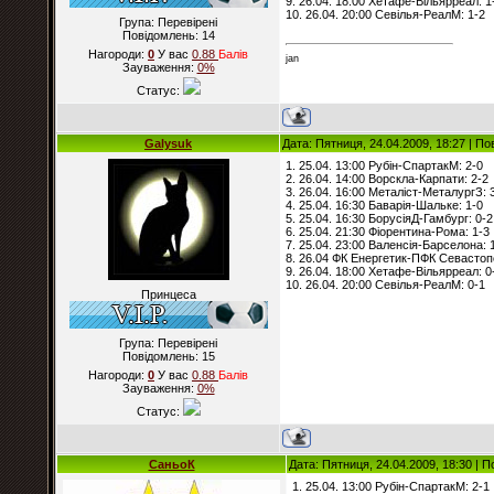
9. 26.04. 18:00 Хетафе-Вільярреал: 1
10. 26.04. 20:00 Севілья-РеалМ: 1-2
Група: Перевірені
Повідомлень:
14
Нагороди:
0
У вас
0.88
Балiв
jan
Зауваження:
0%
Статус:
Galysuk
Дата: Пятниця, 24.04.2009, 18:27 | П
1. 25.04. 13:00 Рубін-СпартакМ: 2-0
2. 26.04. 14:00 Ворскла-Карпати: 2-2
3. 26.04. 16:00 Металіст-МеталургЗ: 
4. 25.04. 16:30 Баварія-Шальке: 1-0
5. 25.04. 16:30 БорусіяД-Гамбург: 0-2
6. 25.04. 21:30 Фіорентина-Рома: 1-3
7. 25.04. 23:00 Валенсія-Барселона: 
8. 26.04 ФК Енергетик-ПФК Севастоп
9. 26.04. 18:00 Хетафе-Вільярреал: 0
10. 26.04. 20:00 Севілья-РеалМ: 0-1
Принцеса
Група: Перевірені
Повідомлень:
15
Нагороди:
0
У вас
0.88
Балiв
Зауваження:
0%
Статус:
СаньоК
Дата: Пятниця, 24.04.2009, 18:30 | 
1. 25.04. 13:00 Рубін-СпартакМ: 2-1