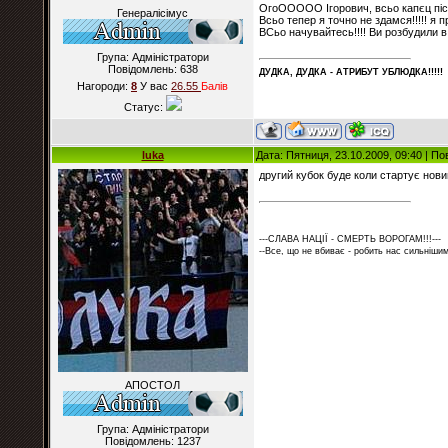
ОгоООООО Ігорович, всьо капєц після
Генералісімус
Всьо тепер я точно не здамся!!!!! я 
ВСьо начувайтесь!!!! Ви розбудили в 
Група: Адміністратори
Повідомлень:
638
ДУДКА, ДУДКА - АТРИБУT УБЛЮДКА!!!!!
Нагороди:
8
У вас
26.55
Балiв
Статус:
luka
Дата: Пятниця, 23.10.2009, 09:40 | П
другий кубок буде коли стартує новий
---СЛАВА НАЦІЇ - СМЕРТЬ ВОРОГАМ!!!---
--Все, що не вбиває - робить нас сильнішим
АПОСТОЛ
Група: Адміністратори
Повідомлень:
1237