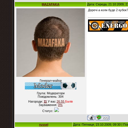
MAZAFAKA
Дата: Середа, 21.10.2009, 2
Доречі а коли буде 2 кубок
Генерал-майор
Група: Модератори
Повідомлень:
304
Нагороди:
11
У вас
26.55
Балiв
Зауваження:
0%
Статус:
russel
Дата: Пятниця, 23.10.2009, 09:30 | П