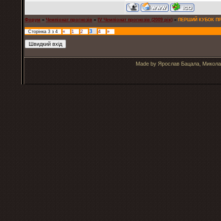
Форум
»
Чемпіонат прогнозів
»
IV Чемпіонат прогнозів (2009 рік)
»
ПЕРШИЙ КУБОК П
3
Сторінка
3
з
4
«
1
2
4
»
Made by Ярослав Бацала, Микола 