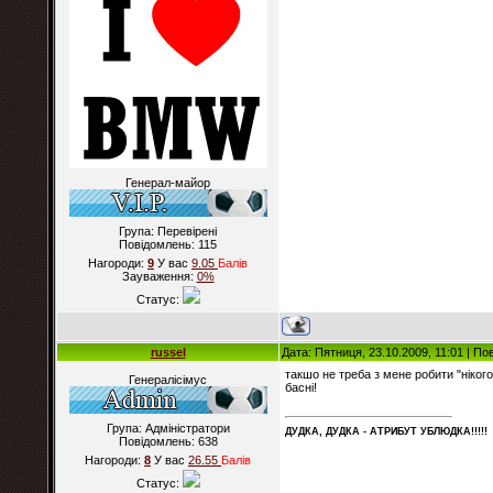
Генерал-майор
Група: Перевірені
Повідомлень:
115
Нагороди:
9
У вас
9.05
Балiв
Зауваження:
0%
Статус:
russel
Дата: Пятниця, 23.10.2009, 11:01 | П
такшо не треба з мене робити "нікого
Генералісімус
басні!
Група: Адміністратори
ДУДКА, ДУДКА - АТРИБУT УБЛЮДКА!!!!!
Повідомлень:
638
Нагороди:
8
У вас
26.55
Балiв
Статус: