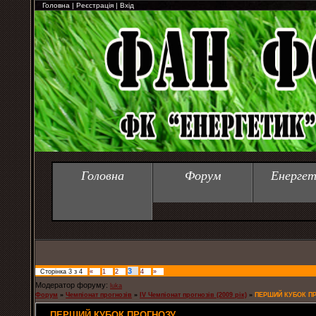
Головна
|
Реєстрація
|
Вхід
Головна
Форум
Енергет
3
Сторінка
3
з
4
«
1
2
4
»
Модератор форуму:
luka
Форум
»
Чемпіонат прогнозів
»
IV Чемпіонат прогнозів (2009 рік)
»
ПЕРШИЙ КУБОК П
ПЕРШИЙ КУБОК ПРОГНОЗУ