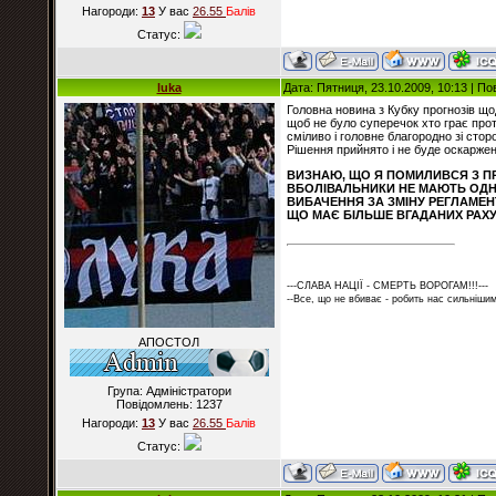
Нагороди:
13
У вас
26.55
Балiв
Статус:
luka
Дата: Пятниця, 23.10.2009, 10:13 | П
Головна новина з Кубку прогнозів щ
щоб не було суперечок хто грає про
сміливо і головне благородно зі стор
Рішення прийнято і не буде оскаржен
ВИЗНАЮ, ЩО Я ПОМИЛИВСЯ З ПР
ВБОЛІВАЛЬНИКИ НЕ МАЮТЬ ОДН
ВИБАЧЕННЯ ЗА ЗМІНУ РЕГЛАМЕН
ЩО МАЄ БІЛЬШЕ ВГАДАНИХ РАХУН
---СЛАВА НАЦІЇ - СМЕРТЬ ВОРОГАМ!!!---
--Все, що не вбиває - робить нас сильнішим
АПОСТОЛ
Група: Адміністратори
Повідомлень:
1237
Нагороди:
13
У вас
26.55
Балiв
Статус: