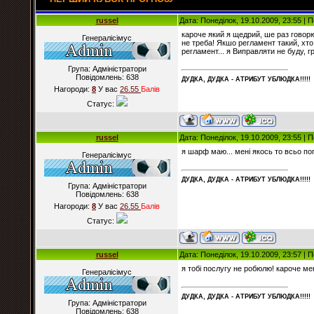
russel
Дата: Понеділок, 19.10.2009, 23:55 |
кароче який я щедрий, ше раз говорю 
Генералісімус
не треба! Якшо регламент такий, хто 
регламент... я Виправляти не буду, г
Група: Адміністратори
Повідомлень:
638
ДУДКА, ДУДКА - АТРИБУT УБЛЮДКА!!!!!
Нагороди:
8
У вас
26.55
Балiв
Статус:
russel
Дата: Понеділок, 19.10.2009, 23:55 |
я шарф маю... мені якось то всьо п
Генералісімус
ДУДКА, ДУДКА - АТРИБУT УБЛЮДКА!!!!!
Група: Адміністратори
Повідомлень:
638
Нагороди:
8
У вас
26.55
Балiв
Статус:
russel
Дата: Понеділок, 19.10.2009, 23:57 |
я тобі послугу не робюлю! кароче ме
Генералісімус
ДУДКА, ДУДКА - АТРИБУT УБЛЮДКА!!!!!
Група: Адміністратори
Повідомлень:
638