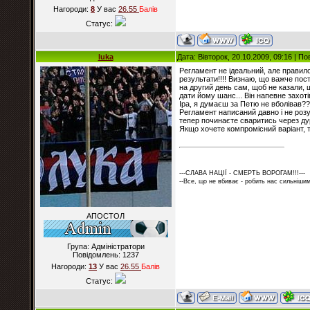
Нагороди:
8
У вас
26.55
Балiв
Статус:
luka
Дата: Вівторок, 20.10.2009, 09:16 | П
Регламент не ідеальний, але правил
результати!!!! Визнаю, що важче пос
на другий день сам, щоб не казали, щ
дати йому шанс... Він напевне захоті
Іра, я думаєш за Петю не вболівав??
Регламент написаний давно і не розу
тепер починаєте сваритись через дур
Якщо хочете компромісний варіант, то
---СЛАВА НАЦІЇ - СМЕРТЬ ВОРОГАМ!!!---
--Все, що не вбиває - робить нас сильнішим
АПОСТОЛ
Група: Адміністратори
Повідомлень:
1237
Нагороди:
13
У вас
26.55
Балiв
Статус: