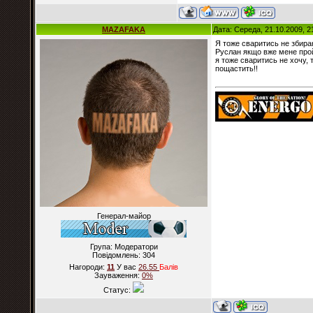
MAZAFAKA
Дата: Середа, 21.10.2009, 2
Я тоже сваритись не збираю
Руслан якщо вже мене прой
я тоже сваритись не хочу, 
пощастить!!
Генерал-майор
Група: Модератори
Повідомлень:
304
Нагороди:
11
У вас
26.55
Балiв
Зауваження:
0%
Статус: