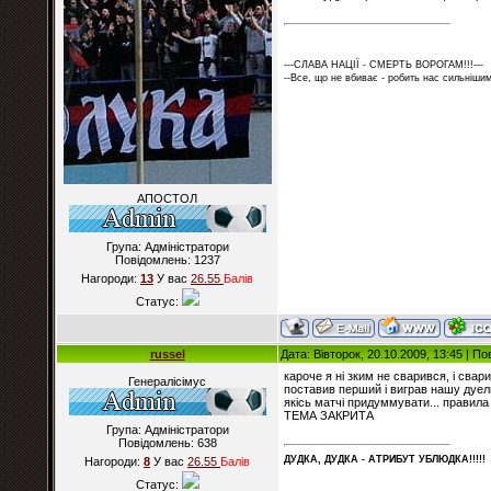
---СЛАВА НАЦІЇ - СМЕРТЬ ВОРОГАМ!!!---
--Все, що не вбиває - робить нас сильнішим
АПОСТОЛ
Група: Адміністратори
Повідомлень:
1237
Нагороди:
13
У вас
26.55
Балiв
Статус:
russel
Дата: Вівторок, 20.10.2009, 13:45 | П
кароче я ні зким не сварився, і свар
Генералісімус
поставив перший і виграв нашу дуель.
якісь матчі придуммувати... правила
ТЕМА ЗАКРИТА
Група: Адміністратори
Повідомлень:
638
ДУДКА, ДУДКА - АТРИБУT УБЛЮДКА!!!!!
Нагороди:
8
У вас
26.55
Балiв
Статус: