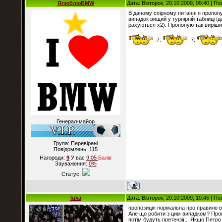
ЯлюблюBMW
Дата: Вівторок, 20.10.2009, 09:40 | П
В даному спірному питанні я пропону
випадок вищий у турнірній таблиці їде 
рахуються х2). Пропоную так вирішит
:7:
:7:
Генерал-майор
Група: Перевірені
Повідомлень:
115
Нагороди:
9
У вас
9.05
Балiв
Зауваження:
0%
Статус:
luka
Дата: Вівторок, 20.10.2009, 10:45 | П
пропозиція нормальна про правило в
Але що робити з цим випадком? Пропо
потім будуть претензії... Якщо Петро