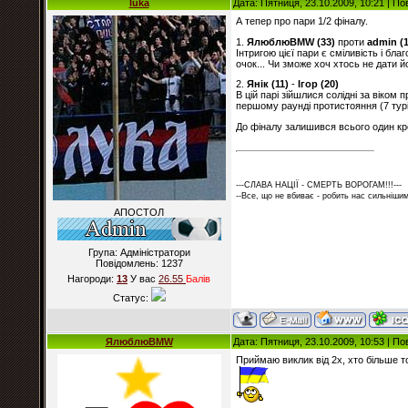
luka
Дата: Пятниця, 23.10.2009, 10:21 | П
А тепер про пари 1/2 фіналу.
1.
ЯлюблюBMW (33)
проти
admin (
Інтригою цієї пари є сміливість і б
очок... Чи зможе хоч хтось не дати 
2.
Янік (11)
-
Ігор (20)
В цій парі зійшлися солідні за віком
першому раунді протистояння (7 турі
До фіналу залишився всього один кро
---СЛАВА НАЦІЇ - СМЕРТЬ ВОРОГАМ!!!---
--Все, що не вбиває - робить нас сильнішим
АПОСТОЛ
Група: Адміністратори
Повідомлень:
1237
Нагороди:
13
У вас
26.55
Балiв
Статус:
ЯлюблюBMW
Дата: Пятниця, 23.10.2009, 10:53 | П
Приймаю виклик від 2х, хто більше то