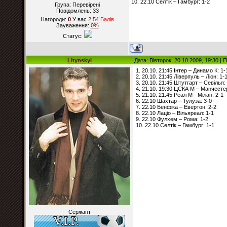
10. 22.10 Селтік – Гамбург: 1-2
Група: Перевірені
Повідомлень:
33
Нагороди:
0
У вас
2.54
Балiв
Зауваження:
0%
Статус:
Litynskyi
Дата: Вівторок, 20.10.2009, 19:30 |
1. 20.10. 21:45 Інтер – Динамо К: 1-
2. 20.10. 21:45 Ліверпуль – Ліон: 1-
3. 20.10. 21:45 Штутгарт – Севілья:
4. 21.10. 19:30 ЦСКА М – Манчесте
5. 21.10. 21:45 Реал М - Мілан: 2-1
6. 22.10 Шахтар – Тулуза: 3-0
7. 22.10 Бенфіка – Евертон: 2-2
8. 22.10 Лаціо – Вільяреал: 1-1
9. 22.10 Фулхем – Рома: 1-2
10. 22.10 Селтік – Гамбург: 1-1
Сержант