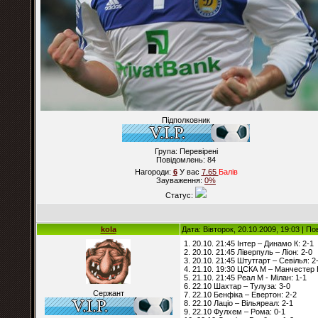
Підполковник
Група: Перевірені
Повідомлень:
84
Нагороди:
6
У вас
7.65
Балiв
Зауваження:
0%
Статус:
kola
Дата: Вівторок, 20.10.2009, 19:03 | П
1. 20.10. 21:45 Інтер – Динамо К: 2-1
2. 20.10. 21:45 Ліверпуль – Ліон: 2-0
3. 20.10. 21:45 Штутгарт – Севілья: 2
4. 21.10. 19:30 ЦСКА М – Манчестер 
5. 21.10. 21:45 Реал М - Мілан: 1-1
6. 22.10 Шахтар – Тулуза: 3-0
Сержант
7. 22.10 Бенфіка – Евертон: 2-2
8. 22.10 Лаціо – Вільяреал: 2-1
9. 22.10 Фулхем – Рома: 0-1