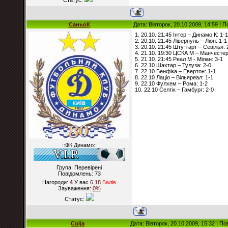
Статус:
СаньоК
Дата: Вівторок, 20.10.2009, 14:59 |
1. 20.10. 21:45 Інтер – Динамо К: 1-1
2. 20.10. 21:45 Ліверпуль – Ліон: 1-1
3. 20.10. 21:45 Штутгарт – Севілья: 
4. 21.10. 19:30 ЦСКА М – Манчестер
5. 21.10. 21:45 Реал М - Мілан: 3-1
6. 22.10 Шахтар – Тулуза: 2-0
7. 22.10 Бенфіка – Евертон: 1-1
8. 22.10 Лаціо – Вільяреал: 1-1
9. 22.10 Фулхем – Рома: 1-2
10. 22.10 Селтік – Гамбург: 2-0
::ФК Динамо::
Група: Перевірені
Повідомлень:
73
Нагороди:
4
У вас
6.18
Балiв
Зауваження:
0%
Статус:
Culja
Дата: Вівторок, 20.10.2009, 15:32 | П