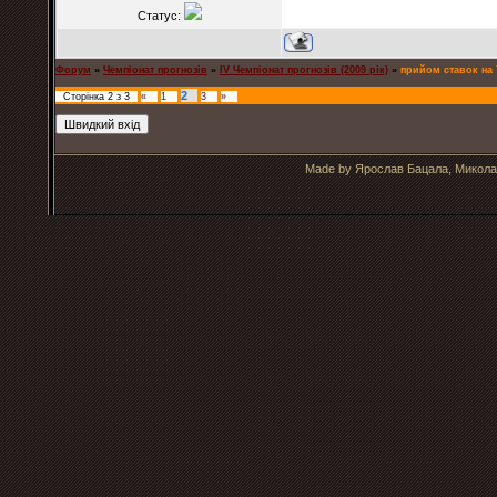
Статус:
Форум
»
Чемпіонат прогнозів
»
IV Чемпіонат прогнозів (2009 рік)
»
прийом ставок на 
2
Сторінка
2
з
3
«
1
3
»
Made by Ярослав Бацала, Микола 