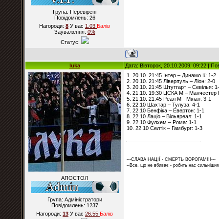
Група: Перевірені
Повідомлень:
26
Нагороди:
8
У вас
1.03
Балiв
Зауваження:
0%
Статус:
luka
Дата: Вівторок, 20.10.2009, 09:22 | П
1. 20.10. 21:45 Інтер – Динамо К: 1-2
2. 20.10. 21:45 Ліверпуль – Ліон: 2-0
3. 20.10. 21:45 Штутгарт – Севілья: 1
4. 21.10. 19:30 ЦСКА М – Манчестер 
5. 21.10. 21:45 Реал М - Мілан: 3-1
6. 22.10 Шахтар – Тулуза: 4-1
7. 22.10 Бенфіка – Евертон: 1-1
8. 22.10 Лаціо – Вільяреал: 1-1
9. 22.10 Фулхем – Рома: 1-1
10. 22.10 Селтік – Гамбург: 1-3
---СЛАВА НАЦІЇ - СМЕРТЬ ВОРОГАМ!!!---
--Все, що не вбиває - робить нас сильнішим
АПОСТОЛ
Група: Адміністратори
Повідомлень:
1237
Нагороди:
13
У вас
26.55
Балiв