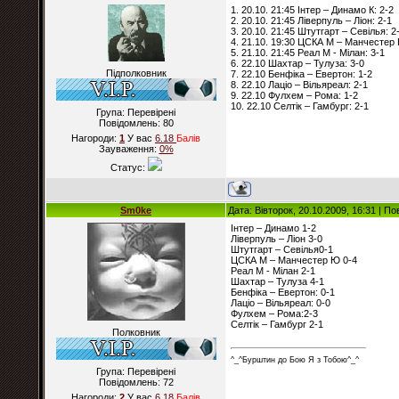
1. 20.10. 21:45 Інтер – Динамо К: 2-2
2. 20.10. 21:45 Ліверпуль – Ліон: 2-1
3. 20.10. 21:45 Штутгарт – Севілья: 2
4. 21.10. 19:30 ЦСКА М – Манчестер 
5. 21.10. 21:45 Реал М - Мілан: 3-1
6. 22.10 Шахтар – Тулуза: 3-0
Підполковник
7. 22.10 Бенфіка – Евертон: 1-2
8. 22.10 Лаціо – Вільяреал: 2-1
9. 22.10 Фулхем – Рома: 1-2
10. 22.10 Селтік – Гамбург: 2-1
Група: Перевірені
Повідомлень:
80
Нагороди:
1
У вас
6.18
Балiв
Зауваження:
0%
Статус:
Sm0ke
Дата: Вівторок, 20.10.2009, 16:31 | П
Інтер – Динамо 1-2
Ліверпуль – Ліон 3-0
Штутгарт – Севілья0-1
ЦСКА М – Манчестер Ю 0-4
Реал М - Мілан 2-1
Шахтар – Тулуза 4-1
Бенфіка – Евертон: 0-1
Лаціо – Вільяреал: 0-0
Фулхем – Рома:2-3
Селтік – Гамбург 2-1
Полковник
^_^Бурштин до Бою Я з Тобою^_^
Група: Перевірені
Повідомлень:
72
Нагороди:
2
У вас
6.18
Балiв