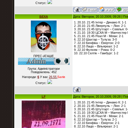
Статус:
БЕХА
Дата: Вівторок, 20.10.2009, 09:26 | П
1. 20.10. 21:45 Інтер – Динамо К: 1-1
2. 20.10. 21:45 Ліверпуль – Ліон: 2-1
3. 20.10. 21:45 Штутгарт – Севілья: 0
4. 21.10. 19:30 ЦСКА М – Манчестер 
5. 21.10. 21:45 Реал М - Мілан: 2-1
6. 22.10 Шахтар – Тулуза: 3-0
7. 22.10 Бенфіка – Евертон: 2-0
8. 22.10 Лаціо – Вільяреал: 1-2
9. 22.10 Фулхем – Рома: 0-2
10. 22.10 Селтік – Гамбург: 1-2
ПРЕС-АТАШЕ
Група: Адміністратори
Повідомлень:
452
Нагороди:
6
У вас
26.55
Балiв
Статус:
LF
Дата: Вівторок, 20.10.2009, 09:28 | П
1. 20.10. 21:45 Інтер – Динамо К: 2-1
2. 20.10. 21:45 Ліверпуль – Ліон: 2-1
3. 20.10. 21:45 Штутгарт – Севілья: 1
4. 21.10. 19:30 ЦСКА М – Манчестер 
5. 21.10. 21:45 Реал М - Мілан: 2-1
6. 22.10 Шахтар – Тулуза: 2-1
7. 22.10 Бенфіка – Евертон: 2-1
8. 22.10 Лаціо – Вільяреал: 2-1