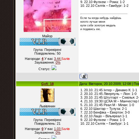
9. 22.10 Фулхем – Рома: 1-2
10. 22.10 Селтік – Гамбург: 1-2
Если ты когда нибудь найдёшь
когото лучше меня
купи себе золотую медаль
и подавись ею.
Майор
Група: Перевірені
Повідомлень:
50
Нагороди:
4
У вас
3.44
Балiв
Зауваження:
0%
Статус:
Gyfi_18
Дата: Вівторок, 20.10.2009, 12:08 | П
1. 20.10. 21:45 Інтер – Динамо К: 1-1
2. 20.10. 21:45 Ліверпуль – Ліон: 1-0
3. 20.10. 21:45 Штутгарт – Севілья: 2
4. 21.10. 19:30 ЦСКА М – Манчестер 
5. 21.10. 21:45 Реал М - Мілан: 1-0
Львівянин
6. 22.10 Шахтар – Тулуза: 2-1
7. 22.10 Бенфіка – Евертон: 3-0
8. 22.10 Лаціо – Вільяреал 1-1
Група: Перевірені
9. 22.10 Фулхем – Рома: 1-3
Повідомлень:
21
10. 22.10 Селтік – Гамбург: 1-1
Нагороди:
0
У вас
1.03
Балiв
Зауваження:
0%