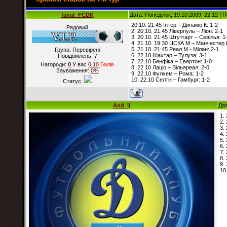
fanat_FCDK
Дата: Понеділок, 19.10.2009, 22:12 |
20.10. 21:45 Інтер – Динамо К: 1-2
Рядовий
2. 20.10. 21:45 Ліверпуль – Ліон: 2-1
3. 20.10. 21:45 Штутгарт – Севілья: 1
4. 21.10. 19:30 ЦСКА М – Манчестер 
5. 21.10. 21:45 Реал М - Мілан: 2-1
Група: Перевірені
6. 22.10 Шахтар – Тулуза: 3-1
Повідомлень:
7
7. 22.10 Бенфіка – Евертон: 1-0
Нагороди:
0
У вас
0.10
Балiв
8. 22.10 Лаціо – Вільяреал: 2-0
Зауваження:
0%
9. 22.10 Фулхем – Рома: 1-2
10. 22.10 Селтік – Гамбург: 1-2
Статус:
And_ij
Дат
1.
2.
3.
4.
5.
6.
7.
8.
9.
10