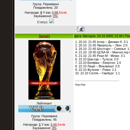
Група: Перевірені
Повідомлень:
20
Нагороди:
0
У вас
0.88
Балiв
Зауваження:
0%
Статус:
Sana21
Дата: Вівторок, 20.10.2009, 21:06 | П
1. 20.10. 21:45 Інтер – Динамо К: 3:1
2. 20.10. 21:45 Ліверпуль – Ліон: 2:0
3. 20.10. 21:45 Штутгарт – Севілья: 1
4. 21.10. 19:30 ЦСКА М – Манчестер 
5. 21.10. 21:45 Реал М - Мілан: 3:1
6. 22.10 Шахтар – Тулуза: 2:0
7. 22.10 Бенфіка – Евертон: 1:0
8. 22.10 Лаціо – Вільяреал: 2:0
9. 22.10 Фулхем – Рома: 1:1
10. 22.10 Селтік – Гамбург: 1:1
Ник.Ник
Лейтенант
Група: Перевірені
Повідомлень:
45
Нагороди:
1
У вас
3.44
Балiв
Зауваження:
0%