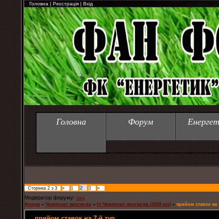
Головна
|
Реєстрація
|
Вхід
Головна
Форум
Енергет
2
Сторінка
2
з
3
«
1
3
»
Модератор форуму:
luka
Форум
»
Чемпіонат прогнозів
»
IV Чемпіонат прогнозів (2009 рік)
»
прийом ставок на 
прийом ставок на 7-й тур