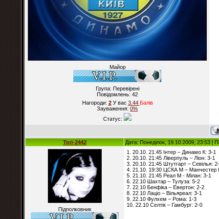
Майор
Група: Перевірені
Повідомлень:
42
Нагороди:
2
У вас
3.44
Балiв
Зауваження:
0%
Статус:
Tori-2442
Дата: Понеділок, 19.10.2009, 23:53 |
1. 20.10. 21:45 Інтер – Динамо К: 3-1
2. 20.10. 21:45 Ліверпуль – Ліон: 3-1
3. 20.10. 21:45 Штутгарт – Севілья: 2
4. 21.10. 19:30 ЦСКА М – Манчестер 
5. 21.10. 21:45 Реал М - Мілан: 3-1
6. 22.10 Шахтар – Тулуза: 5-2
7. 22.10 Бенфіка – Евертон: 2-2
8. 22.10 Лаціо – Вільяреал: 3-1
9. 22.10 Фулхем – Рома: 1-3
10. 22.10 Селтік – Гамбург: 2-0
Підполковник