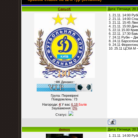
СаньоК
Дата: Пятниця, 20.
1. 21.11. 14:00 Рубі
2. 21.11. 14:00 Сп
3. 21.11. 15:45 Лів
4. 21.11. 15:00 Ди
5. 22.11 15.00 Кри
6. 22.11. 17:30 Бав
7. 24.11 Рубін – Ди
8. 24.11 Барселона
9. 24.11 Фіорентина
10. 25.11 ЦСКА М 
::ФК Динамо::
Група: Перевірені
Повідомлень:
73
Нагороди:
4
У вас
6.18
Балiв
Зауваження:
0%
Статус:
demos
Дата: Пятниця, 20.
1. 21.11. 14:00 Рубі