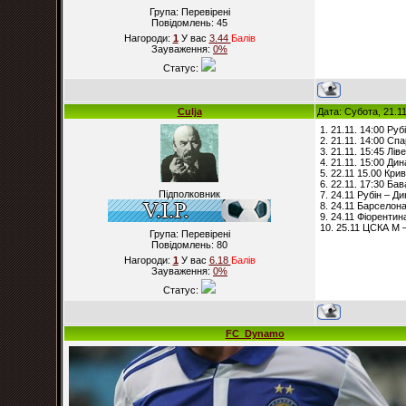
Група: Перевірені
Повідомлень:
45
Нагороди:
1
У вас
3.44
Балiв
Зауваження:
0%
Статус:
Culja
Дата: Субота, 21.1
1. 21.11. 14:00 Рубі
2. 21.11. 14:00 Сп
3. 21.11. 15:45 Лів
4. 21.11. 15:00 Ди
5. 22.11 15.00 Кри
6. 22.11. 17:30 Бав
Підполковник
7. 24.11 Рубін – Ди
8. 24.11 Барселона
9. 24.11 Фіорентина
10. 25.11 ЦСКА М 
Група: Перевірені
Повідомлень:
80
Нагороди:
1
У вас
6.18
Балiв
Зауваження:
0%
Статус:
FC_Dynamo