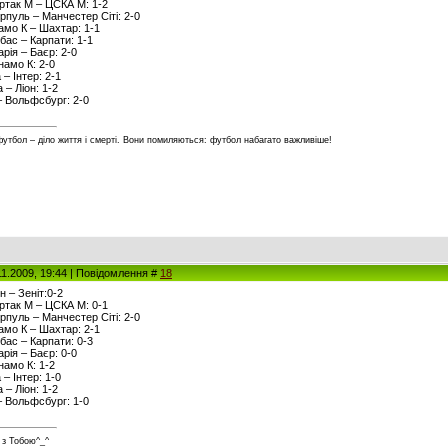
артак М – ЦСКА М: 1-2
ерпуль – Манчестер Сіті: 2-0
намо К – Шахтар: 1-1
вбас – Карпати: 1-1
арія – Баєр: 2-0
намо К: 2-0
 – Інтер: 2-1
 – Ліон: 1-2
– Вольфсбург: 2-0
футбол – діло життя і смерті. Вони помиляються: футбол набагато важливіше!
11.2009, 19:44 | Повідомлення #
18
ін – Зеніт:0-2
артак М – ЦСКА М: 0-1
ерпуль – Манчестер Сіті: 2-0
намо К – Шахтар: 2-1
вбас – Карпати: 0-3
арія – Баєр: 0-0
намо К: 1-2
 – Інтер: 1-0
 – Ліон: 1-2
– Вольфсбург: 1-0
 з Тобою^_^