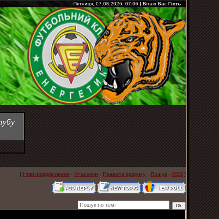
Пятниця, 07.08.2026, 07:06
|
Вітаю Вас
Гість
лубу
[
Нові повідомлення
·
Учасники
·
Правила форуму
·
Пошук
·
RSS
]