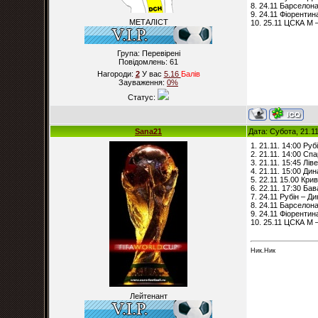
8. 24.11 Барселона
9. 24.11 Фіорентина
МЕТАЛІСТ
10. 25.11 ЦСКА М 
Група: Перевірені
Повідомлень:
61
Нагороди:
2
У вас
5.16
Балiв
Зауваження:
0%
Статус:
Sana21
Дата: Субота, 21.1
1. 21.11. 14:00 Рубі
2. 21.11. 14:00 Сп
3. 21.11. 15:45 Лів
4. 21.11. 15:00 Ди
5. 22.11 15.00 Кри
6. 22.11. 17:30 Бав
7. 24.11 Рубін – Ди
8. 24.11 Барселона 
9. 24.11 Фіорентина
10. 25.11 ЦСКА М 
Ник.Ник
Лейтенант