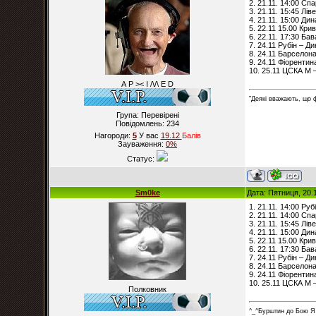
2. 21.11. 14:00 Сп
3. 21.11. 15:45 Лів
4. 21.11. 15:00 Ди
5. 22.11 15.00 Кри
6. 22.11. 17:30 Бав
7. 24.11 Рубін – Ди
8. 24.11 Барселона
9. 24.11 Фіорентина
10. 25.11 ЦСКА М 
А Р >< I /\/\ E D
"Деякі вважають, що 
Група: Перевірені
Повідомлень:
234
Нагороди:
5
У вас
19.12
Балiв
Зауваження:
0%
Статус:
Sm0ke
Дата: Пятниця, 20.
1. 21.11. 14:00 Руб
2. 21.11. 14:00 Сп
3. 21.11. 15:45 Лів
4. 21.11. 15:00 Ди
5. 22.11 15.00 Кри
6. 22.11. 17:30 Бав
7. 24.11 Рубін – Ди
8. 24.11 Барселона
9. 24.11 Фіорентина
10. 25.11 ЦСКА М 
Полковник
^_^Бурштин до Бою Я