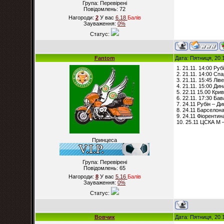
Група: Перевірені
Повідомлень:
72
Нагороди:
2
У вас
6.18
Балiв
Зауваження:
0%
Статус:
Fantom
Дата: Пятниця, 20.
1. 21.11. 14:00 Рубі
2. 21.11. 14:00 Сп
3. 21.11. 15:45 Лів
4. 21.11. 15:00 Ди
5. 22.11 15.00 Кри
6. 22.11. 17:30 Бав
7. 24.11 Рубін – Ди
8. 24.11 Барселона
9. 24.11 Фіорентина
10. 25.11 ЦСКА М 
Принцеса
Група: Перевірені
Повідомлень:
65
Нагороди:
8
У вас
5.16
Балiв
Зауваження:
0%
Статус:
Вовчик
Дата: Пятниця, 20.