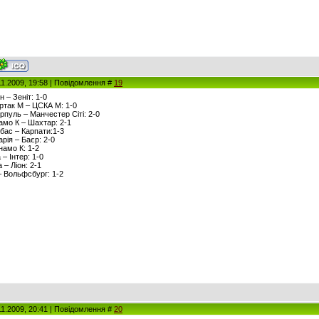
11.2009, 19:58 | Повідомлення #
19
н – Зеніт: 1-0
артак М – ЦСКА М: 1-0
ерпуль – Манчестер Сіті: 2-0
намо К – Шахтар: 2-1
вбас – Карпати:1-3
арія – Баєр: 2-0
намо К: 1-2
 – Інтер: 1-0
 – Ліон: 2-1
– Вольфсбург: 1-2
11.2009, 20:41 | Повідомлення #
20