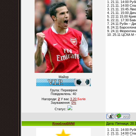
1. 21.11. 14:00 Рубі
2. 21.11. 14:00 Сп
3. 21.11. 15:45 Лів
4. 21.11. 15:00 Ди
5. 22.11 15.00 Кри
6. 22.11. 17:30 Бав
7. 24.11 Рубін – Ди
8. 24.11 Барселона
9. 24.11 Фіорентина
10. 25.11 ЦСКА М 
Майор
Група: Перевірені
Повідомлень:
40
Нагороди:
2
У вас
3.20
Балiв
Зауваження:
0%
Статус:
ЯлюблюBMW
Дата: Пятниця, 20.
1. 21.11. 14:00 Рубі
2. 21.11. 14:00 Сп