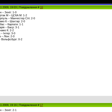
11.2009, 19:03 | Повідомлення #
16
н – Зеніт: 1-0
артак М – ЦСКА М: 1-2
ерпуль – Манчестер Сіті: 2-0
намо К – Шахтар: 2-0
вбас – Карпати: 1-1
арія – Баєр: 3-1
намо К: 2-2
 – Інтер: 3-0
 – Ліон: 2-0
– Вольфсбург: 0-2
11.2009, 19:16 | Повідомлення #
17
н – Зеніт: 2-1