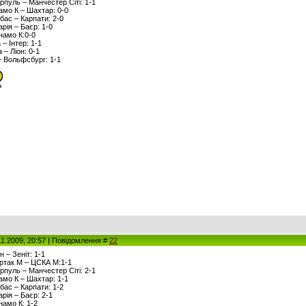
ерпуль – Манчестер Сіті: 1-1
намо К – Шахтар: 0-0
вбас – Карпати: 2-0
арія – Баєр: 1-0
инамо К:0-0
 – Інтер: 1-1
 – Ліон: 0-1
– Вольфсбург: 1-1
11.2009, 20:57 | Повідомлення #
22
н – Зеніт: 1-1
артак М – ЦСКА М:1-1
ерпуль – Манчестер Сіті: 2-1
намо К – Шахтар: 1-1
вбас – Карпати: 1-2
арія – Баєр: 2-1
намо К: 1-2