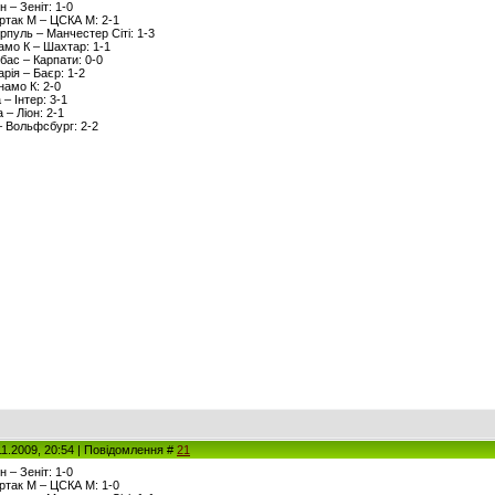
н – Зеніт: 1-0
артак М – ЦСКА М: 2-1
ерпуль – Манчестер Сіті: 1-3
намо К – Шахтар: 1-1
вбас – Карпати: 0-0
арія – Баєр: 1-2
намо К: 2-0
 – Інтер: 3-1
 – Ліон: 2-1
– Вольфсбург: 2-2
11.2009, 20:54 | Повідомлення #
21
н – Зеніт: 1-0
артак М – ЦСКА М: 1-0