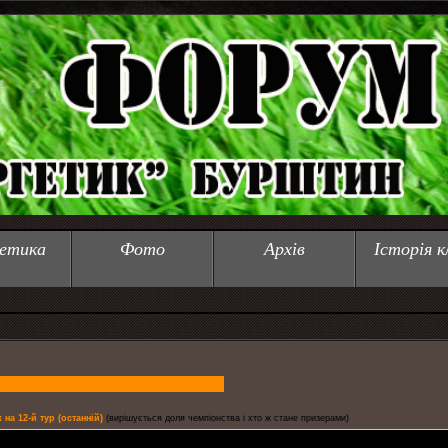
етика
Фото
Архів
Історія к
на 12-й тур (останній)
(вирішується доля чемпіонства і хто ж стане призерами)