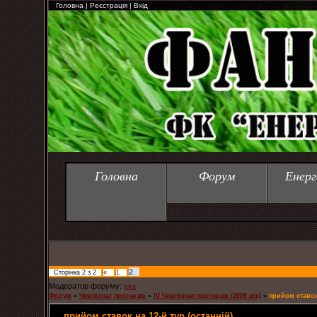
Головна
|
Реєстрація
|
Вхід
Головна
Форум
Енерг
2
Сторінка
2
з
2
«
1
Модератор форуму:
luka
Форум
»
Чемпіонат прогнозів
»
IV Чемпіонат прогнозів (2009 рік)
»
прийом ставок 
прийом ставок на 12-й тур (останній)