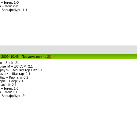
 – Інтер: 1-0
 – Ліон: 2-2
– Вольфсбург: 1-1
1.2009, 10:46 | Повідомлення #
23
н – Зеніт: 2:1
артак М – ЦСКА М: 2:1
ерпуль – Манчестер Сіті: 1:1
намо К – Шахтар: 2:1
вбас – Карпати: 0:1
арія – Баєр: 2:1
намо К: 2:1
– Інтер: 1:0
 – Ліон: 1:1
– Вольфсбург: 2:1