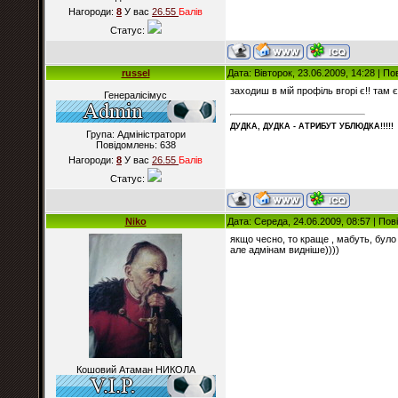
Нагороди:
8
У вас
26.55
Балiв
Статус:
russel
Дата: Вівторок, 23.06.2009, 14:28 | П
заходиш в мій профіль вгорі є!! там є
Генералісімус
ДУДКА, ДУДКА - АТРИБУT УБЛЮДКА!!!!!
Група: Адміністратори
Повідомлень:
638
Нагороди:
8
У вас
26.55
Балiв
Статус:
Niko
Дата: Середа, 24.06.2009, 08:57 | По
якщо чесно, то краще , мабуть, було
але адмінам видніше))))
Кошовий Атаман НИКОЛА