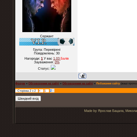
Сержант
Група: Перевірені
Повідомлень:
30
Нагороди:
1
У вас
1.03
Балiв
Зауваження:
0%
Статус:
Форум
»
Обговорення на сайті
»
Обговорення на сайті
»
Побажання сайту
(ваші пропоз
2
Сторінка
2
з
2
«
1
Made by Ярослав Бацала, Микола 