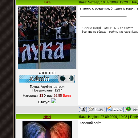
luka
Дата: Четвер, 10.09.2009, 12:29 | По
в меню є розділ клуб....далі історія.
---СЛАВА НАЦІЇ - СМЕРТЬ ВОРОГАМ!!!---
--Все, що не вбиває - робить нас сильнішим
АПОСТОЛ
Група: Адміністратори
Повідомлень:
1237
Нагороди:
13
У вас
26.55
Балiв
Статус:
HHH
Дата: Неділя, 27.09.2009, 19:03 | По
Класний сайт!