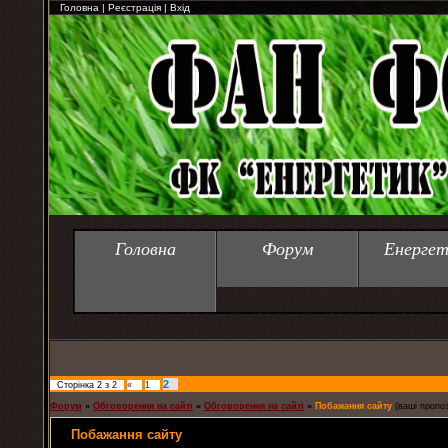
Головна
|
Реєстрація
|
Вхід
Головна
Форум
Енергет
2
Сторінка
2
з
2
«
1
Форум
»
Обговорення на сайті
»
Обговорення на сайті
»
Побажання сайту
(ваші пропоз
Побажання сайту