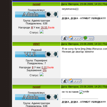
russel
Дата: Вівторок, 23.06.2009, 14:15 | П
неувязачка)))
Генералісімус
ДУДКА, ДУДКА - АТРИБУT УБЛЮДКА!!!!!
Група: Адміністратори
Повідомлень:
638
Нагороди:
8
У вас
26.55
Балiв
Статус:
VENT
Дата: Вівторок, 23.06.2009, 14:16 | П
Я не хочу бути [img ]http://forucoz.com
Рядовий
Незнаю де аватар змінити
Група: Перевірені
Повідомлень:
7
Нагороди:
0
У вас
0.10
Балiв
Зауваження:
0%
Статус:
russel
Дата: Вівторок, 23.06.2009, 14:25 | П
не то вставив
Генералісімус
ДУДКА, ДУДКА - АТРИБУT УБЛЮДКА!!!!!
Група: Адміністратори
Повідомлень:
638