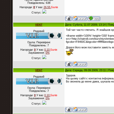
Повідомлень:
638
Нагороди:
8
У вас
26.55
Балiв
Статус:
VENT
Дата: Субота, 11.07.2009, 13:14 | По
Той чат часто глючить. Я знайшов к
Рядовий
<iframe width='100%' height='330' frame
src='http://chatroll.com/burshtyn/embe
fgcolor=F8460C&bgcolor=ffffff&textbg
Група: Перевірені
Повідомлень:
7
Доречі його мож поставити замість м
Нагороди:
0
У вас
0.10
Балiв
Зауваження:
0%
Статус:
VENT
Дата: Середа, 09.09.2009, 23:11 | По
Здоров.
Рядовий
На цьому сайті є контактна інформа
Бо звонила до мене дама, шукала н
Група: Перевірені
Повідомлень:
7
Нагороди:
0
У вас
0.10
Балiв
Зауваження:
0%
Статус: