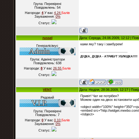
Група: Перевірені
Повідомлень:
54
Нагороди:
4
У вас
4.24
Балiв
Зауваження:
0%
Статус:
russel
Дата: Середа, 24.06.2009, 12:12 | По
кажи яку? таку і замбурем!
Генералісімус
ДУДКА, ДУДКА - АТРИБУT УБЛЮДКА!!!!!
Група: Адміністратори
Повідомлень:
638
Нагороди:
8
У вас
26.55
Балiв
Статус:
VENT
Дата: Неділя, 28.06.2009, 12:17 | По
Привіт! Чат не потрібен?
Рядовий
Можем один на двох встановити щоб 
<object width="100%" height="350">
<embed src="http://widget.meebo.com
Група: Перевірені
</object>
Повідомлень:
7
Нагороди:
0
У вас
0.10
Балiв
Зауваження:
0%
Статус: