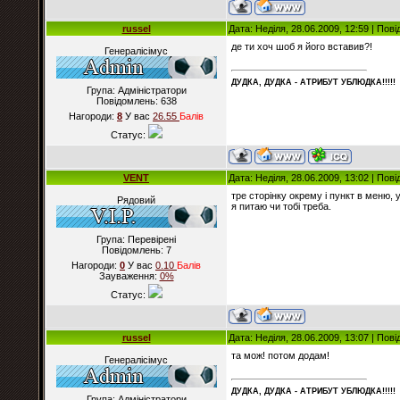
russel
Дата: Неділя, 28.06.2009, 12:59 | По
де ти хоч шоб я його вставив?!
Генералісімус
ДУДКА, ДУДКА - АТРИБУT УБЛЮДКА!!!!!
Група: Адміністратори
Повідомлень:
638
Нагороди:
8
У вас
26.55
Балiв
Статус:
VENT
Дата: Неділя, 28.06.2009, 13:02 | По
тре сторінку окрему і пункт в меню,
Рядовий
я питаю чи тобі треба.
Група: Перевірені
Повідомлень:
7
Нагороди:
0
У вас
0.10
Балiв
Зауваження:
0%
Статус:
russel
Дата: Неділя, 28.06.2009, 13:07 | По
та мож! потом додам!
Генералісімус
ДУДКА, ДУДКА - АТРИБУT УБЛЮДКА!!!!!
Група: Адміністратори