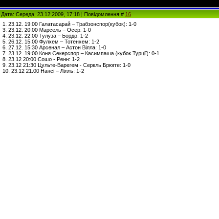
Дата: Середа, 23.12.2009, 17:18 | Повідомлення #
16
1. 23.12. 19:00 Галатасарай – Трабзонспор(кубок): 1-0
3. 23.12. 20:00 Марсель – Осер: 1-0
4. 23.12. 22:00 Тулуза – Бордо: 1-2
5. 26.12. 15:00 Фулхем – Тотенхем: 1-2
6. 27.12. 15:30 Арсенал – Астон Вілла: 1-0
7. 23.12. 19:00 Коня Секерспор – Касимпаша (кубок Турції): 0-1
8. 23.12 20:00 Сошо - Ренн: 1-2
9. 23.12 21:30 Цульте-Варегем - Серкль Брюгге: 1-0
10. 23.12 21.00 Нансі – Лілль: 1-2