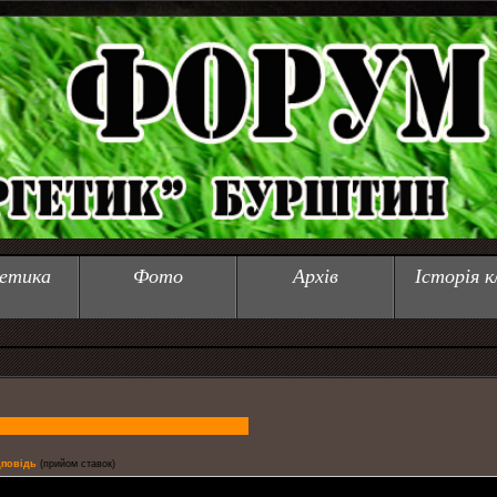
етика
Фото
Архів
Історія к
дповідь
(прийом ставок)