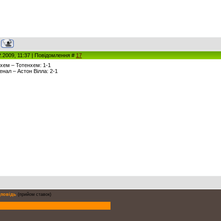
2.2009, 11:37 | Повідомлення #
17
лхем – Тотенхем: 1-1
сенал – Астон Вілла: 2-1
дповідь
(прийом ставок)