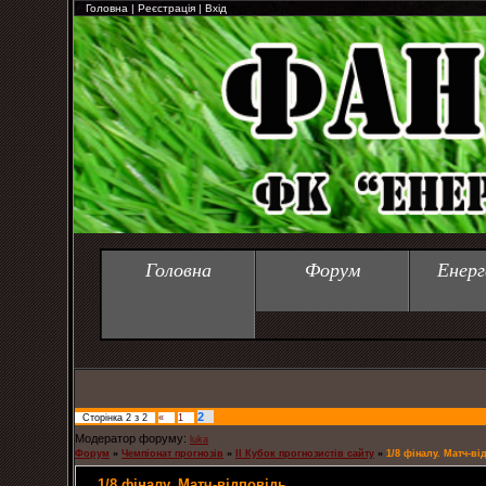
Головна
|
Реєстрація
|
Вхід
Головна
Форум
Енерг
2
Сторінка
2
з
2
«
1
Модератор форуму:
luka
Форум
»
Чемпіонат прогнозів
»
ІІ Кубок прогнозистів сайту
»
1/8 фіналу. Матч-ві
1/8 фіналу. Матч-відповідь