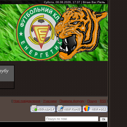
Субота, 08.08.2026, 17:37
|
Вітаю Вас
Гість
лубу
[
Нові повідомлення
·
Учасники
·
Правила форуму
·
Пошук
·
RSS
]