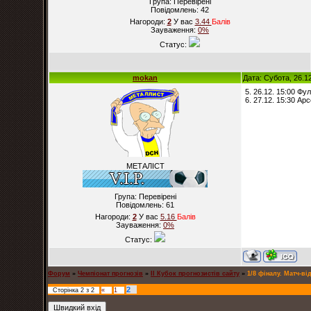
Група: Перевірені
Повідомлень:
42
Нагороди:
2
У вас
3.44
Балiв
Зауваження:
0%
Статус:
mokan
Дата: Субота, 26.1
5. 26.12. 15:00 Фу
6. 27.12. 15:30 Ар
МЕТАЛІСТ
Група: Перевірені
Повідомлень:
61
Нагороди:
2
У вас
5.16
Балiв
Зауваження:
0%
Статус:
Форум
»
Чемпіонат прогнозів
»
ІІ Кубок прогнозистів сайту
»
1/8 фіналу. Матч-ві
2
Сторінка
2
з
2
«
1