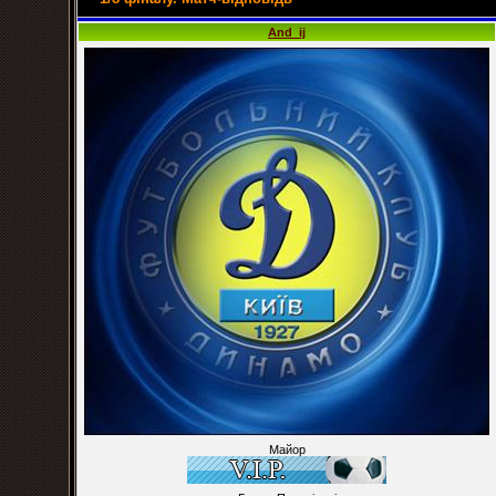
And_ij
Майор