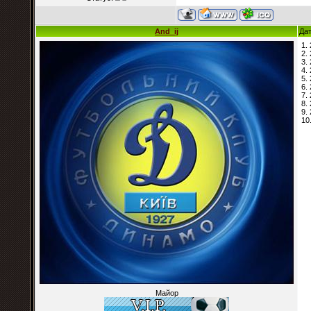
And_ij
Дат
1.
2.
3.
4.
5.
6.
7.
8.
9.
10
Майор