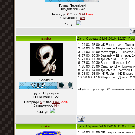
Група: Перевірені
Повідомлень:
42
Нагороди:
2
У вас
3.44
Балiв
Зауваження:
0%
Статус:
pasha
Дата: Середа, 24.03.2010, 12:37 | По
1. 24.03. 15:00 ФК Енергетик – Геліос 
2. 24.03. 16:00 Волинь – Таврія (кубок
3. 24.03. 18:00 Металург Д – Шахтар (
4. 27.03. 16:30 Баварія – Штутгарт: 2
5. 27.03. 17:30 Динамо М – Зеніт: 1-1
6. 27.03. 19:30 Баєр – Шальке: 1-0
7. 28.03. 13:00 Спартак М – Локомоти
8. 28.03. 14:00 Динамо К – Металіст: 
9. 28.03. 15:00 ФК Львів – ФК Енергет
10. 28.03. 17:00 Карпати – Дніпро: 2-3
Сержант
«Футбол - проста гра. 22 людини ганяються 
Група: Перевірені
Повідомлень:
22
Нагороди:
0
У вас
1.03
Балiв
Зауваження:
0%
Статус:
mokan
Дата: Середа, 24.03.2010, 13:05 | По
1. 24.03. 15:00 ФК Енергетик – Геліос 