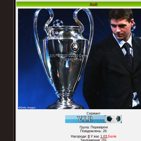
Audi
Сержант
Група: Перевірені
Повідомлень:
26
Нагороди:
0
У вас
1.03
Балiв
Зауваження:
0%