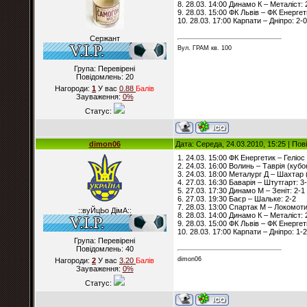
8. 28.03. 14:00 Динамо К – Металіст: 
9. 28.03. 15:00 ФК Львів – ФК Енергет
10. 28.03. 17:00 Карпати – Дніпро: 2-0
Сержант
Вул. ГРАМ кв. 100
Група: Перевірені
Повідомлень:
20
Нагороди:
1
У вас
0.88
Балiв
Зауваження:
0%
Статус:
dimon06
Дата: Середа, 24.03.2010, 15:25 | По
1. 24.03. 15:00 ФК Енергетик – Геліос 
2. 24.03. 16:00 Волинь – Таврія (кубок
3. 24.03. 18:00 Металург Д – Шахтар (
4. 27.03. 16:30 Баварія – Штутгарт: 3
5. 27.03. 17:30 Динамо М – Зеніт: 2-1
6. 27.03. 19:30 Баєр – Шальке: 2-2
7. 28.03. 13:00 Спартак М – Локомоти
::вуЙцЬо ДімА::
8. 28.03. 14:00 Динамо К – Металіст: 
9. 28.03. 15:00 ФК Львів – ФК Енергет
10. 28.03. 17:00 Карпати – Дніпро: 1-2
Група: Перевірені
Повідомлень:
40
dimon06
Нагороди:
2
У вас
3.20
Балiв
Зауваження:
0%
Статус: