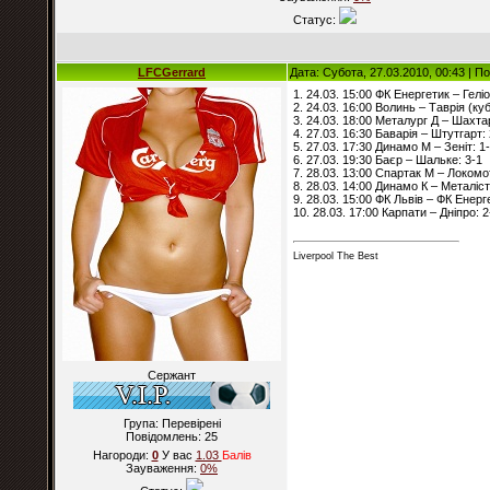
Статус:
LFCGerrard
Дата: Субота, 27.03.2010, 00:43 | 
1. 24.03. 15:00 ФК Енергетик – Геліо
2. 24.03. 16:00 Волинь – Таврія (куб
3. 24.03. 18:00 Металург Д – Шахтар
4. 27.03. 16:30 Баварія – Штутгарт: 
5. 27.03. 17:30 Динамо М – Зеніт: 1
6. 27.03. 19:30 Баєр – Шальке: 3-1
7. 28.03. 13:00 Спартак М – Локомо
8. 28.03. 14:00 Динамо К – Металіст
9. 28.03. 15:00 ФК Львів – ФК Енерг
10. 28.03. 17:00 Карпати – Дніпро: 2
Liverpool The Best
Сержант
Група: Перевірені
Повідомлень:
25
Нагороди:
0
У вас
1.03
Балiв
Зауваження:
0%