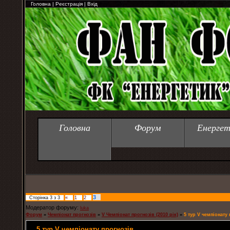
Головна
|
Реєстрація
|
Вхід
Головна
Форум
Енергет
3
Сторінка
3
з
3
«
1
2
Модератор форуму:
luka
Форум
»
Чемпіонат прогнозів
»
V Чемпіонат прогнозів (2010 рік)
»
5 тур V чемпіонату
5 тур V чемпіонату прогнозів