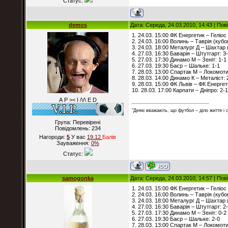
Статус:
demos
Дата: Середа, 24.03.2010, 14:43 | По
1. 24.03. 15:00 ФК Енергетик – Геліос 
2. 24.03. 16:00 Волинь – Таврія (кубок
3. 24.03. 18:00 Металург Д – Шахтар (
4. 27.03. 16:30 Баварія – Штутгарт: 3
5. 27.03. 17:30 Динамо М – Зеніт: 1-1
6. 27.03. 19:30 Баєр – Шальке: 1-1
7. 28.03. 13:00 Спартак М – Локомоти
8. 28.03. 14:00 Динамо К – Металіст: 
9. 28.03. 15:00 ФК Львів – ФК Енергет
10. 28.03. 17:00 Карпати – Дніпро: 2-1
А Р >< I /\/\ E D
"Деякі вважають, що футбол – діло життя і
Група: Перевірені
Повідомлень:
234
Нагороди:
5
У вас
19.12
Балiв
Зауваження:
0%
Статус:
samogonka
Дата: Середа, 24.03.2010, 14:57 | По
1. 24.03. 15:00 ФК Енергетик – Геліос 
2. 24.03. 16:00 Волинь – Таврія (кубок
3. 24.03. 18:00 Металург Д – Шахтар (
4. 27.03. 16:30 Баварія – Штутгарт: 2
5. 27.03. 17:30 Динамо М – Зеніт: 0-2
6. 27.03. 19:30 Баєр – Шальке: 2-0
7. 28.03. 13:00 Спартак М – Локомоти