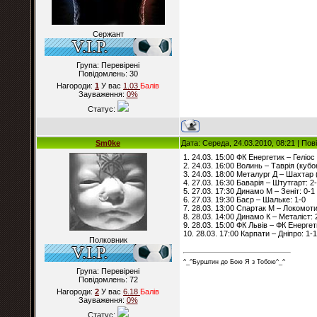
Сержант
Група: Перевірені
Повідомлень:
30
Нагороди:
1
У вас
1.03
Балiв
Зауваження:
0%
Статус:
Sm0ke
Дата: Середа, 24.03.2010, 08:21 | По
1. 24.03. 15:00 ФК Енергетик – Геліос 
2. 24.03. 16:00 Волинь – Таврія (кубок
3. 24.03. 18:00 Металург Д – Шахтар (
4. 27.03. 16:30 Баварія – Штутгарт: 2
5. 27.03. 17:30 Динамо М – Зеніт: 0-1
6. 27.03. 19:30 Баєр – Шальке: 1-0
7. 28.03. 13:00 Спартак М – Локомоти
8. 28.03. 14:00 Динамо К – Металіст: 
9. 28.03. 15:00 ФК Львів – ФК Енергет
10. 28.03. 17:00 Карпати – Дніпро: 1-1
Полковник
^_^Бурштин до Бою Я з Тобою^_^
Група: Перевірені
Повідомлень:
72
Нагороди:
2
У вас
6.18
Балiв
Зауваження:
0%
Статус: