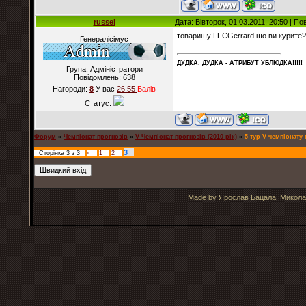
russel
Дата: Вівторок, 01.03.2011, 20:50 | П
товаришу LFCGerrard шо ви курите?
Генералісімус
ДУДКА, ДУДКА - АТРИБУT УБЛЮДКА!!!!!
Група: Адміністратори
Повідомлень:
638
Нагороди:
8
У вас
26.55
Балiв
Статус:
Форум
»
Чемпіонат прогнозів
»
V Чемпіонат прогнозів (2010 рік)
»
5 тур V чемпіонату
3
Сторінка
3
з
3
«
1
2
Made by Ярослав Бацала, Микола 