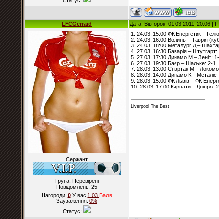
Статус:
LFCGerrard
Дата: Вівторок, 01.03.2011, 20:06 |
1. 24.03. 15:00 ФК Енергетик – Геліо
2. 24.03. 16:00 Волинь – Таврія (куб
3. 24.03. 18:00 Металург Д – Шахтар
4. 27.03. 16:30 Баварія – Штутгарт: 
5. 27.03. 17:30 Динамо М – Зеніт: 1
6. 27.03. 19:30 Баєр – Шальке: 2-1
7. 28.03. 13:00 Спартак М – Локомо
8. 28.03. 14:00 Динамо К – Металіст
9. 28.03. 15:00 ФК Львів – ФК Енерг
10. 28.03. 17:00 Карпати – Дніпро: 2
Liverpool The Best
Сержант
Група: Перевірені
Повідомлень:
25
Нагороди:
0
У вас
1.03
Балiв
Зауваження:
0%
Статус: