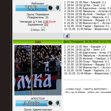
1. 27.04. 21:45 Ліон – Баварія: 2-1
Лейтенант
2. 28.04. 19:00 ЦСКА – Зеніт: 2-0
3. 28.04. 21:45 Барселона – Інтер: 3-
4. 29.04. 22:05 Ліверпуль – Атлетіко 
5. 29.04. 22:05 Фулхем – Гамбург: 1-
Група: Перевірені
6. 30.04. 22:00 Осер – Марсель: 0-2
Повідомлень:
15
7. 01.05. 16:30 Шальке – Вердер: 2-3
Нагороди:
1
У вас
0.88
Балiв
8. 01.05. 17:00 Манчестер С – Астон 
Зауваження:
0%
9. 01.05. 19:00 Таврія – Карпати: 0-1
10. 01.05. 21:45 Мілан – Фіорентина: 
Статус:
luka
Дата: Понеділок, 26.04.2010, 11:11 |
1. 27.04. 21:45 Ліон – Баварія: 1-1
2. 28.04. 19:00 ЦСКА – Зеніт: 1-0
3. 28.04. 21:45 Барселона – Інтер: 2-
4. 29.04. 22:05 Ліверпуль – Атлетіко 
5. 29.04. 22:05 Фулхем – Гамбург: 1-
6. 30.04. 22:00 Осер – Марсель: 0-1
7. 01.05. 16:30 Шальке – Вердер: 2-2
8. 01.05. 17:00 Манчестер С – Астон 
9. 01.05. 19:00 Таврія – Карпати: 1-1
10. 01.05. 21:45 Мілан – Фіорентина: 
---СЛАВА НАЦІЇ - СМЕРТЬ ВОРОГАМ!!!---
--Все, що не вбиває - робить нас сильнішим
АПОСТОЛ
Група: Адміністратори