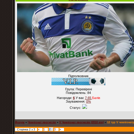
Підполковник
Група: Перевірені
Повідомлень:
84
Нагороди:
6
У вас
7.65
Балiв
Зауваження:
0%
Статус:
Форум
»
Чемпіонат прогнозів
»
V Чемпіонат прогнозів (2010 рік)
»
12 тур V чемпіонат
2
Сторінка
2
з
3
«
1
3
»