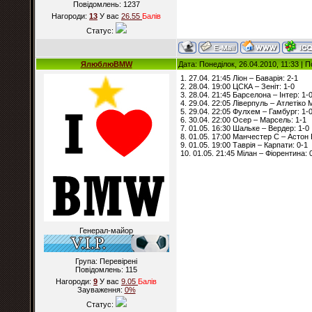
Повідомлень:
1237
Нагороди:
13
У вас
26.55
Балiв
Статус:
ЯлюблюBMW
Дата: Понеділок, 26.04.2010, 11:33 |
1. 27.04. 21:45 Ліон – Баварія: 2-1
2. 28.04. 19:00 ЦСКА – Зеніт: 1-0
3. 28.04. 21:45 Барселона – Інтер: 1-
4. 29.04. 22:05 Ліверпуль – Атлетіко 
5. 29.04. 22:05 Фулхем – Гамбург: 1-
6. 30.04. 22:00 Осер – Марсель: 1-1
7. 01.05. 16:30 Шальке – Вердер: 1-0
8. 01.05. 17:00 Манчестер С – Астон 
9. 01.05. 19:00 Таврія – Карпати: 0-1
10. 01.05. 21:45 Мілан – Фіорентина: 
Генерал-майор
Група: Перевірені
Повідомлень:
115
Нагороди:
9
У вас
9.05
Балiв
Зауваження:
0%
Статус: