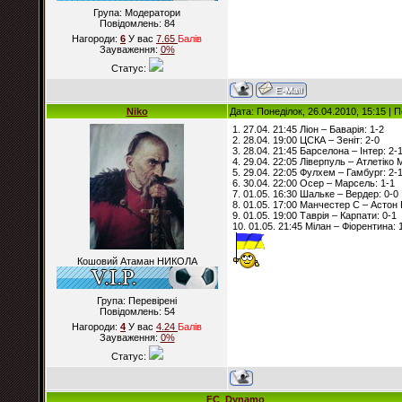
Група: Модератори
Повідомлень:
84
Нагороди:
6
У вас
7.65
Балiв
Зауваження:
0%
Статус:
Niko
Дата: Понеділок, 26.04.2010, 15:15 |
1. 27.04. 21:45 Ліон – Баварія: 1-2
2. 28.04. 19:00 ЦСКА – Зеніт: 2-0
3. 28.04. 21:45 Барселона – Інтер: 2-
4. 29.04. 22:05 Ліверпуль – Атлетіко 
5. 29.04. 22:05 Фулхем – Гамбург: 2-
6. 30.04. 22:00 Осер – Марсель: 1-1
7. 01.05. 16:30 Шальке – Вердер: 0-0
8. 01.05. 17:00 Манчестер С – Астон 
9. 01.05. 19:00 Таврія – Карпати: 0-1
10. 01.05. 21:45 Мілан – Фіорентина: 
Кошовий Атаман НИКОЛА
Група: Перевірені
Повідомлень:
54
Нагороди:
4
У вас
4.24
Балiв
Зауваження:
0%
Статус:
FC_Dynamo