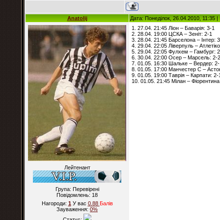
Anatolij
Дата: Понеділок, 26.04.2010, 11:35 
1. 27.04. 21:45 Ліон – Баварія: 3-1
2. 28.04. 19:00 ЦСКА – Зеніт: 2-1
3. 28.04. 21:45 Барселона – Інтер: 3
4. 29.04. 22:05 Ліверпуль – Атлетіко
5. 29.04. 22:05 Фулхем – Гамбург: 2
6. 30.04. 22:00 Осер – Марсель: 2-
7. 01.05. 16:30 Шальке – Вердер: 2-
8. 01.05. 17:00 Манчестер С – Астон
9. 01.05. 19:00 Таврія – Карпати: 2-
10. 01.05. 21:45 Мілан – Фіорентина
Лейтенант
Група: Перевірені
Повідомлень:
18
Нагороди:
1
У вас
0.88
Балiв
Зауваження:
0%
Статус: