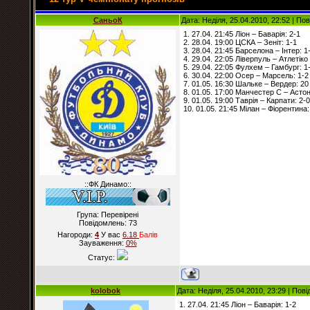
СаньоК
Дата: Неділя, 25.04.2010, 22:52 | П
1. 27.04. 21:45 Ліон – Баварія: 2-1
2. 28.04. 19:00 ЦСКА – Зеніт: 1-1
3. 28.04. 21:45 Барселона – Інтер: 1
4. 29.04. 22:05 Ліверпуль – Атлетіко
5. 29.04. 22:05 Фулхем – Гамбург: 1
6. 30.04. 22:00 Осер – Марсель: 1-2
7. 01.05. 16:30 Шальке – Вердер: 20
8. 01.05. 17:00 Манчестер С – Астон
9. 01.05. 19:00 Таврія – Карпати: 2-0
10. 01.05. 21:45 Мілан – Фіорентина:
::ФК Динамо::
Група: Перевірені
Повідомлень:
73
Нагороди:
4
У вас
6.18
Балiв
Зауваження:
0%
Статус:
kolobok
Дата: Неділя, 25.04.2010, 23:29 | По
1. 27.04. 21:45 Ліон – Баварія: 1-2