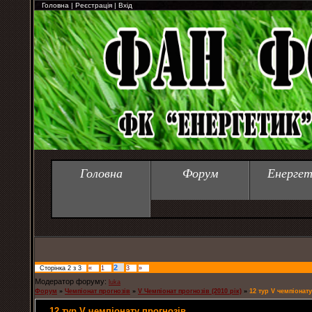
Головна
|
Реєстрація
|
Вхід
Головна
Форум
Енергет
2
Сторінка
2
з
3
«
1
3
»
Модератор форуму:
luka
Форум
»
Чемпіонат прогнозів
»
V Чемпіонат прогнозів (2010 рік)
»
12 тур V чемпіонат
12 тур V чемпіонату прогнозів