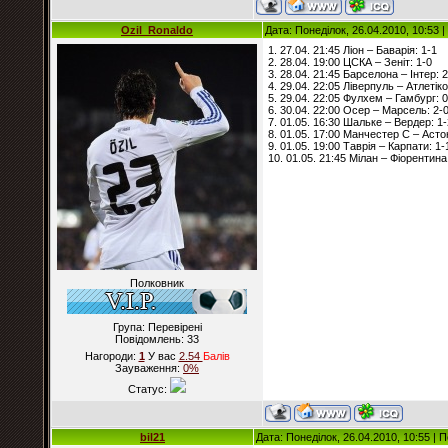
Ozil_Ronaldo
Дата: Понеділок, 26.04.2010, 10:53
1. 27.04. 21:45 Ліон – Баварія: 1-1
2. 28.04. 19:00 ЦСКА – Зеніт: 1-0
3. 28.04. 21:45 Барселона – Інтер: 2
4. 29.04. 22:05 Ліверпуль – Атлетіко
5. 29.04. 22:05 Фулхем – Гамбург: 0
6. 30.04. 22:00 Осер – Марсель: 2-
7. 01.05. 16:30 Шальке – Вердер: 1-
8. 01.05. 17:00 Манчестер С – Астон
9. 01.05. 19:00 Таврія – Карпати: 1-
10. 01.05. 21:45 Мілан – Фіорентина
Полковник
Група: Перевірені
Повідомлень:
33
Нагороди:
1
У вас
2.54
Балiв
Зауваження:
0%
Статус:
bil21
Дата: Понеділок, 26.04.2010, 10:55 |