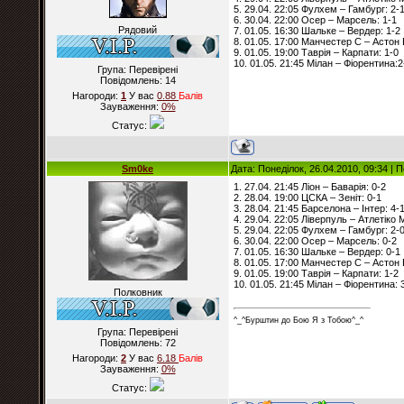
5. 29.04. 22:05 Фулхем – Гамбург: 2-
6. 30.04. 22:00 Осер – Марсель: 1-1
Рядовий
7. 01.05. 16:30 Шальке – Вердер: 1-2
8. 01.05. 17:00 Манчестер С – Астон 
9. 01.05. 19:00 Таврія – Карпати: 1-0
10. 01.05. 21:45 Мілан – Фіорентина:2
Група: Перевірені
Повідомлень:
14
Нагороди:
1
У вас
0.88
Балiв
Зауваження:
0%
Статус:
Sm0ke
Дата: Понеділок, 26.04.2010, 09:34 |
1. 27.04. 21:45 Ліон – Баварія: 0-2
2. 28.04. 19:00 ЦСКА – Зеніт: 0-1
3. 28.04. 21:45 Барселона – Інтер: 4-
4. 29.04. 22:05 Ліверпуль – Атлетіко 
5. 29.04. 22:05 Фулхем – Гамбург: 2-
6. 30.04. 22:00 Осер – Марсель: 0-2
7. 01.05. 16:30 Шальке – Вердер: 0-1
8. 01.05. 17:00 Манчестер С – Астон 
9. 01.05. 19:00 Таврія – Карпати: 1-2
10. 01.05. 21:45 Мілан – Фіорентина: 
Полковник
^_^Бурштин до Бою Я з Тобою^_^
Група: Перевірені
Повідомлень:
72
Нагороди:
2
У вас
6.18
Балiв
Зауваження:
0%
Статус: