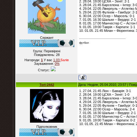
2. 28.04. 19:00 ЦСКА – Зеніт: 2-1
3. 28.04. 21:45 Барселона – Інтер: 3-
4. 29.04. 22:05 Ліверпуль – Атлетіко 
5. 29.04. 22:05 Фулхем – Гамбург: 2-
6. 30.04. 22:00 Осер – Марсель: 0-1
7. 01.05. 16:30 Шальке – Вердер: 2-1
8. 01.05. 17:00 Манчестер С – Астон 
9. 01.05. 19:00 Таврія – Карпати: 1-1
10. 01.05. 21:45 Мілан – Фіорентина: 
Сержант
футбол
Група: Перевірені
Повідомлень:
28
Нагороди:
1
У вас
1.03
Балiв
Зауваження:
0%
Статус:
Tori-2442
Дата: Неділя, 25.04.2010, 23:57 | По
1. 27.04. 21:45 Ліон – Баварія: 3-1
2. 28.04. 19:00 ЦСКА – Зеніт: 1-0
3. 28.04. 21:45 Барселона – Інтер: 3-
4. 29.04. 22:05 Ліверпуль – Атлетіко 
5. 29.04. 22:05 Фулхем – Гамбург: 0-
6. 30.04. 22:00 Осер – Марсель: 2-4
7. 01.05. 16:30 Шальке – Вердер: 2-1
8. 01.05. 17:00 Манчестер С – Астон 
9. 01.05. 19:00 Таврія – Карпати: 0-2
10. 01.05. 21:45 Мілан – Фіорентина: 
Підполковник