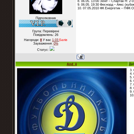
8. 06.05. 13:00 Зеніт – Спартак Н: 2-0
9. 06.05. 19:30 Феєнорд – Аякс (кубок
10. 07.05.2010 ФК Енергетик – ПФК О
Підполковник
Група: Перевірені
Повідомлень:
26
Нагороди:
8
У вас
1.03
Балiв
Зауваження:
0%
Статус:
And_ij
Дат
3.
4.
5.
6.
7.
8.
9.
10