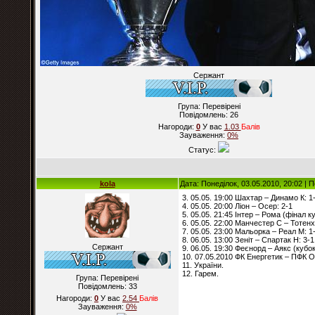
Сержант
Група: Перевірені
Повідомлень:
26
Нагороди:
0
У вас
1.03
Балiв
Зауваження:
0%
Статус:
kola
Дата: Понеділок, 03.05.2010, 20:02 |
3. 05.05. 19:00 Шахтар – Динамо К: 1
4. 05.05. 20:00 Ліон – Осер: 2-1
5. 05.05. 21:45 Інтер – Рома (фінал ку
6. 05.05. 22:00 Манчестер С – Тотенх
7. 05.05. 23:00 Мальорка – Реал М: 1
8. 06.05. 13:00 Зеніт – Спартак Н: 3-1
Сержант
9. 06.05. 19:30 Феєнорд – Аякс (кубок
10. 07.05.2010 ФК Енергетик – ПФК О
11. України.
12. Гарем.
Група: Перевірені
Повідомлень:
33
Нагороди:
0
У вас
2.54
Балiв
Зауваження:
0%