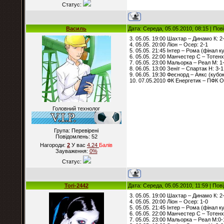
Статус:
Василь
Дата: Середа, 05.05.2010, 08:15 | По
3. 05.05. 19:00 Шахтар – Динамо К: 2
4. 05.05. 20:00 Ліон – Осер: 2-1
5. 05.05. 21:45 Інтер – Рома (фінал ку
6. 05.05. 22:00 Манчестер С – Тотенх
7. 05.05. 23:00 Мальорка – Реал М: 1
8. 06.05. 13:00 Зеніт – Спартак Н: 3-1
9. 06.05. 19:30 Феєнорд – Аякс (кубок
10. 07.05.2010 ФК Енергетик – ПФК О
Головний технолог
Група: Перевірені
Повідомлень:
52
Нагороди:
2
У вас
4.24
Балiв
Зауваження:
0%
Статус:
Tori-2442
Дата: Середа, 05.05.2010, 11:59 | По
3. 05.05. 19:00 Шахтар – Динамо К: 2
4. 05.05. 20:00 Ліон – Осер: 1-0
5. 05.05. 21:45 Інтер – Рома (фінал ку
6. 05.05. 22:00 Манчестер С – Тотенх
7. 05.05. 23:00 Мальорка – Реал М:0-