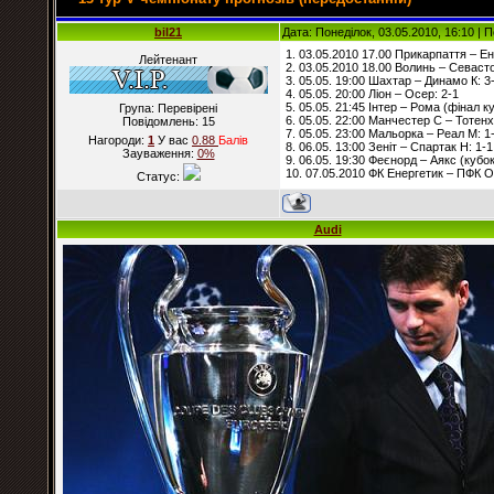
bil21
Дата: Понеділок, 03.05.2010, 16:10 |
1. 03.05.2010 17.00 Прикарпаття – Ен
Лейтенант
2. 03.05.2010 18.00 Волинь – Севаст
3. 05.05. 19:00 Шахтар – Динамо К: 3
4. 05.05. 20:00 Ліон – Осер: 2-1
5. 05.05. 21:45 Інтер – Рома (фінал ку
Група: Перевірені
6. 05.05. 22:00 Манчестер С – Тотенх
Повідомлень:
15
7. 05.05. 23:00 Мальорка – Реал М: 1
Нагороди:
1
У вас
0.88
Балiв
8. 06.05. 13:00 Зеніт – Спартак Н: 1-1
Зауваження:
0%
9. 06.05. 19:30 Феєнорд – Аякс (кубок
10. 07.05.2010 ФК Енергетик – ПФК О
Статус:
Audi