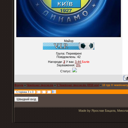
Майор
Група: Перевірені
Повідомлень:
42
Нагороди:
2
У вас
3.44
Балiв
Зауваження:
0%
Статус:
Форум
»
Чемпіонат прогнозів
»
V Чемпіонат прогнозів (2010 рік)
»
13 тур V чемпіонату
3
Сторінка
3
з
3
«
1
2
Made by Ярослав Бацала, Микола 