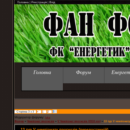
Головна
|
Реєстрація
|
Вхід
Головна
Форум
Енергет
3
Сторінка
3
з
3
«
1
2
Модератор форуму:
luka
Форум
»
Чемпіонат прогнозів
»
V Чемпіонат прогнозів (2010 рік)
»
13 тур V чемпіонату
13 тур V чемпіонату прогнозів (передостанній)