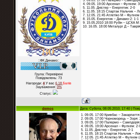
3. 09.05. 17:00 Палермо – Сампдорія
4. 09.05. 19:00 Арсенал – Фулхем: 3
5. 11.05. Дністер – Енергетик: 2-0
6. 11.05. 18:15 Спартак Нальчик – Л
7. 12.05. 21:45 Атлетіко М – Фулхем 
8. 15.05. Енергетик – Динамо-2: 1-1
9. 15.05.2010 18:00 Рубін – ЦСКА М:
10. 16.05. 18:00 Металург Д – Таврія
::ФК Динамо::
Група: Перевірені
Повідомлень:
73
Нагороди:
4
У вас
6.18
Балiв
Зауваження:
0%
Статус:
demos
Дата: Субота, 08.05.2010, 17:40 | По
1. 09.05. 17:00 Кривбас – Закарпаття:
2. 09.05. 17:00 Чорноморець – Зоря: 
3. 09.05. 17:00 Палермо – Сампдорія:
4. 09.05. 19:00 Арсенал – Фулхем: 2-
5. 11.05. Дністер – Енергетик: 2-1
6. 11.05. 18:15 Спартак Нальчик – Ло
7. 12.05. 21:45 Атлетіко М – Фулхем (