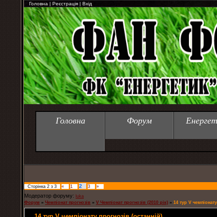
Головна
|
Реєстрація
|
Вхід
Головна
Форум
Енергет
2
Сторінка
2
з
3
«
1
3
»
Модератор форуму:
luka
Форум
»
Чемпіонат прогнозів
»
V Чемпіонат прогнозів (2010 рік)
»
14 тур V чемпіонату
14 тур V чемпіонату прогнозів (останній)