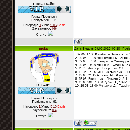
Генерал-майор
Група: Перевірені
Повідомлень:
115
Нагороди:
9
У вас
9.05
Балiв
Зауваження:
0%
Статус:
mokan
Дата: Неділя, 09.05.2010, 00:10 | По
. 09.05. 17:00 Кривбас – Закарпаття: 
2. 09.05. 17:00 Чорноморець – Зоря: 
3. 09.05. 17:00 Палермо – Сампдорія:
4. 09.05. 19:00 Арсенал – Фулхем: 2-
5. 11.05. Дністер – Енергетик: 2-1
6. 11.05. 18:15 Спартак Нальчик – Ло
7. 12.05. 21:45 Атлетіко М – Фулхем (
8. 15.05. Енергетик – Динамо-2: 2-1
9. 15.05.2010 18:00 Рубін – ЦСКА М: 
МЕТАЛІСТ
10. 16.05. 18:00 Металург Д – Таврія 
Група: Перевірені
Повідомлень:
61
Нагороди:
2
У вас
5.16
Балiв
Зауваження:
0%
Статус: