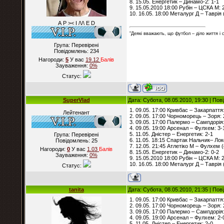
8. 15.05. Енергетик – Динамо-2: 1-1
9. 15.05.2010 18:00 Рубін – ЦСКА М: 
10. 16.05. 18:00 Металург Д – Таврія 
А Р >< I /\/\ E D
"Деякі вважають, що футбол – діло життя і
Група: Перевірені
Повідомлень:
234
Нагороди:
5
У вас
19.12
Балiв
Зауваження:
0%
Статус:
SuperVlad
Дата: Субота, 08.05.2010, 19:30 | По
1. 09.05. 17:00 Кривбас – Закарпаття:
Лейтенант
2. 09.05. 17:00 Чорноморець – Зоря: 
3. 09.05. 17:00 Палермо – Сампдорія:
4. 09.05. 19:00 Арсенал – Фулхем: 3-
5. 11.05. Дністер – Енергетик: 2-1
Група: Перевірені
6. 11.05. 18:15 Спартак Нальчик– Ло
Повідомлень:
25
7. 12.05. 21:45 Атлетіко М – Фулхем (
Нагороди:
0
У вас
1.03
Балiв
8. 15.05. Енергетик – Динамо-2: 0-2
Зауваження:
0%
9. 15.05.2010 18:00 Рубін – ЦСКA М: 
10. 16.05. 18:00 Металург Д – Таврія 
Статус:
tanita
Дата: Субота, 08.05.2010, 21:35 | По
1. 09.05. 17:00 Кривбас – Закарпаття:
2. 09.05. 17:00 Чорноморець – Зоря: 
3. 09.05. 17:00 Палермо – Сампдорія:
4. 09.05. 19:00 Арсенал – Фулхем: 2-
5. 11.05. Дністер – Енергетик: 2-0