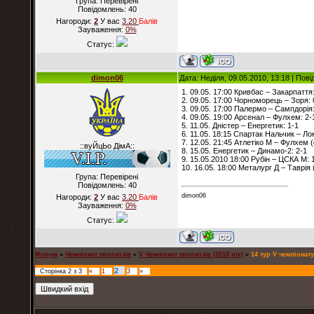
Група: Перевірені
Повідомлень:
40
Нагороди:
2
У вас
3.20
Балiв
Зауваження:
0%
Статус:
dimon06
Дата: Неділя, 09.05.2010, 13:18 | По
1. 09.05. 17:00 Кривбас – Закарпаття
2. 09.05. 17:00 Чорноморець – Зоря: 
3. 09.05. 17:00 Палермо – Сампдорія:
4. 09.05. 19:00 Арсенал – Фулхем: 2-
5. 11.05. Дністер – Енергетик: 1-1
6. 11.05. 18:15 Спартак Нальчик – Ло
7. 12.05. 21:45 Атлетіко М – Фулхем (
::вуЙцЬо ДімА::
8. 15.05. Енергетик – Динамо-2: 2-1
9. 15.05.2010 18:00 Рубін – ЦСКА М: 
10. 16.05. 18:00 Металург Д – Таврія 
Група: Перевірені
Повідомлень:
40
dimon06
Нагороди:
2
У вас
3.20
Балiв
Зауваження:
0%
Статус:
Форум
»
Чемпіонат прогнозів
»
V Чемпіонат прогнозів (2010 рік)
»
14 тур V чемпіонату
2
Сторінка
2
з
3
«
1
3
»