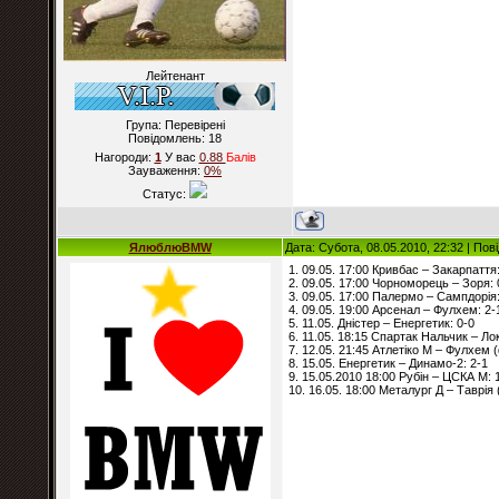
Лейтенант
Група: Перевірені
Повідомлень:
18
Нагороди:
1
У вас
0.88
Балiв
Зауваження:
0%
Статус:
ЯлюблюBMW
Дата: Субота, 08.05.2010, 22:32 | По
1. 09.05. 17:00 Кривбас – Закарпаття:
2. 09.05. 17:00 Чорноморець – Зоря: 
3. 09.05. 17:00 Палермо – Сампдорія:
4. 09.05. 19:00 Арсенал – Фулхем: 2-
5. 11.05. Дністер – Енергетик: 0-0
6. 11.05. 18:15 Спартак Нальчик – Ло
7. 12.05. 21:45 Атлетіко М – Фулхем (
8. 15.05. Енергетик – Динамо-2: 2-1
9. 15.05.2010 18:00 Рубін – ЦСКА М: 
10. 16.05. 18:00 Металург Д – Таврія 