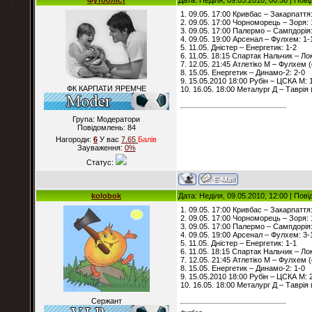
Футболіст
Дата: Неділя, 09.05.2010, 00:58 | По
1. 09.05. 17:00 Кривбас – Закарпаття:
2. 09.05. 17:00 Чорноморець – Зоря: 
3. 09.05. 17:00 Палермо – Сампдорія:
4. 09.05. 19:00 Арсенал – Фулхем: 1-
5. 11.05. Дністер – Енергетик: 1-2
6. 11.05. 18:15 Спартак Нальчик – Ло
7. 12.05. 21:45 Атлетіко М – Фулхем (
8. 15.05. Енергетик – Динамо-2: 2-0
9. 15.05.2010 18:00 Рубін – ЦСКА М: 
ФК КАРПАТИ ЯРЕМЧЕ
10. 16.05. 18:00 Металург Д – Таврія 
Група: Модератори
Повідомлень:
84
Нагороди:
6
У вас
7.65
Балiв
Зауваження:
0%
Статус:
kolobok
Дата: Неділя, 09.05.2010, 12:00 | По
1. 09.05. 17:00 Кривбас – Закарпаття:
2. 09.05. 17:00 Чорноморець – Зоря: 
3. 09.05. 17:00 Палермо – Сампдорія:
4. 09.05. 19:00 Арсенал – Фулхем: 3-
5. 11.05. Дністер – Енергетик: 1-1
6. 11.05. 18:15 Спартак Нальчик – Ло
7. 12.05. 21:45 Атлетіко М – Фулхем (
8. 15.05. Енергетик – Динамо-2: 1-0
9. 15.05.2010 18:00 Рубін – ЦСКА М: 
10. 16.05. 18:00 Металург Д – Таврія 
Сержант