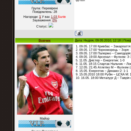
футбол
Група: Перевірені
Повідомлень:
28
Нагороди:
1
У вас
1.03
Балiв
Зауваження:
0%
Статус:
Вовчик
Дата: Неділя, 09.05.2010, 12:18 | По
1. 09.05. 17:00 Кривбас – Закарпаття:
2. 09.05. 17:00 Чорноморець – Зоря: 
3. 09.05. 17:00 Палермо – Сампдорія:
4. 09.05. 19:00 Арсенал – Фулхем: 3-
5. 11.05. Дністер – Енергетик: 1-0
6. 11.05. 18:15 Спартак Нальчик – Ло
7. 12.05. 21:45 Атлетіко М – Фулхем (
8. 15.05. Енергетик – Динамо-2: 1-1
9. 15.05.2010 18:00 Рубін – ЦСКА М: 
10. 16.05. 18:00 Металург Д – Таврія 
Майор