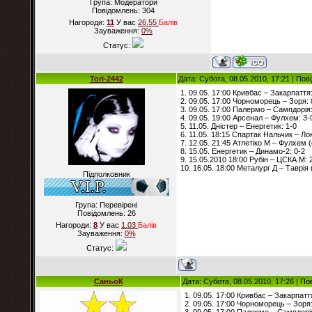
Група: Модератори
Повідомлень:
304
Нагороди:
11
У вас
26.55
Балiв
Зауваження:
0%
Статус:
Tori-2442
Дата: Субота, 08.05.2010, 17:21 | По
1. 09.05. 17:00 Кривбас – Закарпаття:
2. 09.05. 17:00 Чорноморець – Зоря: 
3. 09.05. 17:00 Палермо – Сампдорія:
4. 09.05. 19:00 Арсенал – Фулхем: 3-
5. 11.05. Дністер – Енергетик: 1-0
6. 11.05. 18:15 Спартак Нальчик – Ло
7. 12.05. 21:45 Атлетіко М – Фулхем (
8. 15.05. Енергетик – Динамо-2: 0-2
9. 15.05.2010 18:00 Рубін – ЦСКА М: 
10. 16.05. 18:00 Металург Д – Таврія 
Підполковник
Група: Перевірені
Повідомлень:
26
Нагороди:
8
У вас
1.03
Балiв
Зауваження:
0%
Статус:
СаньоК
Дата: Субота, 08.05.2010, 17:26 | П
1. 09.05. 17:00 Кривбас – Закарпатт
2. 09.05. 17:00 Чорноморець – Зоря: