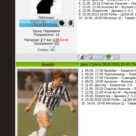
6. 11.05. 18:15 Спартак Нальчик – Ло
7. 12.05. 21:45 Атлетіко М – Фулхем (
8. 15.05. Енергетик – Динамо-2: 0-1
9. 15.05.2010 18:00 Рубін – ЦСКА М: 
Лейтенант
10. 16.05. 18:00 Металург Д – Таврія 
Група: Перевірені
Повідомлень:
14
Нагороди:
2
У вас
0.88
Балiв
Зауваження:
0%
Статус:
Anatolij
Дата: Субота, 08.05.2010, 21:40 | 
1. 09.05. 17:00 Кривбас – Закарпат
2. 09.05. 17:00 Чорноморець – Зоря
3. 09.05. 17:00 Палермо – Сампдорі
4. 09.05. 19:00 Арсенал – Фулхем: 
5. 11.05. Дністер – Енергетик: 2-0
6. 11.05. 18:15 Спартак Нальчик – 
7. 12.05. 21:45 Атлетіко М – Фулхем
8. 15.05. Енергетик – Динамо-2: 1-2
9. 15.05.2010 18:00 Рубін – ЦСКА М
10. 16.05. 18:00 Металург Д – Таврі