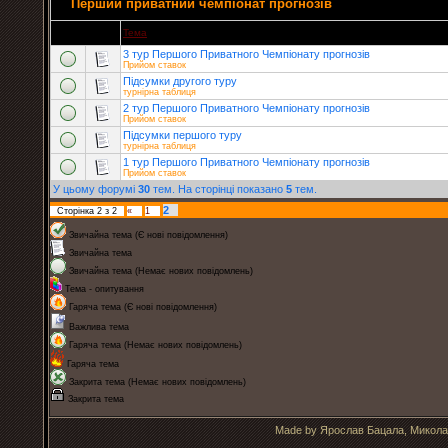
Перший приватний чемпіонат прогнозів
Тема
3 тур Першого Приватного Чемпіонату прогнозів
Прийом ставок
Підсумки другого туру
турнірна таблиця
2 тур Першого Приватного Чемпіонату прогнозів
Прийом ставок
Підсумки першого туру
турнірна таблиця
1 тур Першого Приватного Чемпіонату прогнозів
Прийом ставок
У цьому форумі
30
тем. На сторінці показано
5
тем.
2
Сторінка
2
з
2
«
1
Звичайна тема (Є нові повідомлення)
Звичайна тема
Звичайна тема (Немає нових повідомлень)
Тема - опитування
Гаряча тема (Є нові повідомлення)
Важлива тема
Гаряча тема (Немає нових повідомлень)
Гаряча тема
Закрита тема (Немає нових повідомлень)
Закрита тема
Made by Ярослав Бацала, Микола 