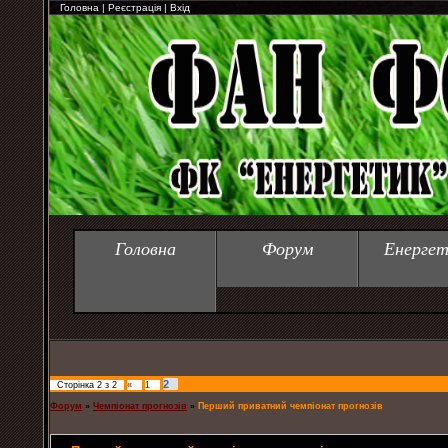
Головна
|
Реєстрація
|
Вхід
Головна
Форум
Енергет
2
Сторінка
2
з
2
«
1
Форум
»
Чемпіонат прогнозів
»
Перший приватний чемпіонат прогнозів