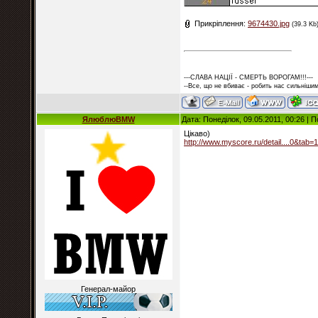
Прикріплення:
9674430.jpg
(39.3 Kb
---СЛАВА НАЦІЇ - СМЕРТЬ ВОРОГАМ!!!---
--Все, що не вбиває - робить нас сильнішим
ЯлюблюBMW
Дата: Понеділок, 09.05.2011, 00:26 |
Цікаво)
http://www.myscore.ru/detail....0&tab=1
Генерал-майор