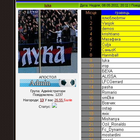
luka
Дата: Неділя, 08.05.2011, 20:11 | Пов
АПОСТОЛ
Група: Адміністратори
Повідомлень:
1237
Нагороди:
13
У вас
26.55
Балiв
Статус: