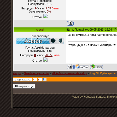
Група: Перевірені
Повідомлень:
115
Нагороди:
9
У вас
9.05
Балiв
Зауваження:
0%
Статус:
russel
Дата: Понеділок, 09.05.2011, 19:09 |
Це не футбол, а пята партія волейбол
Генералісімус
ДУДКА, ДУДКА - АТРИБУT УБЛЮДКА!!!!!
Група: Адміністратори
Повідомлень:
638
Нагороди:
8
У вас
26.55
Балiв
Статус:
Форум
»
Чемпіонат прогнозів
»
VII Кубок прогнозистів сайту
»
1 тур VII Кубка прогно
2
Сторінка
2
з
2
«
1
Made by Ярослав Бацала, Микола 