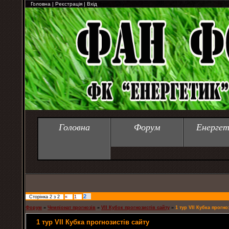
Головна
|
Реєстрація
|
Вхід
Головна
Форум
Енергет
2
Сторінка
2
з
2
«
1
Форум
»
Чемпіонат прогнозів
»
VII Кубок прогнозистів сайту
»
1 тур VII Кубка прогно
1 тур VII Кубка прогнозистів сайту