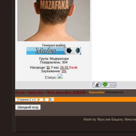
Генерал-майор
Група: Модератори
Повідомлень:
304
Нагороди:
11
У вас
26.55
Балiв
Зауваження:
0%
Статус:
Форум
»
Єврокубки
»
Матчі єврокубків 2008/2009
»
Єврокубки
(обговорення)
2
Сторінка
2
з
2
«
1
Made by Ярослав Бацала, Микола 