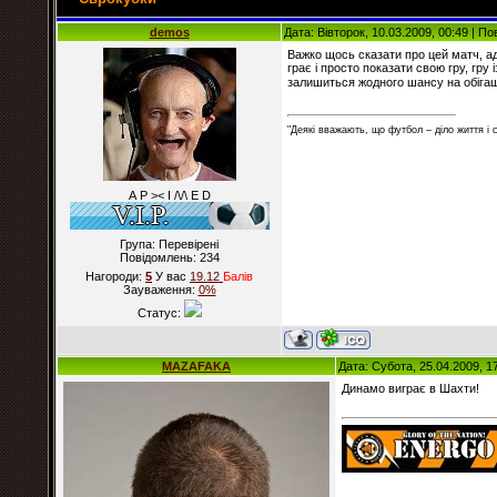
demos
Дата: Вівторок, 10.03.2009, 00:49 | П
Важко щось сказати про цей матч, ад
грає і просто показати свою гру, гру 
залишиться жодного шансу на обігаш 
"Деякі вважають, що футбол – діло життя і
А Р >< I /\/\ E D
Група: Перевірені
Повідомлень:
234
Нагороди:
5
У вас
19.12
Балiв
Зауваження:
0%
Статус:
MAZAFAKA
Дата: Субота, 25.04.2009, 1
Динамо виграє в Шахти!