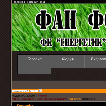
Головна
|
Реєстрація
|
Вхід
Головна
Форум
Енергет
2
Сторінка
2
з
2
«
1
Модератор форуму:
Футболіст
Форум
»
Єврокубки
»
Матчі єврокубків 2008/2009
»
Єврокубки
(обговорення)
Єврокубки