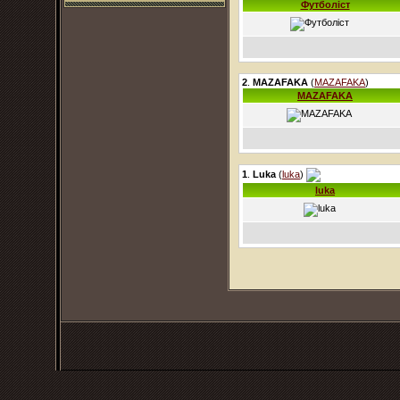
Футболіст
2
.
MAZAFAKA
(
MAZAFAKA
)
MAZAFAKA
1
.
Luka
(
luka
)
luka