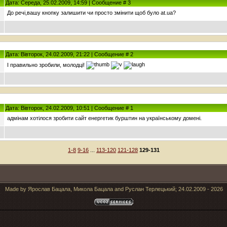
Дата: Середа, 25.02.2009, 14:59 | Сообщение # 3
До речі,вашу кнопку залишити чи просто змінити щоб було at.ua?
Дата: Вівторок, 24.02.2009, 21:22 | Сообщение # 2
І правильно зробили, молодці!
Дата: Вівторок, 24.02.2009, 10:51 | Сообщение # 1
адмінам хотілося зробити сайт енергетик бурштин на українському домені.
1-8
9-16
...
113-120
121-128
129-131
Made by Ярослав Бацала, Микола Бацала and Руслан Терлецький; 24.02.2009 - 2026