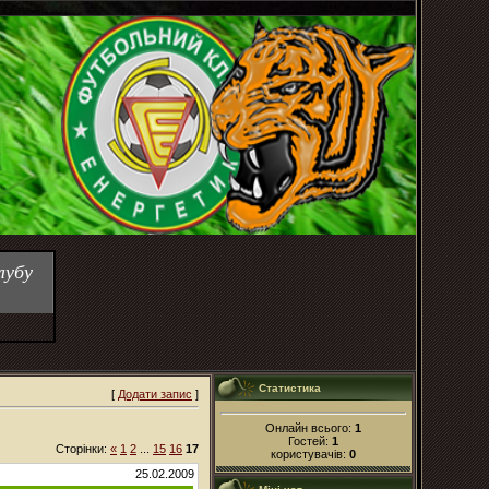
лубу
Статистика
[
Додати запис
]
Онлайн всього:
1
Гостей:
1
Сторінки:
«
1
2
...
15
16
17
користувачів:
0
25.02.2009