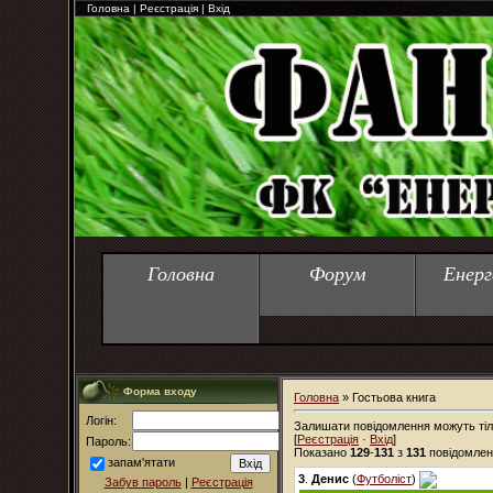
Головна
|
Реєстрація
|
Вхід
Головна
Форум
Енерг
Форма входу
Головна
»
Гостьова книга
Логін:
Залишати повідомлення можуть тіл
[
Реєстрація
·
Вхід
]
Пароль:
Показано
129
-
131
з
131
повідомлен
запам'ятати
3
.
Денис
(
Футболіст
)
Забув пароль
|
Реєстрація