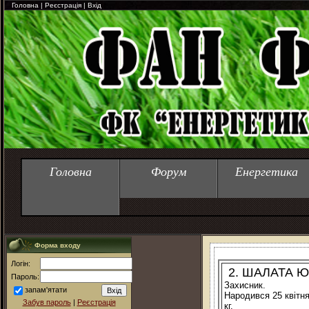
Головна
|
Реєстрація
|
Вхід
Головна
Форум
Енергетика
Форма входу
Логін:
2. ШАЛАТА Ю
Пароль:
Захисник.
запам'ятати
Народився 25 квітня 
Забув пароль
|
Реєстрація
кг.