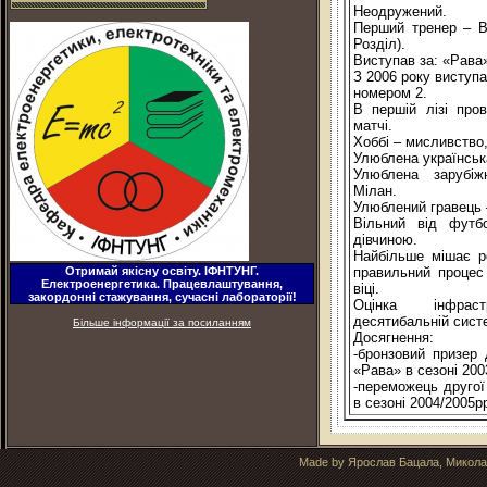
Неодружений.
Перший тренер – В
Розділ).
Виступав за: «Рава
З 2006 року виступ
номером 2.
В першій лізі про
матчі.
Хоббі – мисливство,
Улюблена українськ
Улюблена зарубіж
Мілан.
Улюблений гравець 
Вільний від футб
дівчиною.
Найбільше мішає р
Отримай якісну освіту. ІФНТУНГ.
правильний процес
Електроенергетика. Працевлаштування,
віці.
закордонні стажування, сучасні лабораторії!
Оцінка інфрас
десятибальній систе
Більше інформації за посиланням
Досягнення:
-бронзовий призер 
«Рава» в сезоні 20
-переможець другої
в сезоні 2004/2005р
Made by Ярослав Бацала, Микола 