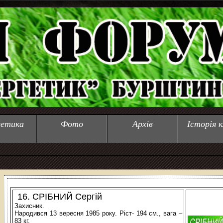
гетика
Фото
Архів
Історія к
16. СРІБНИЙ Сергій
Захисник.
Народився 13 вересня 1985 року. Ріст- 194 см., вага –
83 кг.