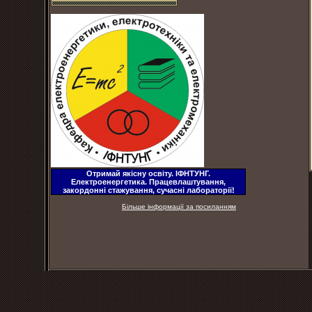
Отримай якісну освіту. ІФНТУНГ.
Електроенергетика. Працевлаштування,
закордонні стажування, сучасні лабораторії!
Більше інформації за посиланням