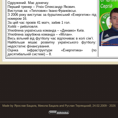
Одружений. Має донечку.
Перший тренер – Уткін Олександр Якович.
Виступав за: «Тепловик» Івано-Франківськ.
З 2006 року виступає за бурштинський «Енергетик» під
номером 16.
За цей час провів 41 матч, забив 1 гол.
Хоббі – риболовля.
Улюблена українська команда – «Динамо» Київ.
Улюблена зарубіжна команда – «Мілан».
Весь вільний від футболу час відпочиває в колі сім’ї.
Найбільше мішає розвитку українського футболу:
недостатнє фінансування.
Оцінка інфраструктури «Енергетика» (по
десятибальній системі) – 8.
Made by Ярослав Бацала, Микола Бацала and Руслан Терлецький; 24.02.2009 - 2026