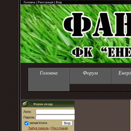
Головна
|
Реєстрація
|
Вхід
Головна
Форум
Енер
Форма входу
Логін:
Пароль:
запам'ятати
Забув пароль
|
Реєстрація