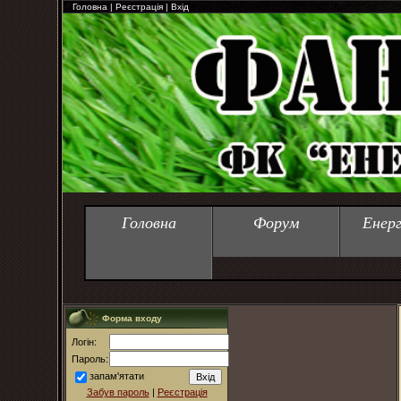
Головна
|
Реєстрація
|
Вхід
Головна
Форум
Енер
Форма входу
Логін:
Пароль:
запам'ятати
Забув пароль
|
Реєстрація