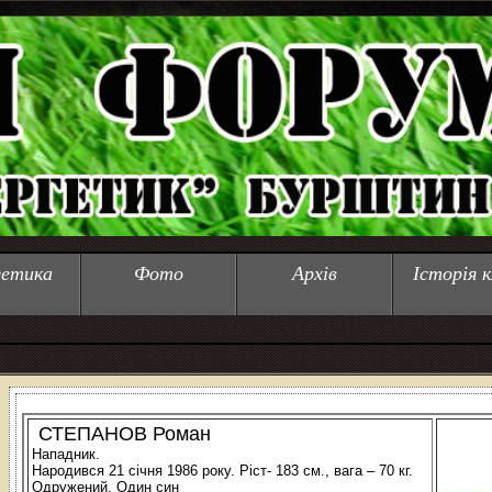
гетика
Фото
Архів
Історія к
СТЕПАНОВ Роман
Нападник.
Народився 21 січня 1986 року. Ріст- 183 см., вага – 70 кг.
Одружений. Один син