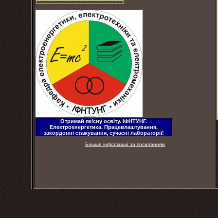
Отримай якісну освіту. ІФНТУНГ.
Електроенергетика. Працевлаштування,
закордонні стажування, сучасні лабораторії!
Більше інформації за посиланням