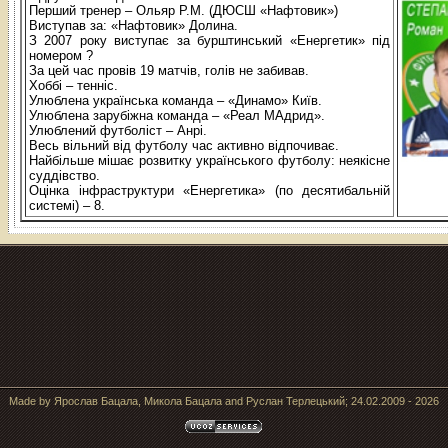
Перший тренер – Ольяр Р.М. (ДЮСШ «Нафтовик»)
Виступав за: «Нафтовик» Долина.
З 2007 року виступає за бурштинський «Енергетик» під
номером ?
За цей час провів 19 матчів, голів не забивав.
Хоббі – тенніс.
Улюблена українська команда – «Динамо» Київ.
Улюблена зарубіжна команда – «Реал МАдрид».
Улюблений футболіст – Анрі.
Весь вільний від футболу час активно відпочиває.
Найбільше мішає розвитку українського футболу: неякісне
суддівство.
Оцінка інфраструктури «Енергетика» (по десятибальній
системі) – 8.
Made by Ярослав Бацала, Микола Бацала and Руслан Терлецький; 24.02.2009 - 2026