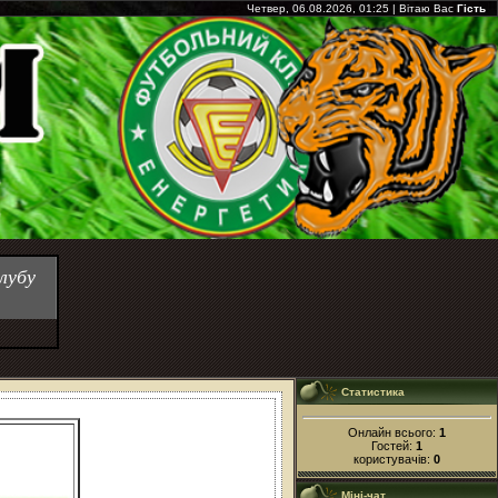
Четвер, 06.08.2026, 01:25
|
Вітаю Вас
Гість
лубу
Статистика
Онлайн всього:
1
Гостей:
1
користувачів:
0
Міні-чат