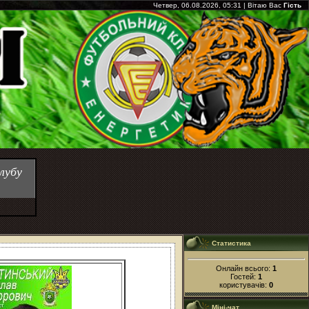
Четвер, 06.08.2026, 05:31
|
Вітаю Вас
Гість
лубу
Статистика
Онлайн всього:
1
Гостей:
1
користувачів:
0
Міні-чат