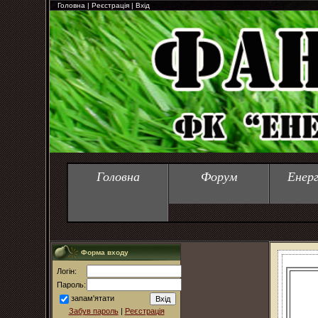
Головна
|
Реєстрація
|
Вхід
Головна
Форум
Енер
Форма входу
Логін:
Пароль:
запам'ятати
Забув пароль
|
Реєстрація