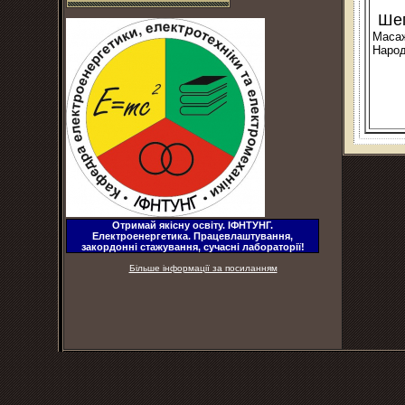
Шеп
Маса
Народ
Отримай якісну освіту. ІФНТУНГ.
Електроенергетика. Працевлаштування,
закордонні стажування, сучасні лабораторії!
Більше інформації за посиланням