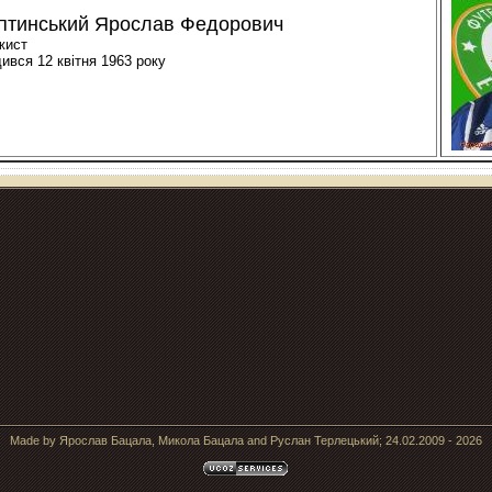
тинський Ярослав Федорович
жист
ився 12 квітня 1963 року
Made by Ярослав Бацала, Микола Бацала and Руслан Терлецький; 24.02.2009 - 2026