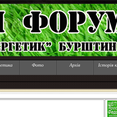
гетика
Фото
Архів
Історія к