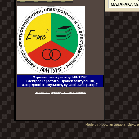
MAZAFAKA
Мо
Отримай якісну освіту. ІФНТУНГ.
Електроенергетика. Працевлаштування,
закордонні стажування, сучасні лабораторії!
Більше інформації за посиланням
Made by Ярослав Бацала, Микола 