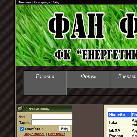
Головна
|
Реєстрація
|
Вхід
Головна
Форум
Енерге
Форма входу
Нікнейм
По
Логін:
Ад
luka
Пароль:
са
запам'ятати
БЕХА
Ад
Забув пароль
|
Реєстрація
Руслан
Ад