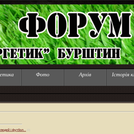
етика
Фото
Архів
Історія к
 людей і футбол...
(0)