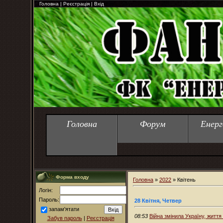
Головна
|
Реєстрація
|
Вхід
Головна
Форум
Енерг
Форма входу
Головна
»
2022
»
Квітень
Логін:
Пароль:
28 Квітня, Четвер
запам'ятати
08:53
Війна змінила Україну, життя
Забув пароль
|
Реєстрація