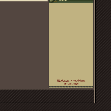
Міні-чат
Щоб додати необхідна
авторизація