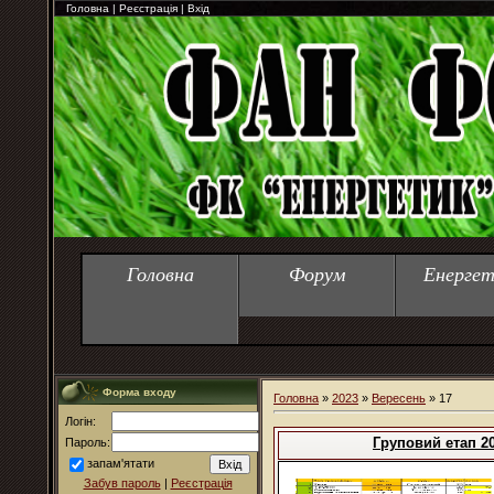
Головна
|
Реєстрація
|
Вхід
Головна
Форум
Енергет
Форма входу
Головна
»
2023
»
Вересень
»
17
Логін:
Груповий етап 2
Пароль:
запам'ятати
Забув пароль
|
Реєстрація