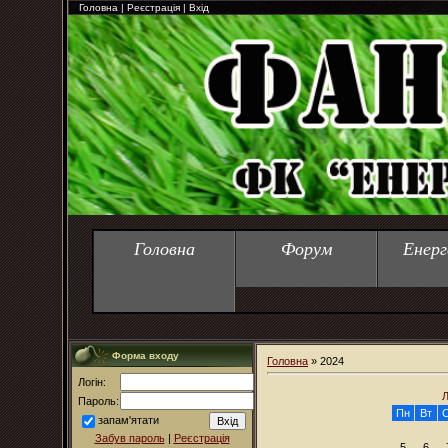
Головна
|
Реєстрація
|
Вхід
Головна
Форум
Енерг
Форма входу
Головна
»
2024
Логін:
Л
Пароль:
Пн
Вт
запам'ятати
Забув пароль
|
Реєстрація
5
6