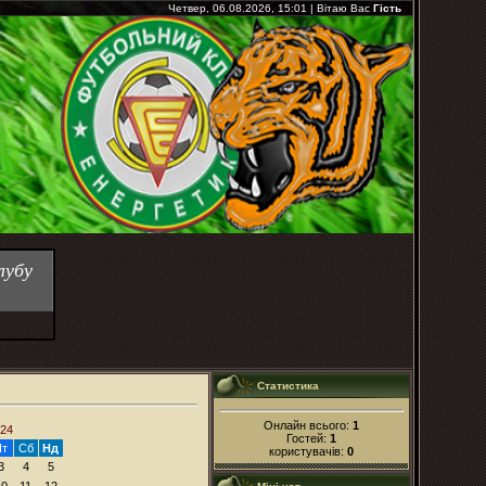
Четвер, 06.08.2026, 15:01
|
Вітаю Вас
Гість
лубу
Статистика
Онлайн всього:
1
024
Гостей:
1
Пт
Сб
Нд
користувачів:
0
3
4
5
10
11
12