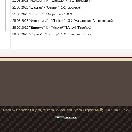
21.08.2025 "Маккабі" ТА - "Динамо" К: 3-1 (Волошин),
21.08.2025 "Шахтар" - "Сервет": 1-1 (Боднар),
21.08.2025 "Полісся" - "Фіорентина": 0-3,
28.08.2025 "Фіорентина" - "Полісся": 3-2 (Назаренко, Андрієвський)
28.08.2025
"Динамо" К
- "Маккабі" ТА: 1-0 (Герейро)
28.08.2025 "Сервет" - "Шахтар": 1-2 (Кевін, пен, Еліас)
Made by Ярослав Бацала, Микола Бацала and Руслан Терлецький; 24.02.2009 - 2026