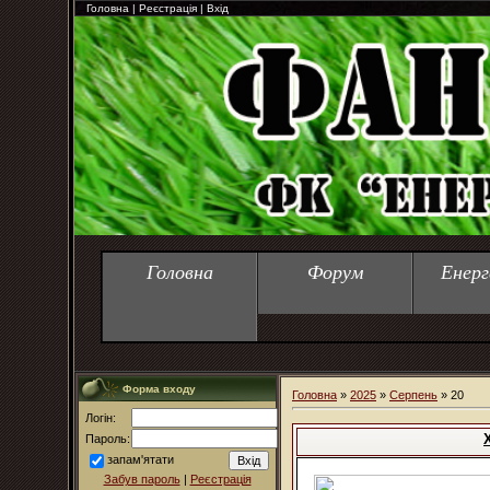
Головна
|
Реєстрація
|
Вхід
Головна
Форум
Енерг
Форма входу
Головна
»
2025
»
Серпень
»
20
Логін:
Пароль:
запам'ятати
Забув пароль
|
Реєстрація