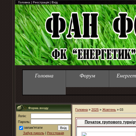
Головна
|
Реєстрація
|
Вхід
Головна
Форум
Енергет
Форма входу
Головна
»
2025
»
Жовтень
»
03
Логін:
Початок групового турніру
Пароль:
запам'ятати
Забув пароль
|
Реєстрація