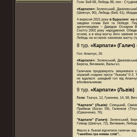
Голи: Бей 68, Лебедь 86, пен - Студінкін
«Карпати»:
Зеленський, Даніловський
(Шевчук, 90), Лебедь (Бей, 61), Мордас
4 вересня 2021 року
в Бурштині на с
завдяки голам Бея та Лебедя. Пе
аргентинцями – Давідом Оскаром В
Скотто 2002 року народження. Обидва
основі, а в кінці матчу його замінив 
Лебедь на останніх хвилинах матчу (тре
8 тур.
«Карпати» (Галич)
Гол: Апанчук, 26.
«Карпати»:
Зеленський, Даніловський
Береза, Вичіжанін, Вальєхо.
Галичани продовжують зміцнювати с
зіграний спаринг проти "Львова" 0-3. 
не вдалася: швидкий гол від Апанчук
вболівальникам.
9 тур.
«Карпати» (Львів) 
Голи
: Ткачук, 12, Гуменюк, 14, 58, Вич
"Карпати" (Львів)
: Сілецький, Сімін
Приймак (Богач 59), Галенков (Тітун
(Єрмаченко, 76).
"Карпати" (Галич)
: Зеленський, Бер
Гілмар (Шевчук, 72), Вичіжанін, Лебедь
Фіаско в Львові відчепило галичан ві
"ганебна гра немає слів".
..