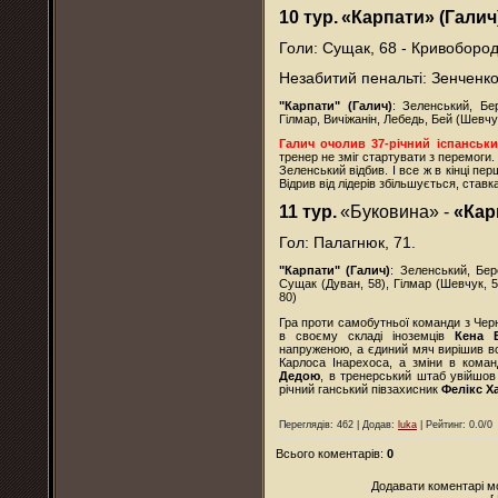
10 тур.
«Карпати» (Галич
Голи: Сущак, 68 - Кривобород
Незабитий пенальті: Зенченко
"Карпати" (Галич)
: Зеленський, Бе
Гілмар, Вичіжанін, Лебедь, Бей (Шевчу
Галич очолив 37-річний іспанськ
тренер не зміг стартувати з перемоги.
Зеленський відбив. І все ж в кінці пе
Відрив від лідерів збільшується, став
11 тур.
«Буковина» -
«Кар
Гол: Палагнюк, 71.
"Карпати" (Галич)
: Зеленський, Бер
Сущак (Дуван, 58), Гілмар (Шевчук, 58
80)
Гра проти самобутньої команди з Черн
в своєму складі іноземців
Кена 
напруженою, а єдиний мяч вирішив вс
Карлоса Інарехоса, а зміни в коман
Дедою
, в тренерський штаб увійшо
річний ганський півзахисник
Фелікс 
Переглядів
: 462 |
Додав
:
luka
|
Рейтинг
:
0.0
/
0
Всього коментарів
:
0
Додавати коментарі м