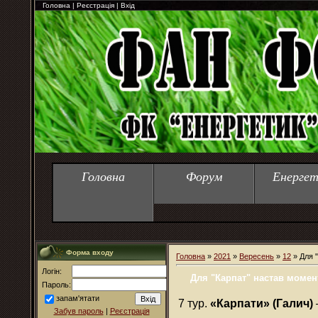
Головна
|
Реєстрація
|
Вхід
Головна
Форум
Енергет
Форма входу
Головна
»
2021
»
Вересень
»
12
» Для 
Логін:
Для "Карпат" настав момен
Пароль:
запам'ятати
7 тур.
«Карпати» (Галич)
Забув пароль
|
Реєстрація