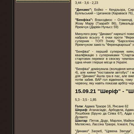
3,44 - 3,6 - 2,23
"Динамо":
Бойко – Кендзьора, Сиро
Буяльський – Циганков (Караваєв 76),
"Бенфіка":
Влаходімос – Отаменді, 
Жоау Маріу (Таарабт 86), Грімальдо
Яремчук (Дарвін Нуньєс 59)
Минулого року "Динамо" нарешті поверн
набрало всього 4 очки проти "Фере
суперник - ТОП! Знову "Барселона
Яремчуком замість "Ференцвароша" з 
"Бенфіка" - перший суперник кия
кваліфікацію з суперниками "Спарта
стартових перемог в своєму чемпіона
одна нічия і перше місце в Україні.
"Бенфіка" домінувала (володіння мяче
4), але кияни "поставили автобус" і
для "Динамо" йшла гра в пас, але вже
потім забив. ВАР гол відмінила, том
червону, яку навіть показав арбітр че
15.09.21 "Шеріф" - "Ш
5,3 - 3,5 - 1,85
Голи
: Адама Траоре 16, Янсане 62
Шериф
: Атанасіадіс, Арбодела, Адам
Яхшібоев (Бруно да Сілва 67), Аддо 
Дуланто
Шахтар
: Пятов, Додо, Марлон, Майко
Матвієнко, Лассіна Траоре, Ісмаїлі, П
"Динамо" Загреб, "Црвена Звезда",