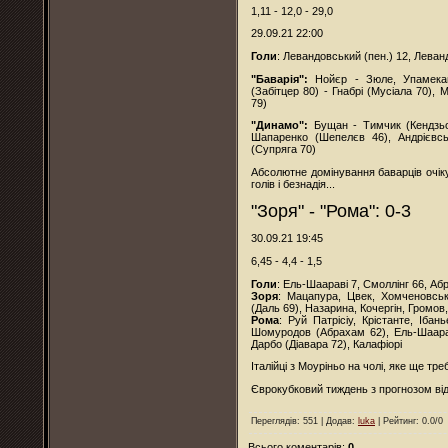
1,11 - 12,0 - 29,0
29.09.21 22:00
Голи
: Левандовський (пен.) 12, Леван
"Баварія":
Нойєр - Зюле, Упамекано
(Забітцер 80) - Гнабрі (Мусіала 70),
79)
"Динамо":
Бущан - Тимчик (Кендзьо
Шапаренко (Шепелєв 46), Андрієвс
(Супряга 70)
Абсолютне домінування баварців очіку
голів і безнадія...
"Зоря" - "Рома": 0-3
30.09.21 19:45
6,45 - 4,4 - 1,5
Голи
: Ель-Шаараві 7, Смоллінг 66, Аб
Зоря
: Мацапура, Цвек, Хомченовськ
(Даль 69), Назарина, Кочергін, Громов
Рома
: Руй Патрісіу, Крістанте, Ібан
Шомуродов (Абрахам 62), Ель-Шаарав
Дарбо (Діавара 72), Калафіорі
Італійці з Моуріньо на чолі, яке ще тре
Єврокубковий тиждень з прогнозом від 
Переглядів
: 551 |
Додав
:
luka
|
Рейтинг
:
0.0
/
0
Всього коментарів
:
0