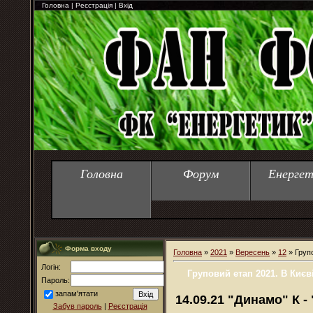
Головна
|
Реєстрація
|
Вхід
Головна
Форум
Енергет
Форма входу
Головна
»
2021
»
Вересень
»
12
» Групо
Логін:
Груповий етап 2021. В Києв
Пароль:
запам'ятати
14.09.21
"Динамо" К - 
Забув пароль
|
Реєстрація