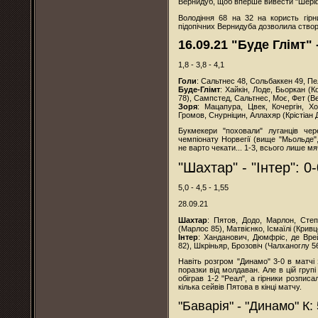
Вернидуб, щоб вперше вивести "Шеріф
Володіння 68 на 32 на користь гірн
підопічних Вернидуба дозволила створ
16.09.21 "Буде Глімт" 
1,8 - 3,8 - 4,1
Голи
: Сальтнес 48, Сольбаккен 49, Пе
Буде-Глімт
: Хайкін, Лоде, Бьоркан (
78), Сампстед, Сальтнес, Моє, Фет (В
Зоря
: Мацапура, Цвек, Кочергін, Х
Громов, Снурніцин, Аллахяр (Крістіан 
Букмекери "поховали" луганців чер
чемпіонату Норвегії (вище "Мьольде",
не варто чекати... 1-3, всього лише м
"Шахтар" - "Інтер": 0
5,0 - 4,5 - 1,55
28.09.21
Шахтар
: Пятов, Додо, Марлон, Сте
(Марлос 85), Матвієнко, Ісмаїлі (Кривц
Інтер
: Ханданович, Дюмфріс, де Врей
82), Шкріньяр, Брозовіч (Чалханоглу 56
Навіть розгром "Динамо" 3-0 в матчі
поразки від молдаван. Але в цій груп
обіграв 1-2 "Реал", а гірники розписа
кілька сейвів Пятова в кінці матчу.
"Баварія" - "Динамо" К: 