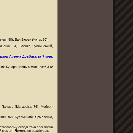
ем, 80), Ван Бюрен (Читіл, 80).
альонок, 61), Бланко, Рубчинський,
дира Артема Довбика за 7 млн.
их Кучера навіть в меншості! 3-0!
 Пальма (Матарріта, 76), Моберг-
шин, 82), Буяльський, Ярмоленко,
тартовому складі, така собі збірна
ій момент Ярмола не реалізував.