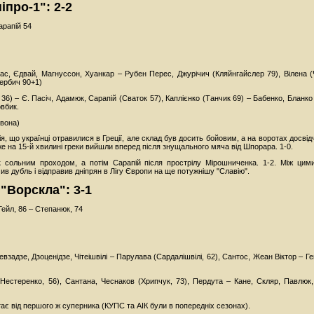
іпро-1": 2-2
арапій 54
рас, Єдвай, Магнуссон, Хуанкар – Рубен Перес, Джурічич (Кляйнгайслер 79), Вілена (Ч
Вербич 90+1)
 36) – Є. Пасіч, Адамюк, Сарапій (Сваток 57), Каплієнко (Танчик 69) – Бабенко, Бланко
овбик.
рвона)
, що українці отравилися в Греції, але склад був досить бойовим, а на воротах досві
же на 15-й хвилині греки вийшли вперед після знущального мяча від Шпорара. 1-0.
ик сольним проходом, а потім Сарапій після прострілу Мірошниченка. 1-2. Між цим
 дубль і відправив дніпрян в Лігу Європи на ще потужнішу "Славію".
- "Ворскла": 3-1
Гейл, 86 – Степанюк, 74
задзе, Дзоценідзе, Чітеішвілі – Парулава (Сардалішвілі, 62), Сантос, Жеан Віктор – Ге
(Нестеренко, 56), Сантана, Чеснаков (Хрипчук, 73), Пердута – Кане, Скляр, Павлюк,
ітає від першого ж суперника (КУПС та АІК були в попередніх сезонах).