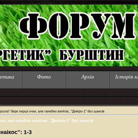
етика
Фото
Архів
Історія к
рскла" бере перші очки, але ганебно вилітає, "Дніпро-1" без шансів
ки, але ганебно вилітає, "Дніпро-1" без шансів
наікос": 1-3