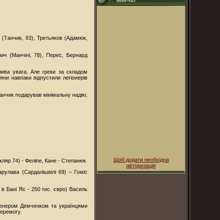
Міні-чат
о (Танчик, 83), Третьяков (Адамюк,
ич (Манчіні, 78), Перес, Бернард
лива увага. Але греки за складом
яни навпаки відпустили легіонерів
Танчик подарував мінімальну надію,
Щоб додати необхідна
кляр 74) - Феліпе, Кане - Степанюк
авторизація
арулава (Сардалішвілі 69) – Гоміс
в Бані Яс - 250 тис. євро) Василь
тренером Демченком та українцями
перемогу.