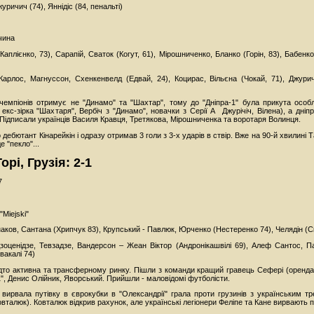
уричич (74), Яннідіс (84, пенальті)
чина
(Каплієнко, 73), Сарапій, Сваток (Когут, 61), Мірошниченко, Бланко (Горін, 83), Бабенк
 Карлос, Магнуссон, Схенкенвелд (Едвай, 24), Коцирас, Вільєна (Чокай, 71), Джурич
у чемпіонів отримує не "Динамо" та "Шахтар", тому до "Дніпра-1" була прикута особ
екс-зірка "Шахтаря", Вербіч з "Динамо", новачки з Серії А Джурічіч, Вілена), а дніпр
 Підписали українців Василя Кравця, Третякова, Мірошниченка та воротаря Волинця.
ебютант Кінарейкін і одразу отримав 3 голи з 3-х ударів в ствір. Вже на 90-й хвилині 
е "пекло"...
орі, Грузія: 2-1
7
Miejski"
снаков, Сантана (Хрипчук 83), Крупський - Павлюк, Юрченко (Нестеренко 74), Челядін (С
Дзоценідзе, Тевзадзе, Вандерсон – Жеан Віктор (Андронікашвілі 69), Алеф Сантос, П
вакалі 74)
то активна та трансферному ринку. Пішли з команди кращий гравець Сефері (оренда 
-1", Денис Олійник, Яворський. Прийшли - маловідомі футболісти.
і вирвала путівку в єврокубки в "Олександрії" грала проти грузинів з українським 
вталюк). Ковталюк відкрив рахунок, але українські легіонери Феліпе та Кане вирвають 