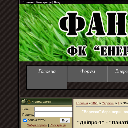
Головна
|
Реєстрація
|
Вхід
Головна
Форум
Енерг
Форма входу
Головна
»
2023
»
Серпень
»
1
» "Во
Логін:
"Ворскла" бере перші оч
Пароль:
запам'ятати
"Дніпро-1" - "Панаті
Забув пароль
|
Реєстрація