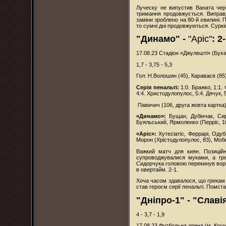
Луческу не випустив Ваната чер
тримання продовжується. Виправдо
заміни зроблено на 80-й хвилині. 
то сумні дні продовжуються. Сурк
"Динамо" -
"Аріс"
: 2
17.08.23 Стадіон «Джулешті» (Буха
1,7 - 3,75 - 5,3
Гол: Н.Волошин (45), Караваєв (85
Серія пенальті:
1:0. Бражко, 1:1. 
4:4. Христодулопулос, 5:4. Дячук, 
Павичич (106, друга жовта картка
«Динамо»:
Бущан, Дубінчак, Сир
Буяльський, Ярмоленко (Перріс, 106
«Аріс»:
Хутесіатіс, Феррарі, Оду
Морон (Хрістодулопулос, 83), Моб
Важкий матч для киян. Позиційн
супроводжувалися муками, а гр
Сидорчука головою перекинув воро
в овертайм. 2-1.
Хоча часом здавалося, що грекам н
став героєм серії пенальті. Помст
"Дніпро-1" - "Славія
4 - 3,7 - 1,9
17.08.23 Футбольна арена (м. Кош