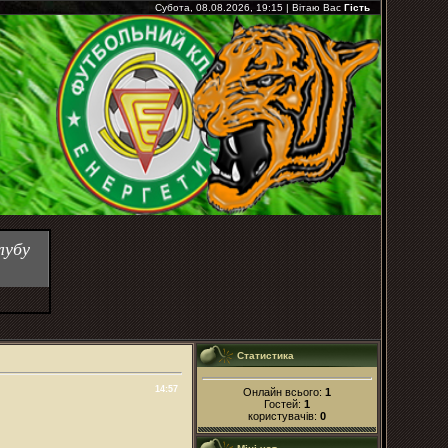
Субота, 08.08.2026, 19:15
|
Вітаю Вас
Гість
лубу
Статистика
14:57
Онлайн всього:
1
Гостей:
1
користувачів:
0