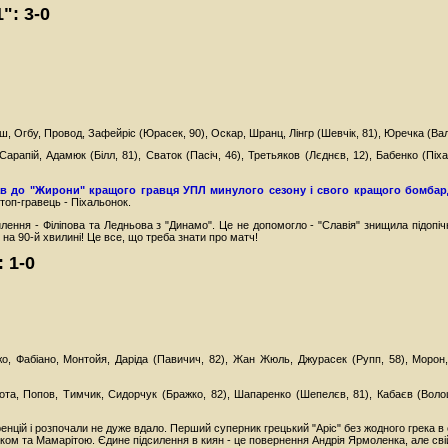
": 3-0
, Огбу, Провод, Зафейріс (Юрасек, 90), Оскар, Шранц, Лінгр (Шевчік, 81), Юречка (Валл
 Сарапій, Адамюк (Білл, 81), Сваток (Пасіч, 46), Третьяков (Лєднєв, 12), Бабенко (Піх
ав до "Жирони" кращого гравця УПЛ минулого сезону і свого кращого бомбар
топ-гравець - Піхальонок.
ення - Філіпова та Ледньова з "Динамо". Це не допомогло - "Славія" знищила підопічн
 на 90-й хвилині! Це все, що треба знати про матч!
 1-0
жо, Фабіано, Монтойя, Даріда (Павичич, 82), Жан Жюль, Джурасек (Рупп, 58), Морон,
ота, Попов, Тимчик, Сидорчук (Бражко, 82), Шапаренко (Шепелєв, 81), Кабаєв (Воло
енцій і розпочали не дуже вдало. Перший суперник грецький "Аріс" без жодного грека в с
еком та Мамарітою. Єдине підсилення в киян - це повернення Андрія Ярмоленка, але св