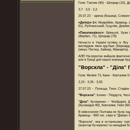
Голи: Танчик (90) - Шпорар (10), Дж
3,7 - 3,5 - 2,2
25.07.23 - арена (Кошице, Словач
«Дніпро-1»:
Кінарейкін, Кравець 
61), Рубчинський, Гуцуляк, Довбик
«Панатинаїкос»:
Бріньолі, Хуан
(Вербич, 71), Шпорар (78)
Нечасто в Україні путівку в Ліг
виглядали явно крутіше (Бернард 
(мінус Пеглоу, Хайнер, Мамаріта).
АЛЕ! На воротах вийшов фактично д
але в Греції для нашої команди буд
"Ворскла" - "Діла" Г
Голи: Феліпе 73, Кане - Ковталюк 5
2,23 - 3,35 - 3,55
27.07.23 - Польща. Тихи. Стадіон "
"Ворскла"
: Ісенко - Пердута, Че
"Діла"
: Кучеренко – Чітейшвілі, 
(Кухіанідзе 80), Ковталюк, Гейл (Мз
В міжсезоння Полтава не була над
Кравець - 800 тис. євро в "Дніпро
"Ворскла", яка в останньому тур
(воротар Кучеренко та нападник Ко