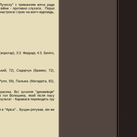
 Луческу" з триманням мяча ради
с війни - противно слухати. Перші
настроєм і грою на матч-відповідь,
воротар), 3:3. Феррарі, 4:3. Беніто,
кий, 72), Сидорчук (Бражко, 72),
упп, 59), Пальма (Матарріта, 82),
асека. Всі зусилля "динамівців"
 гол Волошина, який після пасу
зультат - Караваєв переводить гру
в "Аріса"... Бущан рятував, він же