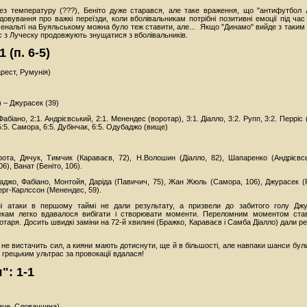
ез температуру (???), Беніто дуже старався, але таке враження, що "антифутбол
вування про важкі переїзди, коли вболівальникам потрібні позитивні емоції під ча
Пенальті на Буяльському можна було теж ставити, але... Якщо "Динамо" вийде з таким 
іс з Луческу продовжують знущатися з вболівальників.
-1 (п. 6-5)
рест, Румунія)
) – Джурасек (39)
Фабіано, 2:1. Андрієвський, 2:1. Менендес (воротар), 3:1. Діалло, 3:2. Рупп, 3:2. Перріс (
5:5. Самора, 6:5. Дубінчак, 6:5. Одубаджо (вище)
)
ота, Дячук, Тимчик (Караваєв, 72), Н.Волошин (Діалло, 82), Шапаренко (Андрієвсь
), Ванат (Беніто, 106).
баджо, Фабіано, Монтойя, Даріда (Павичич, 75), Жан Жюль (Самора, 106), Джурасек (Р
ерг-Карлссон (Менендес, 59).
і атаки в першому таймі не дали результату, а призвели до забитого голу Джур
екам легко вдавалося вибігати і створювати моменти. Переломним моментом став
таря. Досить швидкі заміни на 72-й хвилині (Бражко, Караваєв і Самба Діалло) дали ре
е вистачить сил, а кияни мають дотиснути, ще й в більшості, але навпаки шанси були 
а грецьким ультрас за провокації вдалася!
": 1-1
ице, Словаччина)