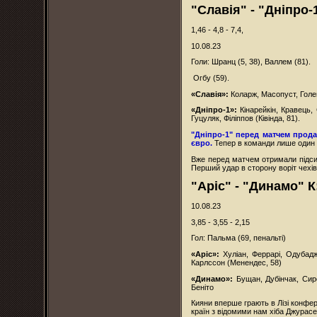
"Славія" - "Дніпро-1
1,46 - 4,8 - 7,4,
10.08.23
Голи: Шранц (5, 38), Валлем (81).
Огбу (59).
«Славія»:
Коларж, Масопуст, Голеш
«Дніпро-1»:
Кінарейкін, Кравець,
Гуцуляк, Філіппов (Ківінда, 81).
"Дніпро-1" перед матчем прод
євро.
Тепер в команди лише один 
Вже перед матчем отримали підсил
Перший удар в сторону воріт чехів
"Аріс" - "Динамо" К:
10.08.23
3,85 - 3,55 - 2,15
Гол: Пальма (69, пенальті)
«Аріс»:
Хуліан, Феррарі, Одубад
Карлссон (Менендес, 58)
«Динамо»:
Бущан, Дубінчак, Сир
Беніто
Кияни вперше грають в Лізі конфер
країн з відомими нам хіба Джурас