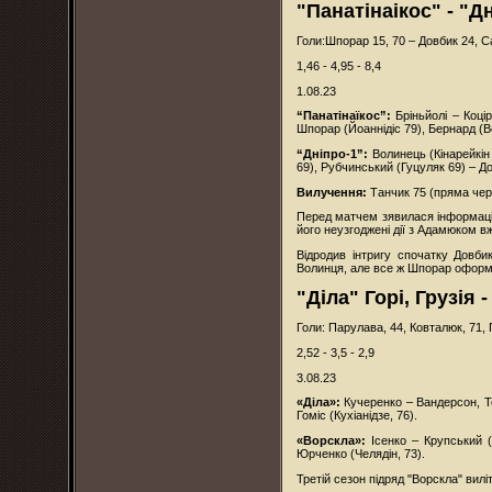
"Панатінаікос" - "Дн
Голи:Шпорар 15, 70 – Довбик 24, С
1,46 - 4,95 - 8,4
1.08.23
“Панатінаїкос”:
Бріньйолі – Коці
Шпорар (Йоаннідіс 79), Бернард (
“Дніпро-1”:
Волинець (Кінарейкін
69), Рубчинський (Гуцуляк 69) – Д
Вилучення:
Танчик 75 (пряма че
Перед матчем зявилася інформація
його неузгоджені дії з Адамюком в
Відродив інтригу спочатку Довб
Волинця, але все ж Шпорар оформив
"Діла" Горі, Грузія 
Голи: Парулава, 44, Ковталюк, 71, 
2,52 - 3,5 - 2,9
3.08.23
«Діла»:
Кучеренко – Вандерсон, Тев
Гоміс (Кухіанідзе, 76).
«Ворскла»:
Ісенко – Крупський 
Юрченко (Челядін, 73).
Третій сезон підряд "Ворскла" вил