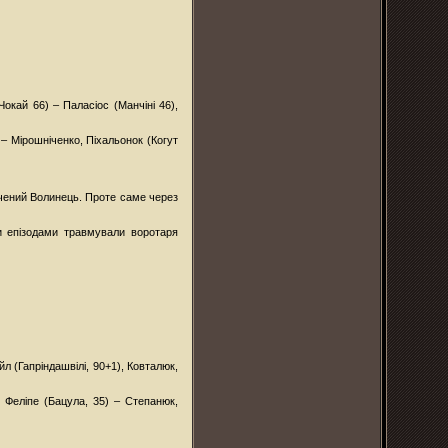
окай 66) – Паласіос (Манчіні 46),
 – Мірошніченко, Піхальонок (Когут
дчений Волинець. Проте саме через
и епізодами травмували воротаря
йл (Гапріндашвілі, 90+1), Ковталюк,
 Феліпе (Бацула, 35) – Степанюк,