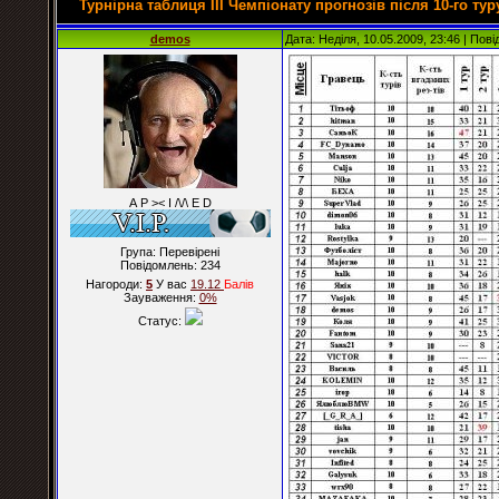
Турнірна таблиця III Чемпіонату прогнозів після 10-го тур
demos
Дата: Неділя, 10.05.2009, 23:46 | По
А Р >< I /\/\ E D
Група: Перевірені
Повідомлень:
234
Нагороди:
5
У вас
19.12
Балiв
Зауваження:
0%
Статус: