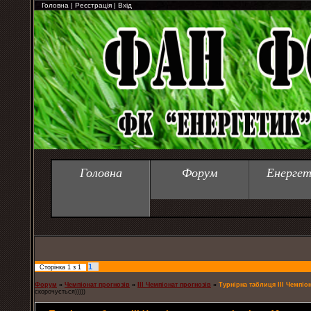
Головна
|
Реєстрація
|
Вхід
Головна
Форум
Енергет
1
Сторінка
1
з
1
Форум
»
Чемпіонат прогнозів
»
ІІІ Чемпіонат прогнозів
»
Турнірна таблиця III Чемпіон
скорочується)))))