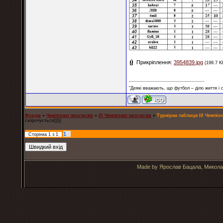
Прикріплення:
3954839.jpg
(199.7 K
"Деякі вважають, що футбол – діло життя і
Форум
»
Чемпіонат прогнозів
»
ІІІ Чемпіонат прогнозів
»
Турнірна таблиця III Чемпіон
скорочується)))))
1
Сторінка
1
з
1
Made by Ярослав Бацала, Микола 