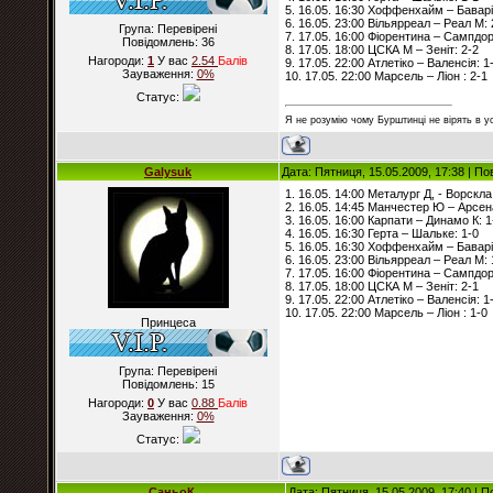
5. 16.05. 16:30 Хоффенхайм – Баварі
6. 16.05. 23:00 Вільярреал – Реал М: 
Група: Перевірені
7. 17.05. 16:00 Фіорентина – Сампдор
Повідомлень:
36
8. 17.05. 18:00 ЦСКА М – Зеніт: 2-2
Нагороди:
1
У вас
2.54
Балiв
9. 17.05. 22:00 Атлетіко – Валенсія: 1
Зауваження:
0%
10. 17.05. 22:00 Марсель – Ліон : 2-1
Статус:
Я не розумію чому Бурштинці не вірять в ус
Galysuk
Дата: Пятниця, 15.05.2009, 17:38 | П
1. 16.05. 14:00 Металург Д, - Ворскла
2. 16.05. 14:45 Манчестер Ю – Арсен
3. 16.05. 16:00 Карпати – Динамо К: 1
4. 16.05. 16:30 Герта – Шальке: 1-0
5. 16.05. 16:30 Хоффенхайм – Баварі
6. 16.05. 23:00 Вільярреал – Реал М: 
7. 17.05. 16:00 Фіорентина – Сампдор
8. 17.05. 18:00 ЦСКА М – Зеніт: 2-1
9. 17.05. 22:00 Атлетіко – Валенсія: 1
10. 17.05. 22:00 Марсель – Ліон : 1-0
Принцеса
Група: Перевірені
Повідомлень:
15
Нагороди:
0
У вас
0.88
Балiв
Зауваження:
0%
Статус:
СаньоК
Дата: Пятниця, 15.05.2009, 17:40 | 