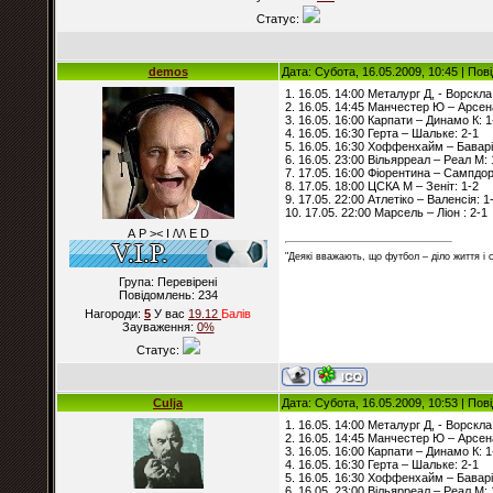
Статус:
demos
Дата: Субота, 16.05.2009, 10:45 | По
1. 16.05. 14:00 Металург Д, - Ворскла
2. 16.05. 14:45 Манчестер Ю – Арсен
3. 16.05. 16:00 Карпати – Динамо К: 1
4. 16.05. 16:30 Герта – Шальке: 2-1
5. 16.05. 16:30 Хоффенхайм – Баварі
6. 16.05. 23:00 Вільярреал – Реал М: 
7. 17.05. 16:00 Фіорентина – Сампдор
8. 17.05. 18:00 ЦСКА М – Зеніт: 1-2
9. 17.05. 22:00 Атлетіко – Валенсія: 1
10. 17.05. 22:00 Марсель – Ліон : 2-1
А Р >< I /\/\ E D
"Деякі вважають, що футбол – діло життя і
Група: Перевірені
Повідомлень:
234
Нагороди:
5
У вас
19.12
Балiв
Зауваження:
0%
Статус:
Culja
Дата: Субота, 16.05.2009, 10:53 | По
1. 16.05. 14:00 Металург Д, - Ворскла
2. 16.05. 14:45 Манчестер Ю – Арсен
3. 16.05. 16:00 Карпати – Динамо К: 1
4. 16.05. 16:30 Герта – Шальке: 2-1
5. 16.05. 16:30 Хоффенхайм – Баварі
6. 16.05. 23:00 Вільярреал – Реал М: 