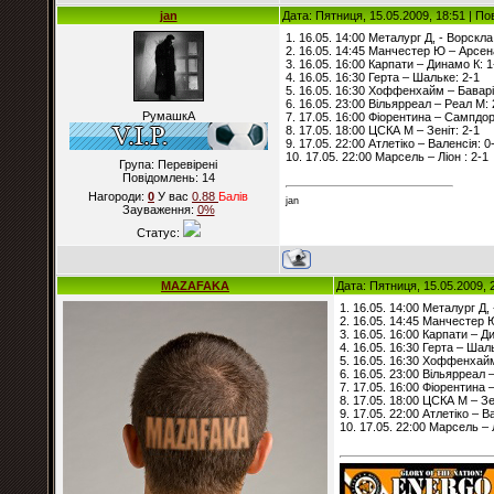
jan
Дата: Пятниця, 15.05.2009, 18:51 | П
1. 16.05. 14:00 Металург Д, - Ворскла
2. 16.05. 14:45 Манчестер Ю – Арсен
3. 16.05. 16:00 Карпати – Динамо К: 1
4. 16.05. 16:30 Герта – Шальке: 2-1
5. 16.05. 16:30 Хоффенхайм – Баварі
6. 16.05. 23:00 Вільярреал – Реал М: 
РумашкА
7. 17.05. 16:00 Фіорентина – Сампдор
8. 17.05. 18:00 ЦСКА М – Зеніт: 2-1
9. 17.05. 22:00 Атлетіко – Валенсія: 0
10. 17.05. 22:00 Марсель – Ліон : 2-1
Група: Перевірені
Повідомлень:
14
Нагороди:
0
У вас
0.88
Балiв
jan
Зауваження:
0%
Статус:
MAZAFAKA
Дата: Пятниця, 15.05.2009, 
1. 16.05. 14:00 Металург Д, 
2. 16.05. 14:45 Манчестер 
3. 16.05. 16:00 Карпати – Д
4. 16.05. 16:30 Герта – Шал
5. 16.05. 16:30 Хоффенхайм
6. 16.05. 23:00 Вільярреал 
7. 17.05. 16:00 Фіорентина 
8. 17.05. 18:00 ЦСКА М – Зе
9. 17.05. 22:00 Атлетіко – В
10. 17.05. 22:00 Марсель – Л