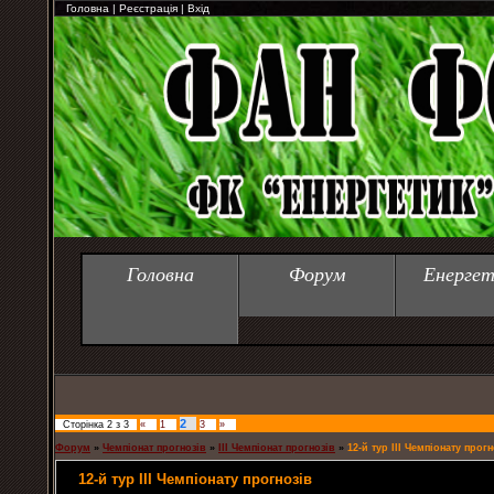
Головна
|
Реєстрація
|
Вхід
Головна
Форум
Енергет
2
Сторінка
2
з
3
«
1
3
»
Форум
»
Чемпіонат прогнозів
»
ІІІ Чемпіонат прогнозів
»
12-й тур ІІІ Чемпіонату прогн
12-й тур ІІІ Чемпіонату прогнозів