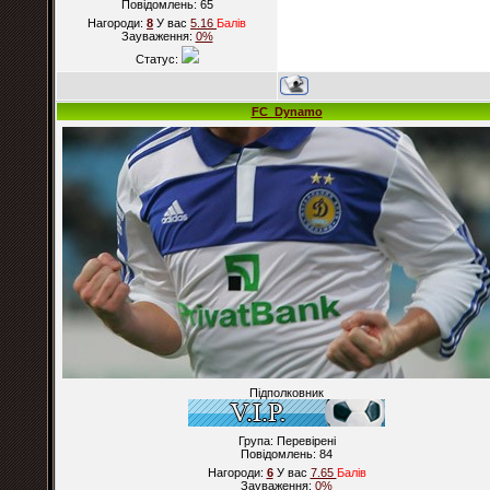
Повідомлень:
65
Нагороди:
8
У вас
5.16
Балiв
Зауваження:
0%
Статус:
FC_Dynamo
Підполковник
Група: Перевірені
Повідомлень:
84
Нагороди:
6
У вас
7.65
Балiв
Зауваження:
0%