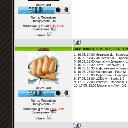
Лейтенант
Група: Перевірені
Повідомлень:
45
Нагороди:
1
У вас
3.44
Балiв
Зауваження:
0%
Статус:
vovchik
Дата: Пятниця, 15.05.2009, 18:47 | П
1. 16.05. 14:00 Металург Д, - Ворскла
2. 16.05. 14:45 Манчестер Ю – Арсен
3. 16.05. 16:00 Карпати – Динамо К: 1
4. 16.05. 16:30 Герта – Шальке: 2-1
5. 16.05. 16:30 Хоффенхайм – Баварі
6. 16.05. 23:00 Вільярреал – Реал М: 
7. 17.05. 16:00 Фіорентина – Сампдор
8. 17.05. 18:00 ЦСКА М – Зеніт: 1-2
9. 17.05. 22:00 Атлетіко – Валенсія: 1
10. 17.05. 22:00 Марсель – Ліон : 2-1
Лейтенант
Група: Перевірені
Повідомлень:
21
Нагороди:
0
У вас
1.03
Балiв
Зауваження:
0%
Статус: