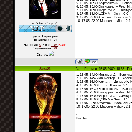
5. 16.05. 16:30 Хоффенхайм – Баварі
6. 16.05. 23:00 Вільярреал – Реал М: 
7. 17.05. 16:00 Фіорентина – Сампдор
8. 17.05. 18:00 ЦСКА М – Зеніт: 0-0
9. 17.05. 22:00 Атлетіко – Валенсія: 2
10. 17.05. 22:00 Марсель – Ліон : 2-1
ас "кібер Спорту")
Група: Перевірені
Повідомлень:
21
Нагороди:
0
У вас
1.03
Балiв
Зауваження:
0%
Статус:
Sana21
Дата: Пятниця, 15.05.2009, 18:38 | П
1. 16.05. 14:00 Металург Д, - Ворскла
2. 16.05. 14:45 Манчестер Ю – Арсен
3. 16.05. 16:00 Карпати – Динамо К: 0
4. 16.05. 16:30 Герта – Шальке: 2:1
5. 16.05. 16:30 Хоффенхайм – Баварі
6. 16.05. 23:00 Вільярреал – Реал М: 
7. 17.05. 16:00 Фіорентина – Сампдорі
8. 17.05. 18:00 ЦСКА М – Зеніт: 1:1
9. 17.05. 22:00 Атлетіко – Валенсія: 3
10. 17.05. 22:00 Марсель – Ліон : 2:1
Ник.Ник