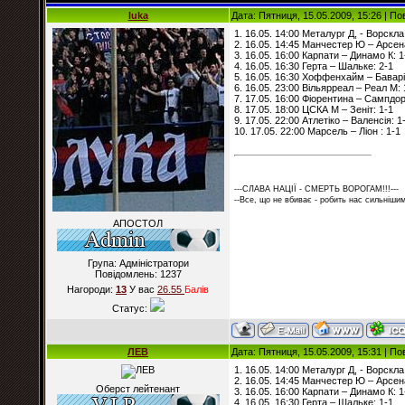
luka
Дата: Пятниця, 15.05.2009, 15:26 | П
1. 16.05. 14:00 Металург Д, - Ворскла
2. 16.05. 14:45 Манчестер Ю – Арсен
3. 16.05. 16:00 Карпати – Динамо К: 1
4. 16.05. 16:30 Герта – Шальке: 2-1
5. 16.05. 16:30 Хоффенхайм – Баварі
6. 16.05. 23:00 Вільярреал – Реал М: 
7. 17.05. 16:00 Фіорентина – Сампдор
8. 17.05. 18:00 ЦСКА М – Зеніт: 1-1
9. 17.05. 22:00 Атлетіко – Валенсія: 1
10. 17.05. 22:00 Марсель – Ліон : 1-1
---СЛАВА НАЦІЇ - СМЕРТЬ ВОРОГАМ!!!---
--Все, що не вбиває - робить нас сильнішим
АПОСТОЛ
Група: Адміністратори
Повідомлень:
1237
Нагороди:
13
У вас
26.55
Балiв
Статус:
ЛЕВ
Дата: Пятниця, 15.05.2009, 15:31 | П
1. 16.05. 14:00 Металург Д, - Ворскла
2. 16.05. 14:45 Манчестер Ю – Арсен
Оберст лейтенант
3. 16.05. 16:00 Карпати – Динамо К: 1
4. 16.05. 16:30 Герта – Шальке: 1-1