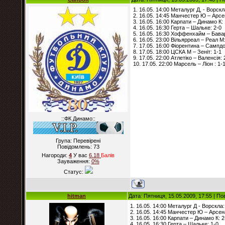
1. 16.05. 14:00 Металург Д, - Ворскл
2. 16.05. 14:45 Манчестер Ю – Арсе
3. 16.05. 16:00 Карпати – Динамо К: 
4. 16.05. 16:30 Герта – Шальке: 2-0
5. 16.05. 16:30 Хоффенхайм – Бавар
6. 16.05. 23:00 Вільярреал – Реал М:
7. 17.05. 16:00 Фіорентина – Сампдо
8. 17.05. 18:00 ЦСКА М – Зеніт: 1-1
9. 17.05. 22:00 Атлетіко – Валенсія: 
10. 17.05. 22:00 Марсель – Ліон : 1-
::ФК Динамо::
Група: Перевірені
Повідомлень:
73
Нагороди:
4
У вас
6.18
Балiв
Зауваження:
0%
Статус:
hitman
Дата: Пятниця, 15.05.2009, 17:55 | П
1. 16.05. 14:00 Металург Д - Ворскла:
2. 16.05. 14:45 Манчестер Ю – Арсен
3. 16.05. 16:00 Карпати – Динамо К: 2
4. 16.05. 16:30 Герта – Шальке: 1-0