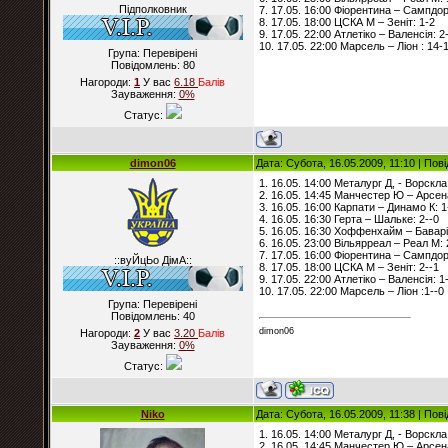
Підполковник
7. 17.05. 16:00 Фіорентина – Сампдор
8. 17.05. 18:00 ЦСКА М – Зеніт: 1-2
9. 17.05. 22:00 Атлетіко – Валенсія: 2
10. 17.05. 22:00 Марсель – Ліон : 14-
Група: Перевірені
Повідомлень:
80
Нагороди:
1
У вас
6.18
Балiв
Зауваження:
0%
Статус:
dimon06
Дата: Субота, 16.05.2009, 11:10 | По
1. 16.05. 14:00 Металург Д, - Ворскла
2. 16.05. 14:45 Манчестер Ю – Арсен
3. 16.05. 16:00 Карпати – Динамо К: 1
4. 16.05. 16:30 Герта – Шальке: 2--0
5. 16.05. 16:30 Хоффенхайм – Баварі
6. 16.05. 23:00 Вільярреал – Реал М: 
7. 17.05. 16:00 Фіорентина – Сампдор
::вуЙцЬо ДімА::
8. 17.05. 18:00 ЦСКА М – Зеніт: 2--1
9. 17.05. 22:00 Атлетіко – Валенсія: 1
10. 17.05. 22:00 Марсель – Ліон :1--0
Група: Перевірені
Повідомлень:
40
dimon06
Нагороди:
2
У вас
3.20
Балiв
Зауваження:
0%
Статус:
Niko
Дата: Субота, 16.05.2009, 11:38 | По
1. 16.05. 14:00 Металург Д, - Ворскла
2. 16.05. 14:45 Манчестер Ю – Арсен