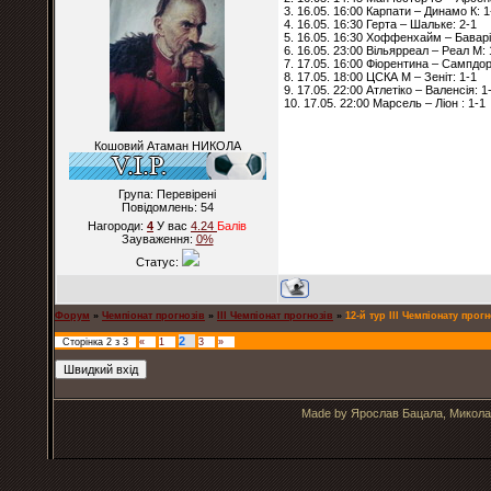
3. 16.05. 16:00 Карпати – Динамо К: 1
4. 16.05. 16:30 Герта – Шальке: 2-1
5. 16.05. 16:30 Хоффенхайм – Баварі
6. 16.05. 23:00 Вільярреал – Реал М: 
7. 17.05. 16:00 Фіорентина – Сампдор
8. 17.05. 18:00 ЦСКА М – Зеніт: 1-1
9. 17.05. 22:00 Атлетіко – Валенсія: 1
10. 17.05. 22:00 Марсель – Ліон : 1-1
Кошовий Атаман НИКОЛА
Група: Перевірені
Повідомлень:
54
Нагороди:
4
У вас
4.24
Балiв
Зауваження:
0%
Статус:
Форум
»
Чемпіонат прогнозів
»
ІІІ Чемпіонат прогнозів
»
12-й тур ІІІ Чемпіонату прогн
2
Сторінка
2
з
3
«
1
3
»
Made by Ярослав Бацала, Микола 