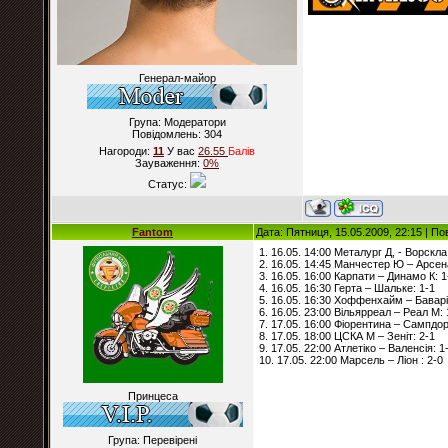
Генерал-майор
Група: Модератори
Повідомлень:
304
Нагороди:
11
У вас
26.55
Балiв
Зауваження:
0%
Статус:
Fantom
Дата: Пятниця, 15.05.2009, 22:15 | П
1. 16.05. 14:00 Металург Д, - Ворскла
2. 16.05. 14:45 Манчестер Ю – Арсен
3. 16.05. 16:00 Карпати – Динамо К: 1
4. 16.05. 16:30 Герта – Шальке: 1-1
5. 16.05. 16:30 Хоффенхайм – Баварі
6. 16.05. 23:00 Вільярреал – Реал М: 
7. 17.05. 16:00 Фіорентина – Сампдор
8. 17.05. 18:00 ЦСКА М – Зеніт: 2-1
9. 17.05. 22:00 Атлетіко – Валенсія: 1
10. 17.05. 22:00 Марсель – Ліон : 2-0
Принцеса
Група: Перевірені