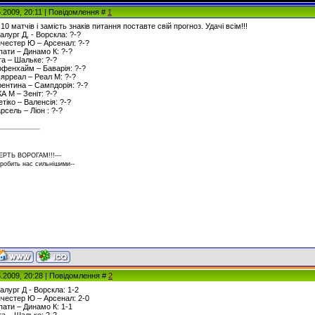
5.2009, 20:11 | Повідомлення #
1
10 матчів і замість знаків питання поставте свій прогноз. Удачі всім!!!
алург Д, - Ворскла: ?-?
анчестер Ю – Арсенал: ?-?
рпати – Динамо К: ?-?
рта – Шальке: ?-?
оффенхайм – Баварія: ?-?
льярреал – Реал М: ?-?
орентина – Сампдорія: ?-?
КА М – Зеніт: ?-?
етіко – Валенсія: ?-?
рсель – Ліон : ?-?
ЕРТЬ ВОРОГАМ!!!---
 робить нас сильнішими--
5.2009, 20:28 | Повідомлення #
2
талург Д - Ворскла: 1-2
анчестер Ю – Арсенал: 2-0
рпати – Динамо К: 1-1