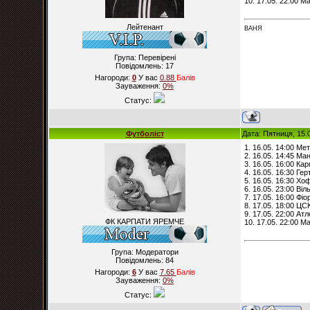
10. 17.05. 22:00 Ма
Лейтенант
ВАНЯ
Група: Перевірені
Повідомлень:
17
Нагороди:
0
У вас
0.88
Балiв
Зауваження:
0%
Статус:
Футболіст
Дата: Пятниця, 15.
1. 16.05. 14:00 Ме
2. 16.05. 14:45 М
3. 16.05. 16:00 Ка
4. 16.05. 16:30 Ге
5. 16.05. 16:30 Х
6. 16.05. 23:00 Ві
7. 17.05. 16:00 Фі
8. 17.05. 18:00 ЦС
9. 17.05. 22:00 Атл
ФК КАРПАТИ ЯРЕМЧЕ
10. 17.05. 22:00 Ма
Група: Модератори
Повідомлень:
84
Нагороди:
6
У вас
7.65
Балiв
Зауваження:
0%
Статус: