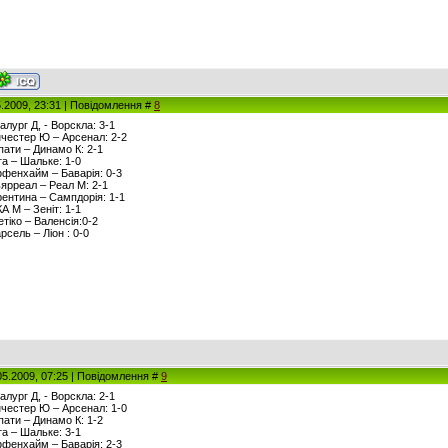
5.2009, 23:31 | Повідомлення #
8
алург Д, - Ворскла: 3-1
анчестер Ю – Арсенал: 2-2
рпати – Динамо К: 2-1
рта – Шальке: 1-0
оффенхайм – Баварія: 0-3
льярреал – Реал М: 2-1
орентина – Сампдорія: 1-1
КА М – Зеніт: 1-1
етіко – Валенсія:0-2
рсель – Ліон : 0-0
05.2009, 07:25 | Повідомлення #
9
алург Д, - Ворскла: 2-1
анчестер Ю – Арсенал: 1-0
рпати – Динамо К: 1-2
рта – Шальке: 3-1
оффенхайм – Баварія: 2-3