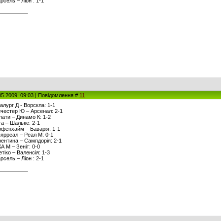
рсель – Ліон : 1-1
05.2009, 09:03 | Повідомлення #
11
талург Д - Ворскла: 1-1
анчестер Ю – Арсенал: 2-1
рпати – Динамо К: 1-2
рта – Шальке: 2-1
оффенхайм – Баварія: 1-1
льярреал – Реал М: 0-1
орентина – Сампдорія: 2-1
КА М – Зеніт: 0-0
етіко – Валенсія: 1-3
рсель – Ліон : 2-1