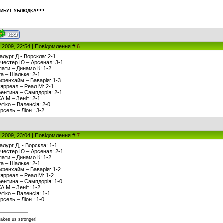
ИБУT УБЛЮДКА!!!!!
5.2009, 22:54 | Повідомлення #
6
талург Д - Ворскла: 2-1
анчестер Ю – Арсенал: 3-1
рпати – Динамо К: 1-2
рта – Шальке: 2-1
оффенхайм – Баварія: 1-3
льярреал – Реал М: 2-1
орентина – Сампдорія: 2-1
КА М – Зеніт: 2-1
етіко – Валенсія: 2-0
рсель – Ліон : 3-2
5.2009, 23:04 | Повідомлення #
7
алург Д, - Ворскла: 1-1
анчестер Ю – Арсенал: 2-1
рпати – Динамо К: 1-2
рта – Шальке: 2-1
оффенхайм – Баварія: 1-2
льярреал – Реал М: 1-2
орентина – Сампдорія: 1-0
КА М – Зеніт: 1-2
етіко – Валенсія: 1-1
рсель – Ліон : 1-0
makes us stronger!