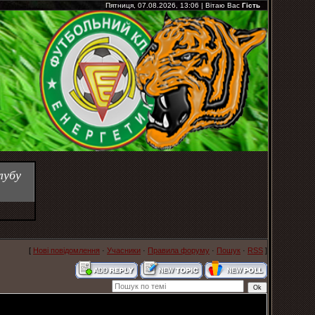
Пятниця, 07.08.2026, 13:06
|
Вітаю Вас
Гість
лубу
[
Нові повідомлення
·
Учасники
·
Правила форуму
·
Пошук
·
RSS
]