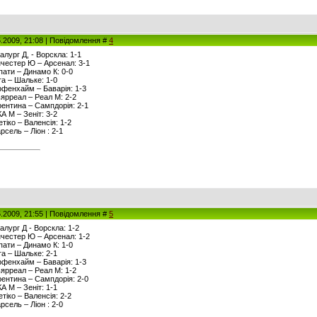
5.2009, 21:08 | Повідомлення #
4
алург Д, - Ворскла: 1-1
анчестер Ю – Арсенал: 3-1
рпати – Динамо К: 0-0
рта – Шальке: 1-0
оффенхайм – Баварія: 1-3
льярреал – Реал М: 2-2
орентина – Сампдорія: 2-1
КА М – Зеніт: 3-2
етіко – Валенсія: 1-2
рсель – Ліон : 2-1
5.2009, 21:55 | Повідомлення #
5
талург Д - Ворскла: 1-2
анчестер Ю – Арсенал: 1-2
рпати – Динамо К: 1-0
рта – Шальке: 2-1
оффенхайм – Баварія: 1-3
льярреал – Реал М: 1-2
орентина – Сампдорія: 2-0
КА М – Зеніт: 1-1
етіко – Валенсія: 2-2
рсель – Ліон : 2-0