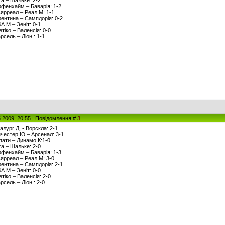
рта – Шальке: 2-2
оффенхайм – Баварія: 1-2
льярреал – Реал М: 1-1
орентина – Сампдорія: 0-2
КА М – Зеніт: 0-1
етіко – Валенсія: 0-0
рсель – Ліон : 1-1
5.2009, 20:55 | Повідомлення #
3
алург Д, - Ворскла: 2-1
анчестер Ю – Арсенал: 3-1
рпати – Динамо К:1-0
рта – Шальке: 2-0
оффенхайм – Баварія: 1-3
льярреал – Реал М: 3-0
орентина – Сампдорія: 2-1
КА М – Зеніт: 0-0
етіко – Валенсія: 2-0
рсель – Ліон : 2-0