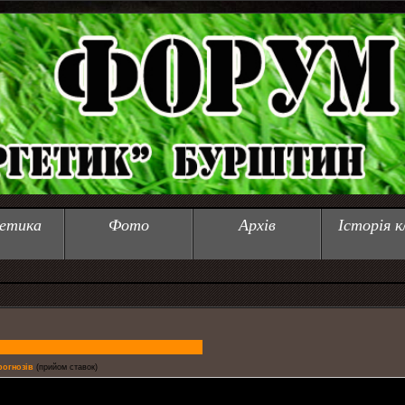
етика
Фото
Архів
Історія к
прогнозів
(прийом ставок)