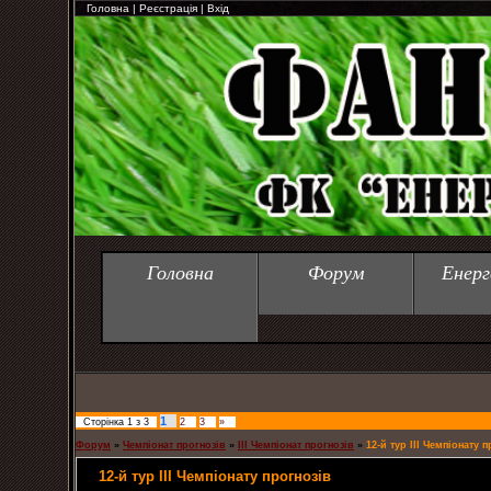
Головна
|
Реєстрація
|
Вхід
Головна
Форум
Енерг
1
Сторінка
1
з
3
2
3
»
Форум
»
Чемпіонат прогнозів
»
ІІІ Чемпіонат прогнозів
»
12-й тур ІІІ Чемпіонату 
12-й тур ІІІ Чемпіонату прогнозів