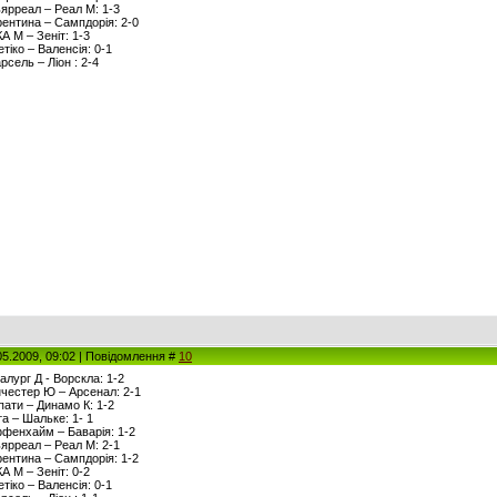
льярреал – Реал М: 1-3
орентина – Сампдорія: 2-0
КА М – Зеніт: 1-3
етіко – Валенсія: 0-1
рсель – Ліон : 2-4
05.2009, 09:02 | Повідомлення #
10
талург Д - Ворскла: 1-2
анчестер Ю – Арсенал: 2-1
рпати – Динамо К: 1-2
та – Шальке: 1- 1
оффенхайм – Баварія: 1-2
льярреал – Реал М: 2-1
орентина – Сампдорія: 1-2
КА М – Зеніт: 0-2
етіко – Валенсія: 0-1