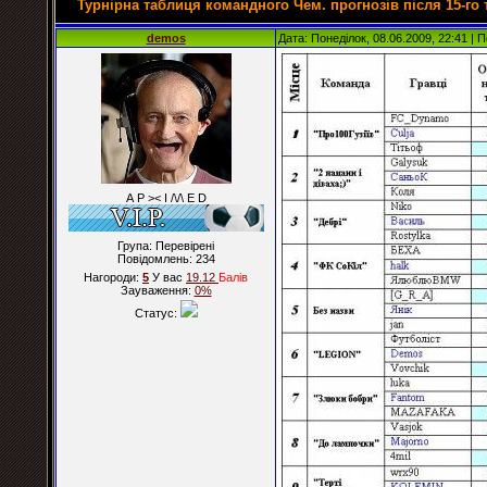
Турнірна таблиця командного Чем. прогнозів після 15-го 
demos
Дата: Понеділок, 08.06.2009, 22:41 |
А Р >< I /\/\ E D
Група: Перевірені
Повідомлень:
234
Нагороди:
5
У вас
19.12
Балiв
Зауваження:
0%
Статус: