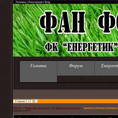
Головна
|
Реєстрація
|
Вхід
Головна
Форум
Енергет
1
Сторінка
1
з
1
Форум
»
Чемпіонат прогнозів
»
ІІІ Чемпіонат прогнозів
»
Турнірна таблиця командного
порвали всіх!!!)