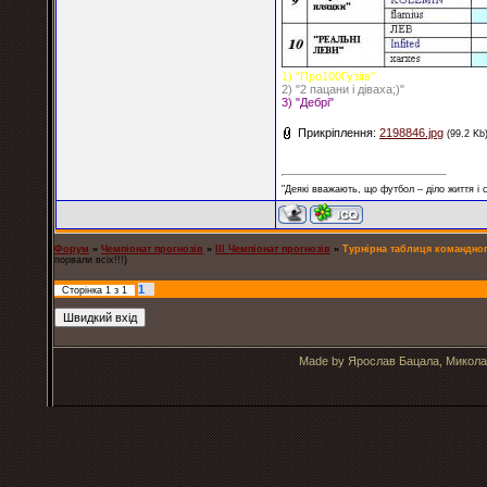
1) "Про100Гузіїв"
2) "2 пацани і діваха;)"
3) "Дебрі"
Прикріплення:
2198846.jpg
(99.2 Kb
"Деякі вважають, що футбол – діло життя і
Форум
»
Чемпіонат прогнозів
»
ІІІ Чемпіонат прогнозів
»
Турнірна таблиця командного
порвали всіх!!!)
1
Сторінка
1
з
1
Made by Ярослав Бацала, Микола 