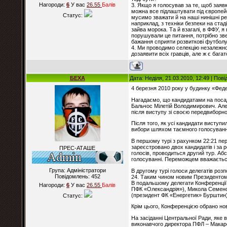
Нагороди:
6
У вас
26.55
Балiв
3. Якщо я голосував за те, щоб заяв
можна все підлаштувати під європейс
Статус:
мусимо зважати й на наші нинішні реа
наприклад, з техніки безпеки на стад
зайва морока. Та й взагалі, в ФФУ, 
порушували це питання, потрібно зв
бажання сприяти розвиткові футболу 
4. Ми проводимо селекцію незалежно 
дозаявити всіх гравців, але ж є бага
БЕХА
Дата: Неділя, 21.03.2010, 12:49 | По
4 березня 2010 року у будинку «Феде
Нагадаємо, що кандидатами на поса
Бальчос Мілетій Володимирович. Але 
після виступу зі своєю передвиборн
Після того, як усі кандидати висту
вибори шляхом таємного голосуванн
В першому турі з рахунком 22:21 пер
зареєстровано двох кандидатів і за 
ПРЕС-АТАШЕ
голосів, проводиться другий тур. А
голосуванні. Переможцем вважається 
Група: Адміністратори
В другому турі голоси делегатів роз
Повідомлень:
452
24. Таким чином новим Президентом 
В подальшому делегати Конференції 
Нагороди:
6
У вас
26.55
Балiв
ПФК «Олександрія»), Микола Семено
(президент ФК «Енергетик» Бурштин)
Статус:
Крім цього, Конференцією обрано но
На засіданні Центральної Ради, яке 
виконавчого директора ПФЛ – Макар