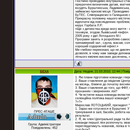
Постійно проводимо внутрішньо-станц
приурочені визначним датам, матчеві
входять Бурштинська, Ладижинська, 
займаємо призові місця. Проводимо 
БуТЕС. Співпрацюємо із Галицькою
Прекрасну половину нашого містечка 
відпочити від повсякденних проблем,
керує Горбата Л.Р.:
«Ще з дитинства кредо мого життя - 
технікум, згодом Львівський «інфіз»
2005 року з ідеї Лотоцького М.І.
Програми занять я розробляю самост
тренажерний зал , сауна, масаж, сол
хороший оздоровчий ефект.»
Ми глибоко переконані, що не дивляч
дозвілля, в чому нам завжди допома
літнього ювілею високих досягнень, 
БЕХА
Дата: Неділя, 21.03.2010, 12:44 | По
1. Які плани підготовки команди і п
2. Ваше ставлення до ініціатив Цен
на місяць, ближче до початку веснян
3. Ваше ставлення до того, що ФФУ, 
проханнях і зверненнях лізі?
4. Чи встигне ваша команда вкластис
селекційна політика вашої команди?
?>?>
Мирослав ЛОТОЦЬКИЙ, президент "Е
1. Зараз ми готуємося в Бурштині. У
ПРЕС-АТАШЕ
тренування в залі, басейн, робота н
результат.
2. Я, як член Центральної ради та А
команди першої ліги розпочнуть змаг
Група: Адміністратори
переглядатимуть новачків, логіка в т
Повідомлень:
452
тоді бути?