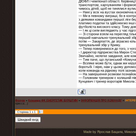
ДЮФЛ і чемпіонаті області. Керівниц
транспортом, харчуванням і формою.
чимось дітей, щоб не тинялися вули
— Нині у всіх на вустах економічна 
— Ми в певному виграші, бо в контра
з деякими командами першої ліги бюд
платимо податки та здійснюємо інші 
футболіста високого класу. Тому дов
— І як ці сили виглядають у час підг
— Зі сторони взяли на перегляд тіль
перший навчально-тренувальний збір
потім — Закарпаття, де зіграємо кі
тренувальний збір у Криму.
— Тепер повернемося до того, з чог
- І директор підприємства Мирон Сте
Звичайно, нелегке завдання, але ко
— Тим паче, що луганський «Комуналь
— Всіляке може бути, однак ми кер
боротьбі. І вірю, нам у цьому допомо
коли команда на рідному полі зазнав
— На завершення розмови познайомт
— Головним тренером є колишній пі
Кунцевич і тренер воротарів Микола
Форум
»
Команда ФК ЕНЕРГЕТИК БУРШТИН
»
ІНФОРМАЦІЯ ПРО КОМАНДУ
»
ІНТЕРВ
пресса...)
1
Сторінка
1
з
1
Made by Ярослав Бацала, Микола 