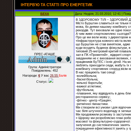
ІНТЕРВ'Ю ТА СТАТТІ ПРО ЕНЕРГЕТИК
БЕХА
Дата: Неділя, 21.03.2010, 12:41 | По
В ЗДОРОВОМУ ТІЛІ – ЗДОРОВИЙ Д
Місто Бурштин славиться не тільки 
мова, бо днями нашому комбінату спо
рекордів. Тут виховали не одне поко
А чим живе спорткомплекс сьогодні?
Про це ми вели мову з директором 
«Інфраструктура кожного міста включа
що Бурштин не став винятком, адже
куди входять будинок фізкультури, в
типовий 25-метровий критий плавальн
ПРЕС-АТАШЕ
зал в ПК «Прометей» , відкриті спо
завданням не є виховання великих, 
працівників БуТЕС і їхніх дітей. На
люблять приходити сюди, мабуть їх п
Група: Адміністратори
комбінату спортивних споруд вісім к
Повідомлень:
452
В нас працюють такі секції:
Нагороди:
6
У вас
26.55
Балiв
-волейбольна;
-баскетбольна;
Статус:
-вільної боротьби;
-важкої атлетики;
-футбольна;
-плавання, яку відвідують в день близ
ресторанногоо сервісу;
-фітнес- центр «Грація»;
-ритмічної гімнастики.
Ми створили всі умови і для відпочи
час біля штучного водопаду в затиш
Ми продовжили розмову із заступник
« Щороку ми розробляємо план робот
масової та фізкультурно-оздоровчої
залучення до систематичних занять ф
покращення ефективності занять у гр