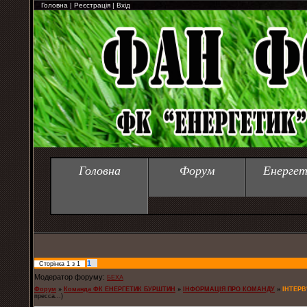
Головна
|
Реєстрація
|
Вхід
Головна
Форум
Енергет
1
Сторінка
1
з
1
Модератор форуму:
БЕХА
Форум
»
Команда ФК ЕНЕРГЕТИК БУРШТИН
»
ІНФОРМАЦІЯ ПРО КОМАНДУ
»
ІНТЕРВ
пресса...)