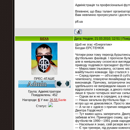
Адміністрація та професіональні фу
Впевнені, що Ваш талант організатор
Вам невпинно прогресувати і досягти
pfl.ua
БЕХА
Дата: Неділя, 21.03.2010, 12:51 | По
Щоб не згас «Енергетик»
Богдан ЕРСТЕНЮК
Чотири роки тому перехід бурштинськ
футбольних фахівців. І прогнози бул
але в нинішньому сезоні все вигляда
приводу поділився президент футбо
— Мирославе Ільковичу, останнє місц
майбутнього команди. Що сталося з
— Серед причин — об’єктивні й суб’є
ПРЕС-АТАШЕ
чемпіонату, плануючи якнайкраще ви
виконавців. Причому, затрачуючи знач
здебільшого не виправдали наших спо
відрахувати з команди, а декого поп
Група: Адміністратори
лише в трьох-чотирьох матчах сильні
Повідомлень:
452
— Однак ви ж не в середині, а в кінці 
— Наша загальна футбольна біда — це 
Нагороди:
6
У вас
26.55
Балiв
ні про що не домовлявся. Просто звик
Статус:
— А чи не є однією з причин невдали
Дмитра Гордієнка?
— Тут важко щось заперечити. Дмитро
забивав м’ячі. Принагідно скажу, що
футболістів 1990—1991 років народже
— Наскільки я знаю, свій резерв ви го
— Є три тренери, під руками кожного