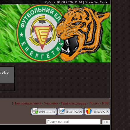
Субота, 08.08.2026, 11:44
|
Вітаю Вас
Гість
лубу
[
Нові повідомлення
·
Учасники
·
Правила форуму
·
Пошук
·
RSS
]