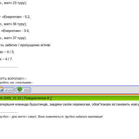
., матч 23 туру);
- «Енергетик» - 5:2,
., матч 36 туру);
 «Енергетик» - 3:4,
., матч 37 туру).
сть забитих / пропущених м’ячів:
х – 4 / 3;
 – 4 / 7.
ЕРТЬ ВОРОГАМ!!!---
 робить нас сильнішими--
04.2009, 21:15 | Повідомлення #
2
еперішня команда бурштинців, завдяки своїм перемогам, обов"язково встановить нові р
футбол – діло життя і смерті. Вони помиляються: футбол набагато важливіше!