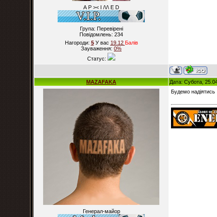
А Р >< I /\/\ E D
Група: Перевірені
Повідомлень:
234
Нагороди:
5
У вас
19.12
Балiв
Зауваження:
0%
Статус:
MAZAFAKA
Дата: Субота, 25.0
Будемо надіятись
Генерал-майор