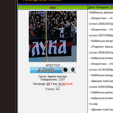
luka
Дата: Понеділок, 2
Найбільша домашня
- «Енергетик» - «С
(сезон 2006/2007рр
- «Енергетик» - «Ге
(сезон 2007/2008рр
- Найбільша виїздн
- «Поділля» Хмельн
(сезон 2006/2007рр
- Найрезультативні
- «Енергетик» - «
АПОСТОЛ
(сезон 20 05/2006р
- Найбільша виїздн
Група: Адміністратори
Повідомлень:
1237
- «Динамо-ІгроСер
Нагороди:
13
У вас
26.55
Балiв
(сезон 2005/2006рр
Статус:
- Найбільша домаш
- Найрезультативн
8 голів:
- «Динамо-ІгроСер