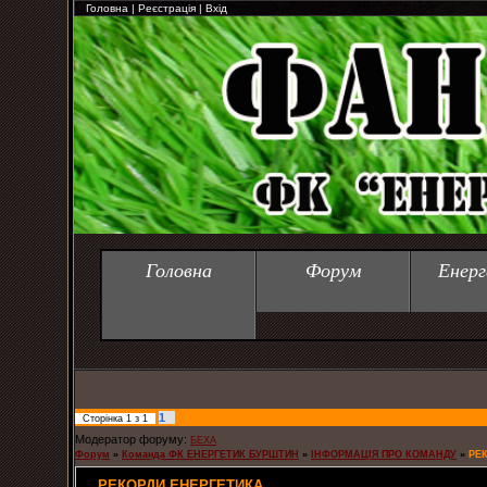
Головна
|
Реєстрація
|
Вхід
Головна
Форум
Енерг
1
Сторінка
1
з
1
Модератор форуму:
БЕХА
Форум
»
Команда ФК ЕНЕРГЕТИК БУРШТИН
»
ІНФОРМАЦІЯ ПРО КОМАНДУ
»
РЕ
РЕКОРДИ ЕНЕРГЕТИКА