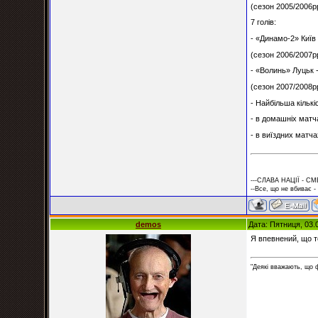
(сезон 2005/2006рр
7 голів:
- «Динамо-2» Київ 
(сезон 2006/2007рр
- «Волинь» Луцьк -
(сезон 2007/2008рр
- Найбільша кількі
- в домашніх матча
- в виїздних матчах
---СЛАВА НАЦІЇ - СМ
--Все, що не вбиває -
demos
Дата: Пятниця, 03.
Я впевнений, що т
"Деякі вважають, що 