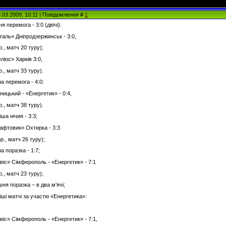
3.03.2009, 10:11 | Повідомлення #
1
 перемога - 3:0 (двічі):
таль» Дніпродзержинськ - 3:0,
., матч 20 туру);
ліос» Харків 3:0,
., матч 33 туру).
а перемога - 4:0:
ицький - «Енергетик» - 0:4,
., матч 38 туру).
ша нічия - 3:3;
Нафтовик» Охтирка - 3:3
р., матч 26 туру);
а поразка - 1:7;
віс» Сімферополь - «Енергетик» - 7:1
., матч 23 туру);
ня поразка – в два м’ячі;
іші матчі за участю «Енергетика»:
віс» Сімферополь - «Енергетик» - 7:1,