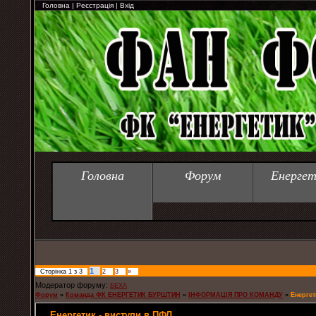
Головна
|
Реєстрація
|
Вхід
Головна
Форум
Енергет
1
Сторінка
1
з
3
2
3
»
Модератор форуму:
БЕХА
Форум
»
Команда ФК ЕНЕРГЕТИК БУРШТИН
»
ІНФОРМАЦІЯ ПРО КОМАНДУ
»
Енергет
Енергетик - виступи в ПФЛ