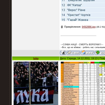
Прикріплення:
9492886.jpg
(46.2 Kb
---СЛАВА НАЦІЇ - СМЕРТЬ ВОРОГАМ!!!---
--Все, що не вбиває - робить нас сильнішим
luka
Дата: Середа, 14.12.2011, 19:13 | По