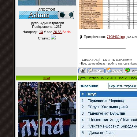
АПОСТОЛ
Група: Адміністратори
Повідомлень:
1237
Нагороди:
13
У вас
26.55
Балiв
Прикріплення:
7108432.jpg
(245.4 K
Статус:
---СЛАВА НАЦІЇ - СМЕРТЬ ВОРОГАМ!!!---
--Все, що не вбиває - робить нас сильнішим
luka
Дата: Четвер, 15.12.2011, 15:12 | По