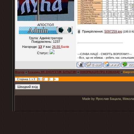
АПОСТОЛ
Прикріплення:
5097259.jpg
(199.8 K
Група: Адміністратори
Повідомлень:
1237
Нагороди:
13
У вас
26.55
Балiв
Статус:
---СЛАВА НАЦІЇ - СМЕРТЬ ВОРОГАМ!!!---
--Все, що не вбиває - робить нас сильнішим
Форум
»
Команда ФК ЕНЕРГЕТИК БУРШТИН
»
ІНФОРМАЦІЯ ПРО КОМАНДУ
»
Енергет
1
Сторінка
1
з
3
2
3
»
Made by Ярослав Бацала, Микола 