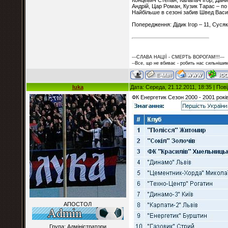
Концевич Степан, Калапач Ігор, Дани
Андрій, Цар Роман, Кузик Тарас – по 
Найбільше в сезоні забив Швед Васил
Попередження: Дідик Ігор – 11, Суся
---СЛАВА НАЦІЇ - СМЕРТЬ ВОРОГАМ!!!---
--Все, що не вбиває - робить нас сильнішим
luka
Дата: Середа, 21.12.2011, 18:35 | По
ФК Енергетик Сезон 2000 - 2001 років
АПОСТОЛ
Група: Адміністратори