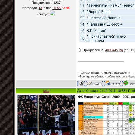
Повідомлень:
1237
Нагороди:
13
У вас
26.55
Балiв
Статус:
Прикріплення:
4000445.jpg
(47.6 Kb
---СЛАВА НАЦІЇ - СМЕРТЬ ВОРОГАМ!!!---
--Все, що не вбиває - робить нас сильнішим
luka
Дата: Середа, 21.12.2011, 18:35 | По
ФК Енергетик Сезон 2000 - 2001 ро