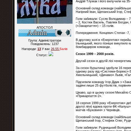
Андрій Тлумак і його вилучили на 35
Основний склад команди (найбільше 
Нагірний Іван, Щепанський Ігор, Ст
Голи забивали: Сусяк Володимир – 7 
– 2, Костюк Василь, Павлюк Богдан,
(«Закарпаття») – 15 голів.
АПОСТОЛ
Попередження: Концевич Степан -7,
В другому колі в «Енергетик» перей
Група: Адміністратори
Ільницький, якого пізніше викупило
Повідомлень:
1237
бомбардиром команди.
Нагороди:
13
У вас
26.55
Балiв
Сезон 1999 – 2000 років.
Статус:
Другий сезон в другій лізі «енергет
За сезон бурштинці здобули 16 перем
одному разу від «Системи-Борекс» 
Хмельницький, «Динамо» Львів, «Гал
Підсилили команду Ігор Дідик з «Зак
задіяні лише 25 футболістів, порівня
Цікаво, що в цьому сезоні Михайло 
«Прикарпаття-2».
18 серпня 1999 року «Енергетик» деб
другої ліги) вдома проти ФК «Калуш»
матчів «Буковині» з Чернівців.
Основний склад команди (найбільше 
Щепанський Ігор, Стефюк Олег, Рудн
Голи забивали: Рудницький Володими