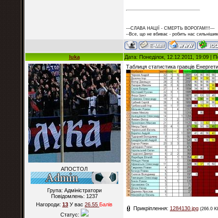
---СЛАВА НАЦІЇ - СМЕРТЬ ВОРОГАМ!!!---
--Все, що не вбиває - робить нас сильнішим
luka
Дата: Понеділок, 12.12.2011, 19:09 |
Таблиця статистика гравців Енергети
АПОСТОЛ
Група: Адміністратори
Повідомлень:
1237
Нагороди:
13
У вас
26.55
Балiв
Прикріплення:
1284130.jpg
(266.0 K
Статус: