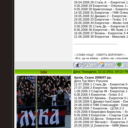
29.04.2008 28 Сталь А. – Енергетик 1
4.05.2008 29 Енергетик – Оболонь 1-
9.05.2008 30 Кримтеплиця – Енергети
14.05.2008 31 Енергетик – ПФК Олекс
19.05.2008 32 Динамо-2 – Енергетик 
24.05.2008 33 Енергетик – Геліос 3-0
29.05.2008 34 Енергетик – Фенікс-Ілл
3.06.2008 35 Сталь Дн. – Енергетик 0
8.06.2008 36 Енергетик – ФК Львів 1-
16.06.2008 37 Волинь - Енергетик 3-4
21.06.2008 38 Енергетик - Миколаїв 1
---СЛАВА НАЦІЇ - СМЕРТЬ ВОРОГАМ!!!---
--Все, що не вбиває - робить нас сильнішим
luka
Дата: Понеділок, 12.12.2011, 18:12 |
Архів. Сезон 2006/07 рр.
Дата Тур Матч Рахунок
21.07.2006 1 Сталь Дн. - Енергетик 0
27.07.2006 2 Енергетик - Кримтеплиц
1.08.2006 3 Спартак ІФ - Енергетик 1
6.08.2006 4 Енергетик - Геліос 0-2
11.08.2006 КУ Кремінь - Енергетик 0-
18.08.2006 5 Динамо-ІгроСервіс - Ен
24.08.2006 6 ПФК Олександрія - Енер
30.08.2006 7 Енергетик - ЦСКА 2-2
4.09.2006 8 Борисфен Бориспіль – Ен
9.09.2006 9 Енергетик – Спартак Сум
16.09.2006 10 Десна - Енергетик 1-4
20.09.2006 КУ Металіст - Енергетик 2
26.09.2006 11 Енергетик – МФК Микол