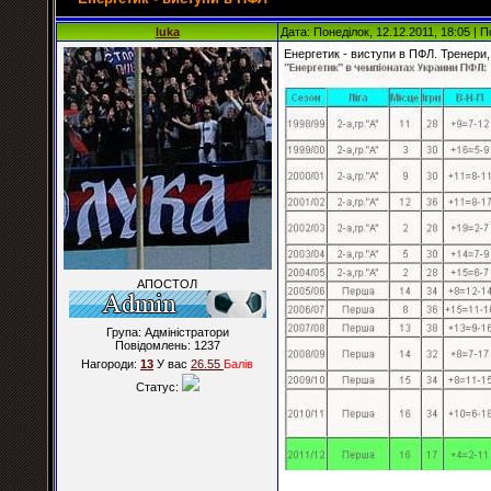
luka
Дата: Понеділок, 12.12.2011, 18:05 |
Енергетик - виступи в ПФЛ. Тренери
АПОСТОЛ
Група: Адміністратори
Повідомлень:
1237
Нагороди:
13
У вас
26.55
Балiв
Статус: