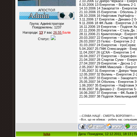
2.10.2006 12 Дніпро Черкаси – Енерг
8.10.2006 13 Енергетик – Волинь 2-1
14.10.2006 14 Закарпаття - Енергетик
АПОСТОЛ
21.10.2006 15 Енергетик - Оболонь 2
28.10.2006 16 Нафтовик УкрНафта - 
3.11.2006 17 Енергетик – Динамо-2 0
9.11.2006 18 ФК Львів - Енергетик 2-3
Група: Адміністратори
16.11.2006 19 Енергетик – Поділля Х
Повідомлень:
1237
22.11.2006 20 Енергетик – Сталь Дн. 
Нагороди:
13
У вас
26.55
Балiв
28.11.2006 21 Кримтеплиця - Енергет
20.03.2007 22 Енергетик – Спартак ІФ
Статус:
26.03.2007 23 Геліос - Енергетик 2-2
31.03.2007 24 Енергетик - ІгроСервіс
5.04.2007 25 ПФК Олександрія - Енер
11.04.2007 26 ЦСКА – Енергетик 1-4
16.04.2007 27 Енергетик – Борисфен 
21.04.2007 28 Спартак Суми – Енерг
27.04.2007 29 Енергетик – Десна 1-2
2.05.2007 30 МФК Миколаїв – Енергет
7.05.2007 31 Енергетик – Дніпро Чер
12.05.2007 32 Волинь – Енергетик 2-
17.05.2007 33 Енергетик – Закарпатт
25.05.2007 34 Оболонь - Енергетик 3
1.06.2007 35 Енергетик – Нафтовик 
8.06.2007 36 Динамо-2 - Енергетик 5
16.06.2007 37 Енергетик – ФК Львів 0
21.06.2007 38 Поділля Хмельницький 
---СЛАВА НАЦІЇ - СМЕРТЬ ВОРОГАМ!!!---
--Все, що не вбиває - робить нас сильнішим
luka
Дата: Понеділок, 12.12.2011, 18:13 |