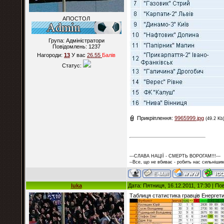
АПОСТОЛ
Група: Адміністратори
Повідомлень:
1237
Нагороди:
13
У вас
26.55
Балiв
Статус:
Прикріплення:
9965999.jpg
(49.2 Kb
---СЛАВА НАЦІЇ - СМЕРТЬ ВОРОГАМ!!!---
--Все, що не вбиває - робить нас сильнішим
luka
Дата: Пятниця, 16.12.2011, 17:30 | П
Таблиця статистика гравців Енергети