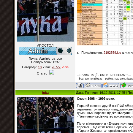
АПОСТОЛ
Прикріплення:
2192559.jpg
(174.6 K
Група: Адміністратори
Повідомлень:
1237
Нагороди:
13
У вас
26.55
Балiв
Статус:
---СЛАВА НАЦІЇ - СМЕРТЬ ВОРОГАМ!!!---
--Все, що не вбиває - робить нас сильнішим
luka
Дата: Пятниця, 16.12.2011, 17:45 | П
Сезон 1998 – 1999 роки.
Перший сезон в другій лізі ПФЛ «Ене
отримала три перемоги від долинськ
домашньої поразки від ФК «Калуш» 2-
«Галичини» керівництво призначило 
Після міжсезоння в «Енергетик» пере
перемог – від «Системи-Борекс» Боро
«Гарая» Жовкви та чортківського «Кр