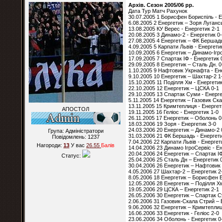
Архів. Сезон 2005/06 рр.
Дата Тур Матч Рахунок
30.07.2005 1 Борисфен Бориспіль - Е
6.08.2005 2 Енергетик – Зоря Луганс
13.08.2005 КУ Верес - Енергетик 2-1
20.08.2005 3 Динамо-2 - Енергетик 0
27.08.2005 4 Енергетик – ФК Бершад
4.09.2005 5 Карпати Львів - Енергети
10.09.2005 6 Енергетик – Динамо-Ігр
17.09.2005 7 Спартак ІФ - Енергетик 
29.09.2005 8 Енергетик – Сталь Дн. 0
1.10.2005 9 Нафтовик Укрнафта - Ен
9.10.2005 10 Енергетик – Шахтар-2 1
15.10.2005 11 Поділля Хм - Енергетик
22.10.2005 12 Енергетик – ЦСКА 0-1
29.10.2005 13 Спартак Суми - Енерге
5.11.2005 14 Енергетик – Газовик Ск
13.11.2005 15 Кримтеплиця - Енергет
АПОСТОЛ
19.11.2005 16 Геліос - Енергетик 1-0
26.11.2005 17 Енергетик – Оболонь 0
18.03.2006 19 Зоря - Енергетик 3-0
24.03.2006 20 Енергетик – Динамо-2 
Група: Адміністратори
31.03.2006 21 ФК Бершадь - Енергети
Повідомлень:
1237
7.04.2006 22 Карпати Львів - Енергет
Нагороди:
13
У вас
26.55
Балiв
14.04.2006 23 Динамо ІгроСервіс - Е
20.04.2006 24 Енергетик – Спартак ІФ
Статус:
25.04.2006 25 Сталь Дн – Енергетик 
30.04.2006 26 Енергетик – Нафтовик
4.05.2006 27 Шахтар-2 – Енергетик 2
8.05.2006 18 Енергетик – Борисфен 
12.05.2006 28 Енергетик – Поділля Х
19.05.2006 29 ЦСКА – Енергетик 2-1
26.05.2006 30 Енергетик – Спартак 
2.06.2006 31 Газовик-Скала Стрий – 
9.06.2006 32 Енергетик – Кримтеплиц
16.06.2006 33 Енергетик - Геліос 2-0
23.06.2006 34 Оболонь - Енергетик 0