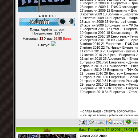
18 вересня 2009 10 Енергетик – При
23 вересня 2009 11 ПФК Олександрія 
27 вересня 2009 12 Енергетик – Дніс
3 жовтня 2009 13 Волинь – Енергетик
АПОСТОЛ
10 жовтня 2009 14 Енергетик – Нафт
18 жовтня 2009 15 Фенікс Іллічовець 
24 жовтня 2009 16 Енергетик – ФК Ха
15 березня 2010 17 Сталь – Енергети
Група: Адміністратори
19 березня 2010 18 Кримтеплиця – Е
Повідомлень:
1237
24 березня 2010 19 Енергетик – Геліо
Нагороди:
13
У вас
26.55
Балiв
28 березня 2010 20 ФК Львів - Енерге
3 квітня 2010 21 Енергетик – ПФК Се
Статус:
7 квітня 2010 22 Фк Нива – Енергетик
11 квітня 2010 23 Енергетик - Десна 
17 квітня 2010 24 Зірка – Енергетик 2
21 квітня 2010 25 Арсенал БЦ - Енерг
15 травня 2010 26 Енергетик – Динам
2 травня 2010 27 Прикарпаття – Енер
7 травня 2010 28 Енергетик – ПФК О
11 травня 2010 29 Дністер – Енергети
19 травня 2010 30 Енергетик – Волин
24 травня 2010 31 Нафтовик-Укрнафт
29 травня 2010 32 Енергетик – Фенікс
5 червня 2010 33 Фк Харків – Енергет
10 червня 2010 34 Енергетик – Сталь
---СЛАВА НАЦІЇ - СМЕРТЬ ВОРОГАМ!!!---
--Все, що не вбиває - робить нас сильнішим
luka
Дата: Понеділок, 12.12.2011, 18:08 |
Сезон 2008 2009