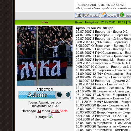
---СЛАВА НАЦІЇ - СМЕРТЬ ВОРОГАМ!!!---
--Все, що не вбиває - робить нас сильнішим
luka
Дата: Понеділок, 12.12.2011, 18:11 |
Архів. Сезон 2007/08 рр.
19.07.2007 1 Енергетик - Десна 0-2
24.07.2007 2 Ігросервіс – Енергетик 1
29.07.2007 3 Енергетик – Дніпро Чер
3.08.2007 4 ЦСКА Київ - Енергетик 0-
8.08.2007 КУ Енергетик – Волинь 4-2
13.08.2007 5 Енергетик - Дністер 1-0
19.08.2007 6 ПФК Севастополь - Ене
24.08.2007 7 Енергетик –Прикарпаття
29.08.2007 8 Іллічівець М. – Енергети
3.09.2007 9 Енергетик – Сталь А. 1-1
9.09.2007 10 Оболонь - Енергетик 3-
16.09.2007 11 Енергетик – Кримтепли
21.09.2007 12 ПФК Олександрія – Ене
24.09.2007 КУ Дністер - Енергетик 2-
2.10.2007 13 Енергетик – Динамо-2 2
7.10.2007 14 Геліос - Енергетик 1-0
12.10.2007 15 Фенікс- Іллічовець - Ен
АПОСТОЛ
21.10.2007 16 Енергетик – Сталь Дн. 
26.10.2007 17 ФК Львів - Енергетик 1
4.11.2007 18 Енергетик – Волинь 1-2
12.11.2007 19 МФК Миколаїв – Енерге
Група: Адміністратори
18.03.2008 20 Десна - Енергетик 2-1
Повідомлень:
1237
23.03.2008 21 Енергетик - Ігросервіс 
Нагороди:
13
У вас
26.55
Балiв
28.03.2008 22 Дніпро Черкаси - Енерг
3.04.2008 23 Енергетик - ЦСКА 1-0
Статус:
8.04.2008 24 Дністер – Енергетик 3-0
13.04.2008 25 Енергетик – ПФК Сева
18.04.2008 26 Прикарпаття – Енергет
24.04.2008 27 Енергетик – Іллічівець