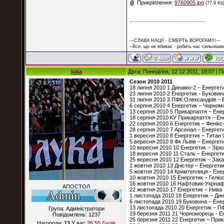
Прикріплення:
9760905.jpg
(77.9 Kb
---СЛАВА НАЦІЇ - СМЕРТЬ ВОРОГАМ!!!---
--Все, що не вбиває - робить нас сильнішим
luka
Дата: Понеділок, 12.12.2011, 18:07 |
Сезон 2010 2011
18 липня 2010 1 Динамо-2 – Енергети
23 липня 2010 2 Енергетик - Буковин
31 липня 2010 3 ПФК Олександрія – 
6 серпня 2010 4 Енергетик – Чорном
13 серпня 2010 5 Прикарпаття – Енер
18 серпня 2010 КУ Прикарпаття – Ене
22 серпня 2010 6 Енергетик – Фенікс-
28 серпня 2010 7 Арсенал – Енергети
1 вересня 2010 8 Енергетик – Титан 
5 вересня 2010 9 Фк Львів – Енергети
10 вересня 2010 10 Енергетик – Зірка
18 вересня 2010 11 Сталь – Енергети
25 вересня 2010 12 Енергетик – Зака
1 жовтня 2010 13 Дністер – Енергетик
5 жовтня 2010 14 Кримтеплиця - Енер
10 жовтня 2010 15 Енергетик – Геліос
16 жовтня 2010 16 Нафтовик-Укрнафт
АПОСТОЛ
22 жовтня 2010 17 Енергетик – Нива 
1 листопада 2010 18 Енергетик – Дин
6 листопада 2010 19 Буковина – Енер
13 листопада 2010 20 Енергетик – П
Група: Адміністратори
19 березня 2011 21 Чорноморець - Ен
Повідомлень:
1237
25 березня 2011 22 Енергетик – Прик
Нагороди:
13
У вас
26.55
Балiв