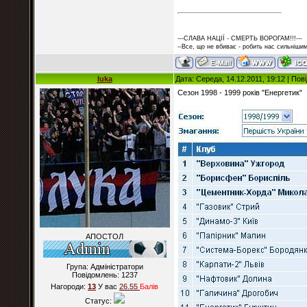
---СЛАВА НАЦІЇ - СМЕРТЬ ВОРОГАМ!!!---
--Все, що не вбиває - робить нас сильнішим
luka
Дата: Середа, 14.12.2011, 19:12 | По
Сезон 1998 - 1999 років "Енергетик"
АПОСТОЛ
Група: Адміністратори
Повідомлень:
1237
Нагороди:
13
У вас
26.55
Балiв
Статус: