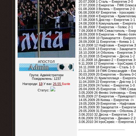
20.07.2008 1 Сталь – Енергетик 2-0
27.07.2008 2 Енергетик - ПФК Олекса
01.08.2008 3 Волинь – Енергетик 2-0
06.08.2008 КУ Енергетик - Ігросервіс 
10.08.2008 4 Енергетик – Кримтеплиц
17.08.2008 5 Дністер – Енергетик 1-1
24.08.2008 6 Комунальник – Енергети
31.08.2008 7 Енергетик – Геліос 2-1
7.09.2008 8 ПФК Севастополь – Енер
18.09.2008 9 Енергетик – Фенікс-Іллі
23.09.2008 10 Прикарпаття - Енергет
28.09.2008 11 Енергетик – Княжа 1-1
4.10.2008 12 Нафтовик – Енергетик 3
11.10.2008 13 Енергетик – Закарпатт
18.10.2008 14 Оболонь - Енергетик 3
25.10.2008 15 Енергетик – Десна 1-2
2.11.2008 16 Динамо-2 – Енергетик 3
АПОСТОЛ
9.11.2008 17 Енергетик – ІгроСервіс 
16.11.2008 18 Енергетик – Сталь 1-3
21.11.2008 19 ПФК Олександрія – Ене
30.03.2009 20 Енергетик – Волинь 0-
Група: Адміністратори
5.04.2009 21 Кримтеплиця – Енергети
Повідомлень:
1237
11.04.2009 22 Енергетик – Дністер 1-
Нагороди:
13
У вас
26.55
Балiв
22.04.2009 24 Геліос – Енергетик 1-0
26.04.2009 25 Енергетик – ПФК Сева
Статус:
3.05.2009 26 Фенікс Іллічовець – Ене
9.05.2009 27 Енергетик – Прикарпатт
14.05.2009 28 Княжа – Енергетик -/+
19.05.2009 29 Енергетик – Нафтовик 
24.05.2009 30 Закарпаття – Енергети
29.05.2009 31 Енергетик – Оболонь 2
3.06.2010 32 Десна – Енергетик 1-0
8.06.2009 33 Енергетик – Динамо-2 2
3.06.2010 34 ІгроСервіс – Енергетик 