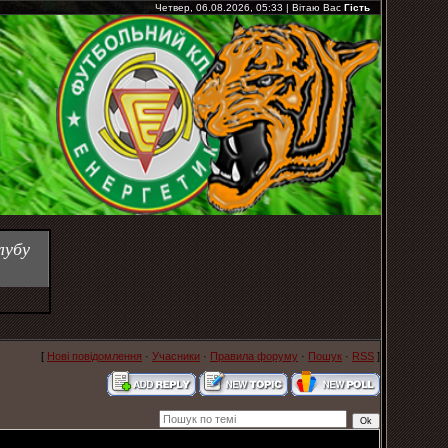
Четвер, 06.08.2026, 05:33
|
Вітаю Вас
Гість
лубу
[
Нові повідомлення
·
Учасники
·
Правила форуму
·
Пошук
·
RSS
]