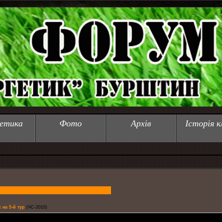
етика
Фото
Архів
Історія к
 на 5-й тур
(ЧС-2010)