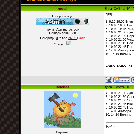
russel
Дата: Субота, 10.1
ЛЕВ
Генералісімус
1. 9.10 16.00 Енер
2. 10.10 18.00 Рос
3. 10.10 19.15 Укра
Група: Адміністратори
4. 10.10 21.00 Дані
Повідомлень:
638
5. 10.10 21.30 Сер
Нагороди:
8
У вас
26.55
Балiв
6. 10.10 21.30 Чех
7. 10.10 21.45 Бел
Статус:
8. 10.10 22.45 Пор
9. 14.10 Андорра –
10. 14.10 Волинь –
ДУДКА, ДУДКА - АТР
kolobok
Дата: Субота, 10.1
4. 10.10 21.00 Дані
5. 10.10 21.30 Сер
6. 10.10 21.30 Чех
7. 10.10 21.45 Бел
8. 10.10 22.45 Пор
9. 14.10 Андорра –
10. 14.10 Волинь –
футбол
Сержант