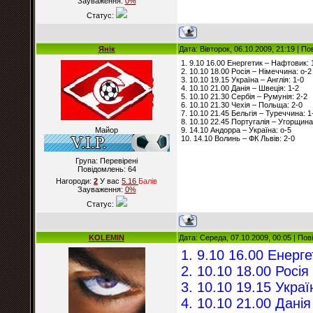
Зауваження:
0%
Статус:
Янік
Дата: Вівторок, 06.10.2009, 21:19 | П
1. 9.10 16.00 Енергетик – Нафтовик: 
2. 10.10 18.00 Росія – Німеччина: о-2
3. 10.10 19.15 Україна – Англія: 1-0
4. 10.10 21.00 Данія – Швеція: 1-2
5. 10.10 21.30 Сербія – Румунія: 2-2
6. 10.10 21.30 Чехія – Польща: 2-0
7. 10.10 21.45 Бельгія – Туреччина: 1
8. 10.10 22.45 Португалія – Угорщина
Майор
9. 14.10 Андорра – Україна: о-5
10. 14.10 Волинь – ФК Львів: 2-0
Група: Перевірені
Повідомлень:
64
Нагороди:
2
У вас
5.16
Балiв
Зауваження:
0%
Статус:
KOLEMIN
Дата: Середа, 07.10.2009, 00:05 | По
1. 9.10 16.00 Енерг
2. 10.10 18.00 Росія
3. 10.10 19.15 Украї
4. 10.10 21.00 Данія