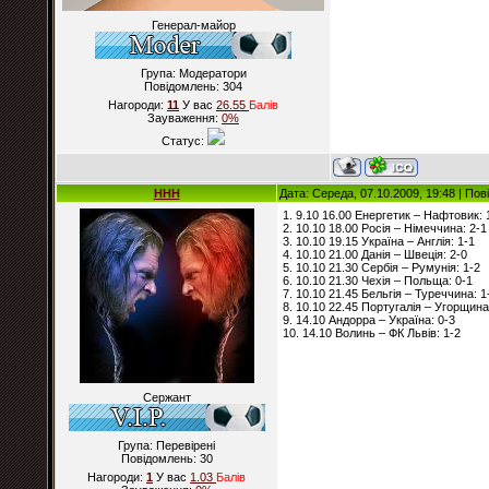
Генерал-майор
Група: Модератори
Повідомлень:
304
Нагороди:
11
У вас
26.55
Балiв
Зауваження:
0%
Статус:
HHH
Дата: Середа, 07.10.2009, 19:48 | По
1. 9.10 16.00 Енергетик – Нафтовик: 
2. 10.10 18.00 Росія – Німеччина: 2-1
3. 10.10 19.15 Україна – Англія: 1-1
4. 10.10 21.00 Данія – Швеція: 2-0
5. 10.10 21.30 Сербія – Румунія: 1-2
6. 10.10 21.30 Чехія – Польща: 0-1
7. 10.10 21.45 Бельгія – Туреччина: 1
8. 10.10 22.45 Португалія – Угорщина
9. 14.10 Андорра – Україна: 0-3
10. 14.10 Волинь – ФК Львів: 1-2
Сержант
Група: Перевірені
Повідомлень:
30
Нагороди:
1
У вас
1.03
Балiв