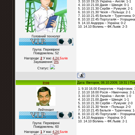
3. 10.10 19.15 Україна – Англія: 1-1
4. 10.10 21.00 Данія – Швеція: 0-1
5. 10.10 21.30 Сербія – Румунія: 2-1
6. 10.10 21.30 Чехія – Польща: 2-1
7. 10.10 21.45 Бельгія – Туреччина: 0
8. 10.10 22.45 Португалія – Угорщина
9. 14.10 Андорра – Україна: 0-2
10. 14.10 Волинь – ФК Львів: 2-3
Головний технолог
Група: Перевірені
Повідомлень:
52
Нагороди:
2
У вас
4.24
Балiв
Зауваження:
0%
Статус:
ігор
Дата: Вівторок, 06.10.2009, 19:31 | П
1. 9.10 16.00 Енергетик – Нафтовик: 
2. 10.10 18.00 Росія – Німеччина: 2-1
3. 10.10 19.15 Україна – Англія: 1-0
4. 10.10 21.00 Данія – Швеція: 1-1
5. 10.10 21.30 Сербія – Румунія: 2-0
6. 10.10 21.30 Чехія – Польща: 2-0
Лейтенант
7. 10.10 21.45 Бельгія – Туреччина: 1
8. 10.10 22.45 Португалія – Угорщина
9. 14.10 Андорра – Україна: 0-3
10. 14.10 Волинь – ФК Львів: 2-1
Група: Перевірені
Повідомлень:
60
Нагороди:
1
У вас
4.24
Балiв