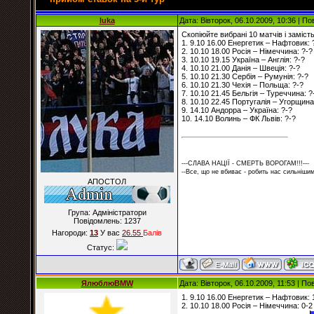
luka
Дата: Вівторок, 06.10.2009, 10:36 | П
Скопіюйте вибрані 10 матчів і заміст
1. 9.10 16.00 Енергетик – Нафтовик: 
2. 10.10 18.00 Росія – Німеччина: ?-?
3. 10.10 19.15 Україна – Англія: ?-?
4. 10.10 21.00 Данія – Швеція: ?-?
5. 10.10 21.30 Сербія – Румунія: ?-?
6. 10.10 21.30 Чехія – Польща: ?-?
7. 10.10 21.45 Бельгія – Туреччина: ?
8. 10.10 22.45 Португалія – Угорщина
9. 14.10 Андорра – Україна: ?-?
10. 14.10 Волинь – ФК Львів: ?-?
---СЛАВА НАЦІЇ - СМЕРТЬ ВОРОГАМ!!!---
--Все, що не вбиває - робить нас сильнішим
АПОСТОЛ
Група: Адміністратори
Повідомлень:
1237
Нагороди:
13
У вас
26.55
Балiв
Статус:
ЯлюблюBMW
Дата: Вівторок, 06.10.2009, 11:53 | П
1. 9.10 16.00 Енергетик – Нафтовик: 
2. 10.10 18.00 Росія – Німеччина: 0-2