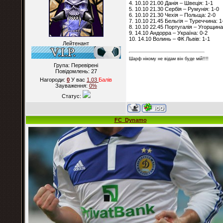
4. 10.10 21.00 Данія – Швеція: 1-1
5. 10.10 21.30 Сербія – Румунія: 1-0
6. 10.10 21.30 Чехія – Польща: 2-0
7. 10.10 21.45 Бельгія – Туреччина: 1
8. 10.10 22.45 Португалія – Угорщина
9. 14.10 Андорра – Україна: 0-2
10. 14.10 Волинь – ФК Львів: 1-1
Лейтенант
Шарф нікому не відам він буде мій!!!!
Група: Перевірені
Повідомлень:
27
Нагороди:
0
У вас
1.03
Балiв
Зауваження:
0%
Статус:
FC_Dynamo