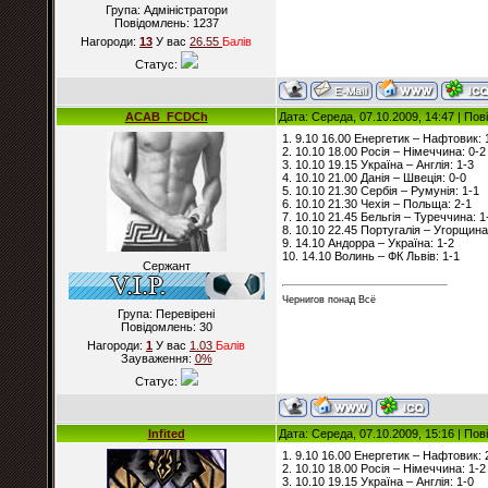
Група: Адміністратори
Повідомлень:
1237
Нагороди:
13
У вас
26.55
Балiв
Статус:
ACAB_FCDCh
Дата: Середа, 07.10.2009, 14:47 | По
1. 9.10 16.00 Енергетик – Нафтовик: 
2. 10.10 18.00 Росія – Німеччина: 0-2
3. 10.10 19.15 Україна – Англія: 1-3
4. 10.10 21.00 Данія – Швеція: 0-0
5. 10.10 21.30 Сербія – Румунія: 1-1
6. 10.10 21.30 Чехія – Польща: 2-1
7. 10.10 21.45 Бельгія – Туреччина: 1
8. 10.10 22.45 Португалія – Угорщина
9. 14.10 Андорра – Україна: 1-2
10. 14.10 Волинь – ФК Львів: 1-1
Сержант
Чернигов понад Всё
Група: Перевірені
Повідомлень:
30
Нагороди:
1
У вас
1.03
Балiв
Зауваження:
0%
Статус:
Infited
Дата: Середа, 07.10.2009, 15:16 | По
1. 9.10 16.00 Енергетик – Нафтовик: 
2. 10.10 18.00 Росія – Німеччина: 1-2
3. 10.10 19.15 Україна – Англія: 1-0