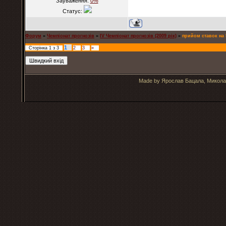
Зауваження:
0%
Статус:
Форум
»
Чемпіонат прогнозів
»
IV Чемпіонат прогнозів (2009 рік)
»
прийом ставок на 
1
Сторінка
1
з
3
2
3
»
Made by Ярослав Бацала, Микола 