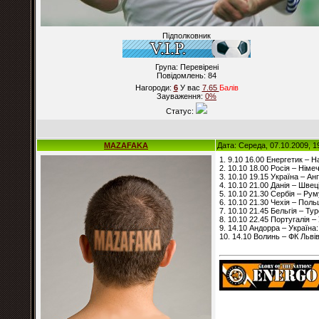
Підполковник
Група: Перевірені
Повідомлень:
84
Нагороди:
6
У вас
7.65
Балiв
Зауваження:
0%
Статус:
MAZAFAKA
Дата: Середа, 07.10.2009, 1
1. 9.10 16.00 Енергетик – Н
2. 10.10 18.00 Росія – Німе
3. 10.10 19.15 Україна – Анг
4. 10.10 21.00 Данія – Швеці
5. 10.10 21.30 Сербія – Рум
6. 10.10 21.30 Чехія – Поль
7. 10.10 21.45 Бельгія – Ту
8. 10.10 22.45 Португалія –
9. 14.10 Андорра – Україна:
10. 14.10 Волинь – ФК Львів