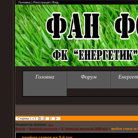
Головна
|
Реєстрація
|
Вхід
Головна
Форум
Енергет
1
Сторінка
1
з
3
2
3
»
Модератор форуму:
luka
Форум
»
Чемпіонат прогнозів
»
IV Чемпіонат прогнозів (2009 рік)
»
прийом ставок на 
прийом ставок на 5-й тур