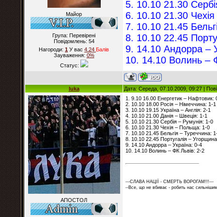
5. 10.10 21.30 Сербі
6. 10.10 21.30 Чехі
Майор
7. 10.10 21.45 Бельг
Група: Перевірені
8. 10.10 22.45 Порт
Повідомлень:
54
9. 14.10 Андорра – 
Нагороди:
1
У вас
4.24
Балiв
Зауваження:
0%
10. 14.10 Волинь – 
Статус:
luka
Дата: Середа, 07.10.2009, 09:27 | По
1. 9.10 16.00 Енергетик – Нафтовик: 
2. 10.10 18.00 Росія – Німеччина: 1-1
3. 10.10 19.15 Україна – Англія: 2-1
4. 10.10 21.00 Данія – Швеція: 1-1
5. 10.10 21.30 Сербія – Румунія: 1-0
6. 10.10 21.30 Чехія – Польща: 1-0
7. 10.10 21.45 Бельгія – Туреччина: 1
8. 10.10 22.45 Португалія – Угорщина
9. 14.10 Андорра – Україна: 0-4
10. 14.10 Волинь – ФК Львів: 2-2
---СЛАВА НАЦІЇ - СМЕРТЬ ВОРОГАМ!!!---
--Все, що не вбиває - робить нас сильнішим
АПОСТОЛ