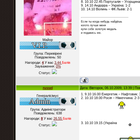
8. 10.10 22.45 Португалія – Угорщина
9. 14.10 Андорра – Україна: 1-2
10. 14.10 Волинь – ФК Львів: 2-1
Если ты когда нибудь найдёшь
когото лучше меня
купи себе золотую медаль
и подавись ею.
Майор
Група: Перевірені
Повідомлень:
50
Нагороди:
4
У вас
3.44
Балiв
Зауваження:
0%
Статус:
russel
Дата: Вівторок, 06.10.2009, 13:39 | П
1. 9.10 16.00 Енергетик – Нафтовик: 
Генералісімус
2. 10.10 18.00 Росія – Німеччина: 2-3
Група: Адміністратори
Повідомлень:
638
Нагороди:
8
У вас
26.55
Балiв
3. 10.10 19.15 (Україна
Статус: