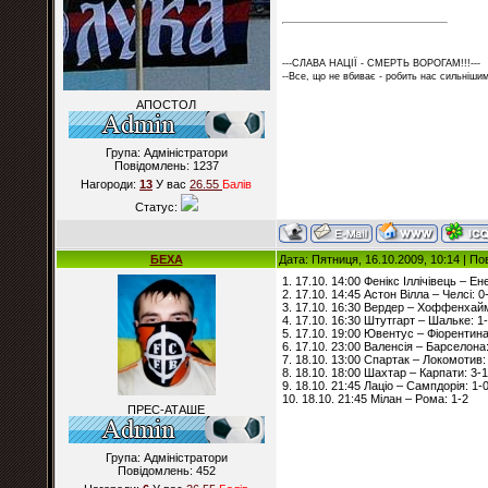
---СЛАВА НАЦІЇ - СМЕРТЬ ВОРОГАМ!!!---
--Все, що не вбиває - робить нас сильнішим
АПОСТОЛ
Група: Адміністратори
Повідомлень:
1237
Нагороди:
13
У вас
26.55
Балiв
Статус:
БЕХА
Дата: Пятниця, 16.10.2009, 10:14 | П
1. 17.10. 14:00 Фенікс Іллічівець – Ен
2. 17.10. 14:45 Астон Вілла – Челсі: 0
3. 17.10. 16:30 Вердер – Хоффенхайм
4. 17.10. 16:30 Штутгарт – Шальке: 1
5. 17.10. 19:00 Ювентус – Фіорентина
6. 17.10. 23:00 Валенсія – Барселона:
7. 18.10. 13:00 Спартак – Локомотив:
8. 18.10. 18:00 Шахтар – Карпати: 3-1
9. 18.10. 21:45 Лаціо – Сампдорія: 1-
10. 18.10. 21:45 Мілан – Рома: 1-2
ПРЕС-АТАШЕ
Група: Адміністратори
Повідомлень:
452