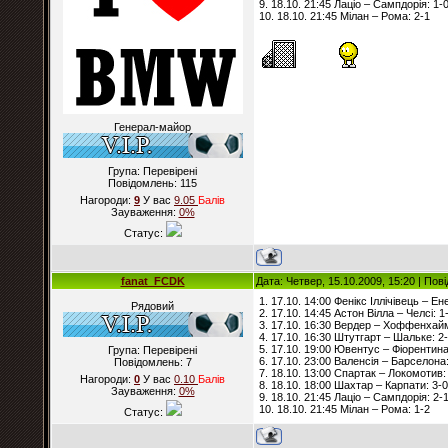
9. 18.10. 21:45 Лаціо – Сампдорія: 1-
10. 18.10. 21:45 Мілан – Рома: 2-1
Генерал-майор
Група: Перевірені
Повідомлень:
115
Нагороди:
9
У вас
9.05
Балiв
Зауваження:
0%
Статус:
fanat_FCDK
Дата: Четвер, 15.10.2009, 15:20 | По
1. 17.10. 14:00 Фенікс Іллічівець – Ен
Рядовий
2. 17.10. 14:45 Астон Вілла – Челсі: 1
3. 17.10. 16:30 Вердер – Хоффенхайм
4. 17.10. 16:30 Штутгарт – Шальке: 2
5. 17.10. 19:00 Ювентус – Фіорентина
Група: Перевірені
6. 17.10. 23:00 Валенсія – Барселона:
Повідомлень:
7
7. 18.10. 13:00 Спартак – Локомотив:
Нагороди:
0
У вас
0.10
Балiв
8. 18.10. 18:00 Шахтар – Карпати: 3-0
Зауваження:
0%
9. 18.10. 21:45 Лаціо – Сампдорія: 2-
10. 18.10. 21:45 Мілан – Рома: 1-2
Статус: