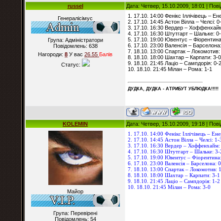
russel
Дата: Четвер, 15.10.2009, 18:01 | По
1. 17.10. 14:00 Фенікс Іллічівець – Ен
Генералісімус
2. 17.10. 14:45 Астон Вілла – Челсі: 0
3. 17.10. 16:30 Вердер – Хоффенхайм
4. 17.10. 16:30 Штутгарт – Шальке: 0
5. 17.10. 19:00 Ювентус – Фіорентина
Група: Адміністратори
6. 17.10. 23:00 Валенсія – Барселона:
Повідомлень:
638
7. 18.10. 13:00 Спартак – Локомотив:
Нагороди:
8
У вас
26.55
Балiв
8. 18.10. 18:00 Шахтар – Карпати: 3-0
9. 18.10. 21:45 Лаціо – Сампдорія: 0-
Статус:
10. 18.10. 21:45 Мілан – Рома: 1-1
ДУДКА, ДУДКА - АТРИБУT УБЛЮДКА!!!!!
KOLEMIN
Дата: Четвер, 15.10.2009, 19:18 | По
1. 17.10. 14:00 Фенікс Іллічівець – Ене
2. 17.10. 14:45 Астон Вілла – Челсі: 1-
3. 17.10. 16:30 Вердер – Хоффенхайм:
4. 17.10. 16:30 Штутгарт – Шальке: 3-
5. 17.10. 19:00 Ювентус – Фіорентина:
6. 17.10. 23:00 Валенсія – Барселона: 
7. 18.10. 13:00 Спартак – Локомотив: 
8. 18.10. 18:00 Шахтар – Карпати: 3-1
9. 18.10. 21:45 Лаціо – Сампдорія: 1-2
10. 18.10. 21:45 Мілан – Рома: 3-0
Майор
Група: Перевірені
Повідомлень:
54