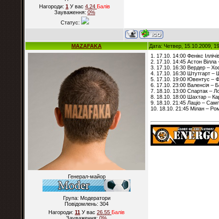
Нагороди:
1
У вас
4.24
Балiв
Зауваження:
0%
Статус:
MAZAFAKA
Дата: Четвер, 15.10.2009, 1
1. 17.10. 14:00 Фенікс Ілліч
2. 17.10. 14:45 Астон Вілла 
3. 17.10. 16:30 Вердер – Х
4. 17.10. 16:30 Штутгарт – 
5. 17.10. 19:00 Ювентус – Ф
6. 17.10. 23:00 Валенсія – 
7. 18.10. 13:00 Спартак – Л
8. 18.10. 18:00 Шахтар – Ка
9. 18.10. 21:45 Лаціо – Самп
10. 18.10. 21:45 Мілан – Ро
Генерал-майор
Група: Модератори
Повідомлень:
304
Нагороди:
11
У вас
26.55
Балiв
Зауваження:
0%