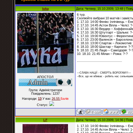
luka
Дата: Четвер, 15.10.2009, 13:48 | По
6 тур.
Скопіюйте вибрані 10 матчів і замість
1. 17.10. 14:00 Фенікс Іллічівець – Ен
2. 17.10. 14:45 Астон Вілла – Челсі: ?
3. 17.10. 16:30 Вердер – Хоффенхайм
4. 17.10. 16:30 Штутгарт – Шальке: ?
5. 17.10. 19:00 Ювентус – Фіорентина
6. 17.10. 23:00 Валенсія – Барселона:
7. 18.10. 13:00 Спартак – Локомотив:
8. 18.10. 18:00 Шахтар – Карпати: ?-?
9. 18.10. 21:45 Лаціо – Сампдорія: ?-
10. 18.10. 21:45 Мілан – Рома: ?-?
---СЛАВА НАЦІЇ - СМЕРТЬ ВОРОГАМ!!!---
--Все, що не вбиває - робить нас сильнішим
АПОСТОЛ
Група: Адміністратори
Повідомлень:
1237
Нагороди:
13
У вас
26.55
Балiв
Статус:
LF
Дата: Четвер, 15.10.2009, 14:36 | По
1. 17.10. 14:00 Фенікс Іллічівець – Ен
2. 17.10. 14:45 Астон Вілла – Челсі: 1