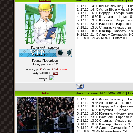
Василь
Дата: Пятниця, 16.10.2009, 08:28 | П
1. 17.10. 14:00 Фенікс Іллічівець – Ен
2. 17.10. 14:45 Астон Вілла – Челсі: 1
3. 17.10. 16:30 Вердер – Хоффенхайм
4. 17.10. 16:30 Штутгарт – Шальке: 0
5. 17.10. 19:00 Ювентус – Фіорентина
6. 17.10. 23:00 Валенсія – Барселона
7. 18.10. 13:00 Спартак – Локомотив:
8. 18.10. 18:00 Шахтар – Карпати: 2-0
9. 18.10. 21:45 Лаціо – Сампдорія: 1-
10. 18.10. 21:45 Мілан – Рома: 0-1
Головний технолог
Група: Перевірені
Повідомлень:
52
Нагороди:
2
У вас
4.24
Балiв
Зауваження:
0%
Статус:
luka
Дата: Пятниця, 16.10.2009, 09:20 | П
1. 17.10. 14:00 Фенікс Іллічівець – Ен
2. 17.10. 14:45 Астон Вілла – Челсі: 0
3. 17.10. 16:30 Вердер – Хоффенхайм
4. 17.10. 16:30 Штутгарт – Шальке: 1
5. 17.10. 19:00 Ювентус – Фіорентина
6. 17.10. 23:00 Валенсія – Барселона:
7. 18.10. 13:00 Спартак – Локомотив:
8. 18.10. 18:00 Шахтар – Карпати: 3-1
9. 18.10. 21:45 Лаціо – Сампдорія: 0-
10. 18.10. 21:45 Мілан – Рома: 2-1