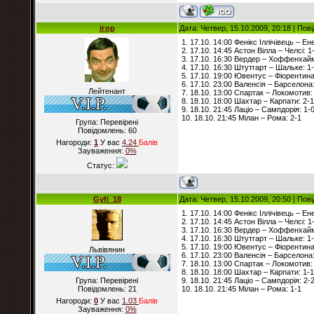
ігор
Дата: Четвер, 15.10.2009, 20:18 | По
1. 17.10. 14:00 Фенікс Іллічівець – Ен
2. 17.10. 14:45 Астон Вілла – Челсі: 1
3. 17.10. 16:30 Вердер – Хоффенхайм
4. 17.10. 16:30 Штутгарт – Шальке: 1
5. 17.10. 19:00 Ювентус – Фіорентина
6. 17.10. 23:00 Валенсія – Барселона:
Лейтенант
7. 18.10. 13:00 Спартак – Локомотив:
8. 18.10. 18:00 Шахтар – Карпати: 2-1
9. 18.10. 21:45 Лаціо – Сампдорія: 1-
10. 18.10. 21:45 Мілан – Рома: 2-1
Група: Перевірені
Повідомлень:
60
Нагороди:
1
У вас
4.24
Балiв
Зауваження:
0%
Статус:
Gyfi_18
Дата: Четвер, 15.10.2009, 20:50 | По
1. 17.10. 14:00 Фенікс Іллічівець – Ен
2. 17.10. 14:45 Астон Вілла – Челсі: 1
3. 17.10. 16:30 Вердер – Хоффенхайм
4. 17.10. 16:30 Штутгарт – Шальке: 1
5. 17.10. 19:00 Ювентус – Фіорентина
Львівянин
6. 17.10. 23:00 Валенсія – Барселона:
7. 18.10. 13:00 Спартак – Локомотив:
8. 18.10. 18:00 Шахтар – Карпати: 1-1
Група: Перевірені
9. 18.10. 21:45 Лаціо – Сампдорія: 2-
Повідомлень:
21
10. 18.10. 21:45 Мілан – Рома: 1-1
Нагороди:
0
У вас
1.03
Балiв
Зауваження:
0%