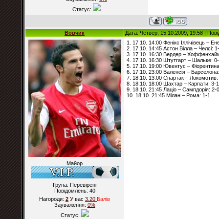
Статус:
Вовчик
Дата: Четвер, 15.10.2009, 19:58 | По
1. 17.10. 14:00 Фенікс Іллічівець – Ен
2. 17.10. 14:45 Астон Вілла – Челсі: 1
3. 17.10. 16:30 Вердер – Хоффенхайм
4. 17.10. 16:30 Штутгарт – Шальке: 0
5. 17.10. 19:00 Ювентус – Фіорентина
6. 17.10. 23:00 Валенсія – Барселона:
7. 18.10. 13:00 Спартак – Локомотив:
8. 18.10. 18:00 Шахтар – Карпати: 3-1
9. 18.10. 21:45 Лаціо – Сампдорія: 2-
10. 18.10. 21:45 Мілан – Рома: 1-1
Майор
Група: Перевірені
Повідомлень:
40
Нагороди:
2
У вас
3.20
Балiв
Зауваження:
0%
Статус: