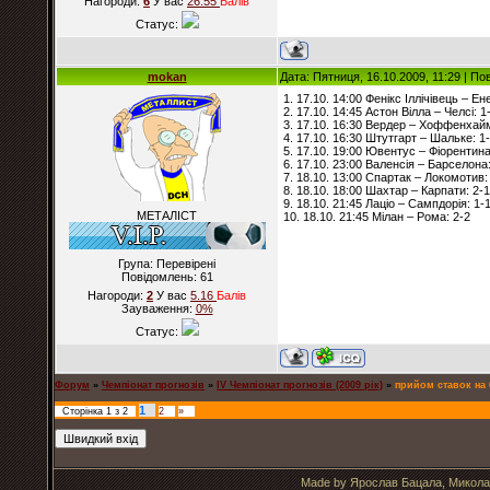
Нагороди:
6
У вас
26.55
Балiв
Статус:
mokan
Дата: Пятниця, 16.10.2009, 11:29 | П
1. 17.10. 14:00 Фенікс Іллічівець – Ен
2. 17.10. 14:45 Астон Вілла – Челсі: 1
3. 17.10. 16:30 Вердер – Хоффенхайм
4. 17.10. 16:30 Штутгарт – Шальке: 1
5. 17.10. 19:00 Ювентус – Фіорентина
6. 17.10. 23:00 Валенсія – Барселона:
7. 18.10. 13:00 Спартак – Локомотив:
8. 18.10. 18:00 Шахтар – Карпати: 2-1
9. 18.10. 21:45 Лаціо – Сампдорія: 1-
МЕТАЛІСТ
10. 18.10. 21:45 Мілан – Рома: 2-2
Група: Перевірені
Повідомлень:
61
Нагороди:
2
У вас
5.16
Балiв
Зауваження:
0%
Статус:
Форум
»
Чемпіонат прогнозів
»
IV Чемпіонат прогнозів (2009 рік)
»
прийом ставок на 
1
Сторінка
1
з
2
2
»
Made by Ярослав Бацала, Микола 