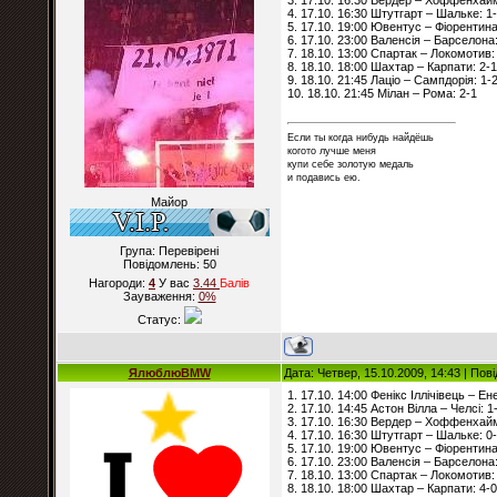
3. 17.10. 16:30 Вердер – Хоффенхайм
4. 17.10. 16:30 Штутгарт – Шальке: 1
5. 17.10. 19:00 Ювентус – Фіорентина
6. 17.10. 23:00 Валенсія – Барселона:
7. 18.10. 13:00 Спартак – Локомотив:
8. 18.10. 18:00 Шахтар – Карпати: 2-1
9. 18.10. 21:45 Лаціо – Сампдорія: 1-
10. 18.10. 21:45 Мілан – Рома: 2-1
Если ты когда нибудь найдёшь
когото лучше меня
купи себе золотую медаль
и подавись ею.
Майор
Група: Перевірені
Повідомлень:
50
Нагороди:
4
У вас
3.44
Балiв
Зауваження:
0%
Статус:
ЯлюблюBMW
Дата: Четвер, 15.10.2009, 14:43 | По
1. 17.10. 14:00 Фенікс Іллічівець – Ен
2. 17.10. 14:45 Астон Вілла – Челсі: 1
3. 17.10. 16:30 Вердер – Хоффенхайм
4. 17.10. 16:30 Штутгарт – Шальке: 0
5. 17.10. 19:00 Ювентус – Фіорентина
6. 17.10. 23:00 Валенсія – Барселона
7. 18.10. 13:00 Спартак – Локомотив:
8. 18.10. 18:00 Шахтар – Карпати: 4-0