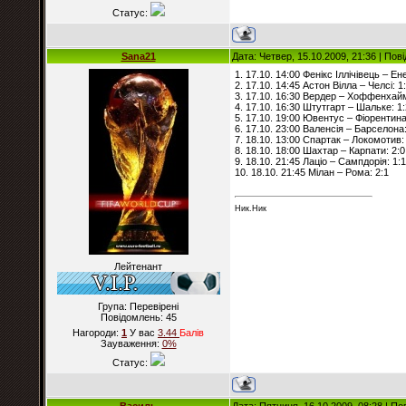
Статус:
Sana21
Дата: Четвер, 15.10.2009, 21:36 | По
1. 17.10. 14:00 Фенікс Іллічівець – Ен
2. 17.10. 14:45 Астон Вілла – Челсі: 1
3. 17.10. 16:30 Вердер – Хоффенхайм
4. 17.10. 16:30 Штутгарт – Шальке: 1:
5. 17.10. 19:00 Ювентус – Фіорентина
6. 17.10. 23:00 Валенсія – Барселона:
7. 18.10. 13:00 Спартак – Локомотив:
8. 18.10. 18:00 Шахтар – Карпати: 2:0
9. 18.10. 21:45 Лаціо – Сампдорія: 1:1
10. 18.10. 21:45 Мілан – Рома: 2:1
Ник.Ник
Лейтенант
Група: Перевірені
Повідомлень:
45
Нагороди:
1
У вас
3.44
Балiв
Зауваження:
0%
Статус: