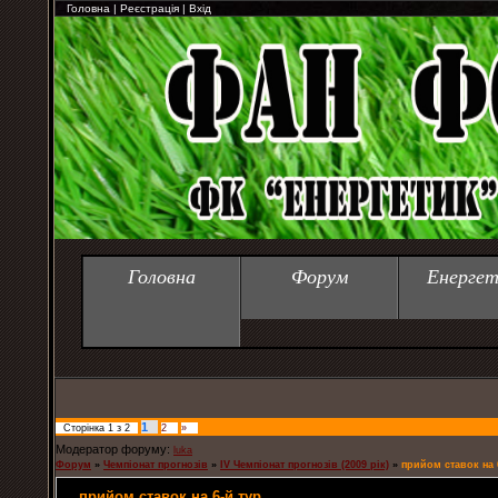
Головна
|
Реєстрація
|
Вхід
Головна
Форум
Енергет
1
Сторінка
1
з
2
2
»
Модератор форуму:
luka
Форум
»
Чемпіонат прогнозів
»
IV Чемпіонат прогнозів (2009 рік)
»
прийом ставок на 
прийом ставок на 6-й тур