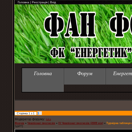
Головна
|
Реєстрація
|
Вхід
Головна
Форум
Енергет
1
Сторінка
1
з
1
Модератор форуму:
luka
Форум
»
Чемпіонат прогнозів
»
IV Чемпіонат прогнозів (2009 рік)
»
Турнірна таблиця п
турі!!!)