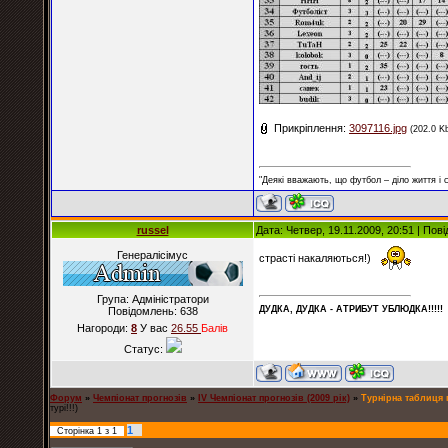
Прикріплення:
3097116.jpg
(202.0 K
"Деякі вважають, що футбол – діло життя і
russel
Дата: Четвер, 19.11.2009, 20:51 | По
Генералісімус
страсті накаляються!)
Група: Адміністратори
ДУДКА, ДУДКА - АТРИБУT УБЛЮДКА!!!!!
Повідомлень:
638
Нагороди:
8
У вас
26.55
Балiв
Статус:
Форум
»
Чемпіонат прогнозів
»
IV Чемпіонат прогнозів (2009 рік)
»
Турнірна таблиця п
турі!!!)
1
Сторінка
1
з
1