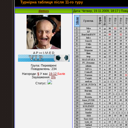
Турнірна таблиця після 11-го туру
demos
Дата: Четвер, 19.11.2009, 18:17 | По
А Р >< I /\/\ E D
Група: Перевірені
Повідомлень:
234
Нагороди:
5
У вас
19.12
Балiв
Зауваження:
0%
Статус: