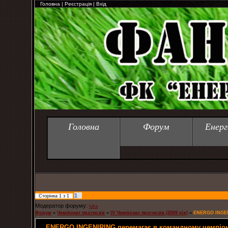
Головна
|
Реєстрація
|
Вхід
Головна
Форум
Енерг
1
Сторінка
1
з
1
Модератор форуму:
luka
Форум
»
Чемпіонат прогнозів
»
IV Чемпіонат прогнозів (2009 рік)
»
ENERGO INGEN
ENERGO INGENIRING перемагає в командному чемпіон