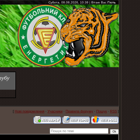
Субота, 08.08.2026, 10:38
|
Вітаю Вас
Гість
лубу
[
Нові повідомлення
·
Учасники
·
Правила форуму
·
Пошук
·
RSS
]