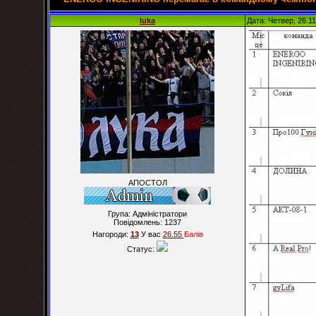
luka
Дата: Четвер, 26.1
АПОСТОЛ
Група: Адміністратори
Повідомлень:
1237
Нагороди:
13
У вас
26.55
Балiв
Статус: