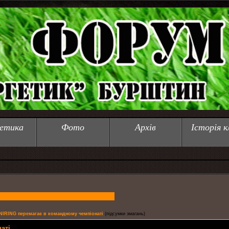
етика
Фото
Архів
Історія к
IRING перемагає в командному чемпіонаті
(підсумки змагань)
аті