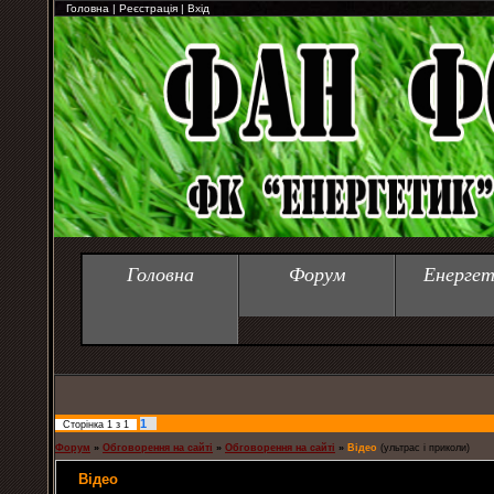
Головна
|
Реєстрація
|
Вхід
Головна
Форум
Енергет
1
Сторінка
1
з
1
Форум
»
Обговорення на сайті
»
Обговорення на сайті
»
Відео
(ультрас і приколи)
Відео