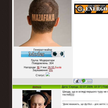
Генерал-майор
Група: Модератори
Повідомлень:
304
Нагороди:
11
У вас
26.55
Балiв
Зауваження:
0%
Статус:
demos
Дата: Середа, 22.07.2009, 10:37 | По
Шкода, що в огляді першого туру не 
гостей))))
"Деякі вважають, що футбол – діло життя і