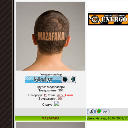
Генерал-майор
Група: Модератори
Повідомлень:
304
Нагороди:
11
У вас
26.55
Балiв
Зауваження:
0%
Статус:
MAZAFAKA
Дата: Четвер, 16.07.2009, 2