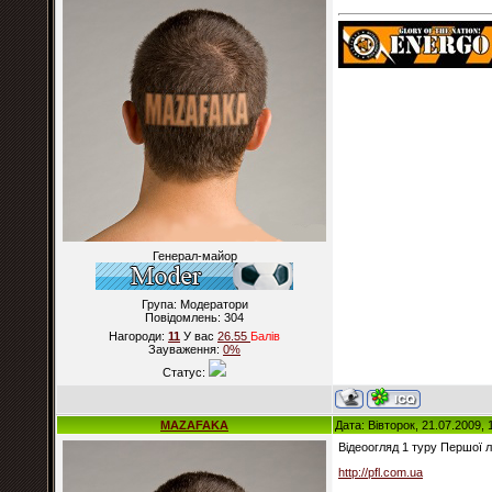
Генерал-майор
Група: Модератори
Повідомлень:
304
Нагороди:
11
У вас
26.55
Балiв
Зауваження:
0%
Статус:
MAZAFAKA
Дата: Вівторок, 21.07.2009,
Відеоогляд 1 туру Першої л
http://pfl.com.ua