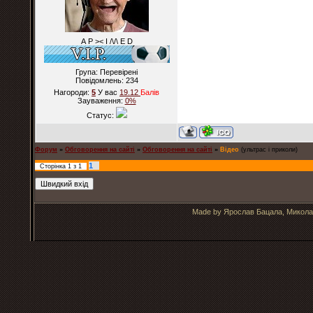
А Р >< I /\/\ E D
Група: Перевірені
Повідомлень:
234
Нагороди:
5
У вас
19.12
Балiв
Зауваження:
0%
Статус:
Форум
»
Обговорення на сайті
»
Обговорення на сайті
»
Відео
(ультрас і приколи)
1
Сторінка
1
з
1
Made by Ярослав Бацала, Микола 