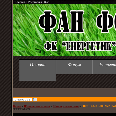
Головна
|
Реєстрація
|
Вхід
Головна
Форум
Енергет
1
Сторінка
1
з
1
Форум
»
Обговорення на сайті
»
Обговорення на сайті
»
БОРОТЬБА З КЛОНАМИ. ЗА
проголосувати)