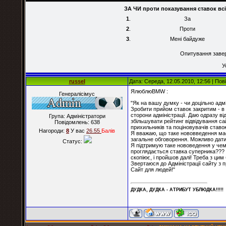
ЗА ЧИ проти показування ставок вс
1
.
За
2
.
Проти
3
.
Мені байдуже
Опитування заверш
У
russel
Дата: Середа, 12.05.2010, 12:56 | По
ЯлюблюBMW :
Генералісімус
"Як на вашу думку - чи доцільно адмі
Зробити прийом ставок закритим - в 
сторони адміністрації. Даю одразу ві
Група: Адміністратори
збільшувати рейтинг відвідування са
Повідомлень:
638
прихильників та поціновувачів ставок
Нагороди:
8
У вас
26.55
Балiв
Я вважаю, що таке нововведення має
загальне обговорення. Можливо дати 
Статус:
Я підтримую таке нововедення у чемпі
проглядається ставка суперника??? О
скопіює, і пройшов далі! Треба з цим
Звертаюся до Адміністрації сайту з 
Сайт для людей!"
ДУДКА, ДУДКА - АТРИБУT УБЛЮДКА!!!!!