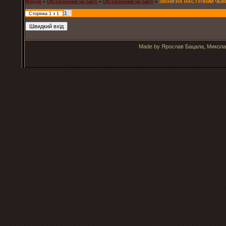
Форум
»
Обговорення на сайті
»
Обговорення на сайті
»
ЗМІНИ НА НАСТУПНИЙ ЧЕМ
1
Сторінка
1
з
1
Made by Ярослав Бацала, Микола 