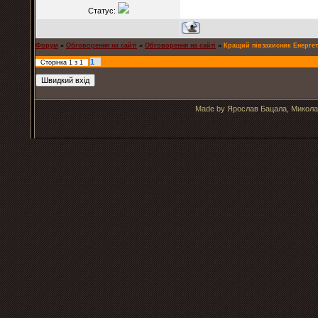
Статус:
Форум
»
Обговорення на сайті
»
Обговорення на сайті
»
Кращий півзахисник Енерге
1
Сторінка
1
з
1
Made by Ярослав Бацала, Микола 