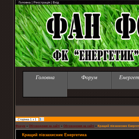
Головна
|
Реєстрація
|
Вхід
Головна
Форум
Енергет
1
Сторінка
1
з
1
Форум
»
Обговорення на сайті
»
Обговорення на сайті
»
Кращий півзахисник Енерге
Кращий півзахисник Енергетика