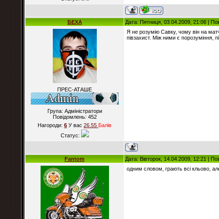
БЕХА
Дата: Пятниця, 03.04.2009, 21:06 | П
Я не розумію Савку, чому він на ма
півзахист. Між ними є порозуміння, п
ПРЕС-АТАШЕ
Група: Адміністратори
Повідомлень:
452
Нагороди:
6
У вас
26.55
Балiв
Статус:
Fantom
Дата: Вівторок, 14.04.2009, 12:21 | П
одним словом, грають всі кльово, ал