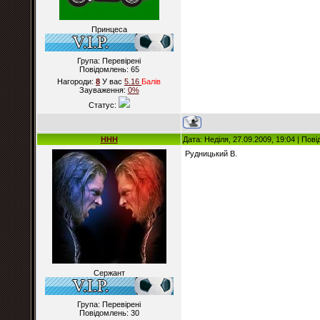
Принцеса
Група: Перевірені
Повідомлень:
65
Нагороди:
8
У вас
5.16
Балiв
Зауваження:
0%
Статус:
HHH
Дата: Неділя, 27.09.2009, 19:04 | По
Рудницький В.
Сержант
Група: Перевірені
Повідомлень:
30