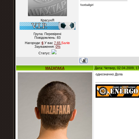
footballgirl
КрасунЯ
Група: Перевірені
Повідомлень:
83
Нагороди:
6
У вас
7.65
Балiв
Зауваження:
0%
Статус:
MAZAFAKA
Дата: Четвер, 02.04.2009, 1
однозначно Дола