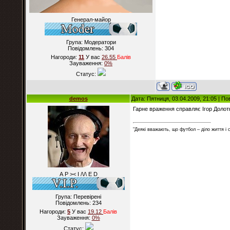
Генерал-майор
Група: Модератори
Повідомлень:
304
Нагороди:
11
У вас
26.55
Балiв
Зауваження:
0%
Статус:
demos
Дата: Пятниця, 03.04.2009, 21:05 | П
Гарне враження справляє Ігор Долот
"Деякі вважають, що футбол – діло життя і
А Р >< I /\/\ E D
Група: Перевірені
Повідомлень:
234
Нагороди:
5
У вас
19.12
Балiв
Зауваження:
0%
Статус: