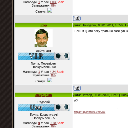
Нагороди:
1
У вас
1.03
Балiв
Зауваження:
0%
Статус:
ігор
Дата: Понеділок, 03.01.2011, 16:56 |
1 січня цього року трагічно загинув
Лейтенант
Група: Перевірені
Повідомлень:
60
Нагороди:
1
У вас
4.24
Балiв
Зауваження:
0%
Статус:
alexpupkin
Дата: Четвер, 05.06.2025, 11:46 | По
А?
Рядовий
https://sportball24.com/ru/
Група: Користувачі
Повідомлень:
5
Нагороди:
0
У вас
0.10
Балiв
Зауваження:
0%