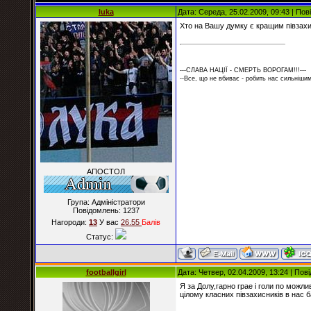
luka
Дата: Середа, 25.02.2009, 09:43 | По
Хто на Вашу думку є кращим півзахис
---СЛАВА НАЦІЇ - СМЕРТЬ ВОРОГАМ!!!---
--Все, що не вбиває - робить нас сильнішим
АПОСТОЛ
Група: Адміністратори
Повідомлень:
1237
Нагороди:
13
У вас
26.55
Балiв
Статус:
footballgirl
Дата: Четвер, 02.04.2009, 13:24 | По
Я за Долу,гарно грае i голи по можли
цiлому класних пiвзахисникiв в нас б