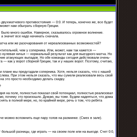
 двухматчевого противостояния — 0:0. И теперь, конечно же, все будет
оможет нам обыграть сборную Греции.
й. Было много ошибок. Наверное, сказывалось огромное волнение.
, а значит все надо начинать сначала.
матча или же разочарования от нереализованных возможностей?
чтительней, чем у соперника. Или, может, нам так кажется —
то нулевая ничья — нормальный результат как для выездного матча. Но
дение атакующих выпадов. Но обе команды сегодня действовали очень-
та — как у ворот сборной Греции, так и у наших ворот. Поэтому, считаю,
ом плане мы предугадали соперника. Хотя, нельзя сказать, что с нашей
 слева. При этом нельзя сказать, что мы сумели реализовали весь свой
 на это просто необходимо делать скидку.
?
годня на поле, полностью показал свой потенциал, полностью реализовал
аю, почему это произошло. Думаю, вы тоже. Будем надеяться, что дома
нять в полной мере, но, по крайней мере, речь о том, что ребята
аче можно вспомнить еще пару голов на разминке. (Смех в зале).
большой разницы, где играть — на своем поле или на выезде. Счет 0:0,