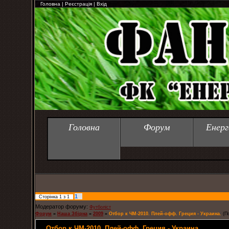
Головна
|
Реєстрація
|
Вхід
Головна
Форум
Енерг
1
Сторінка
1
з
1
Модератор форуму:
Футболіст
Форум
»
Наша Збірна
»
2009
»
Отбор к ЧМ-2010. Плей-офф. Греция - Украина.
(П
Отбор к ЧМ-2010. Плей-офф. Греция - Украина.