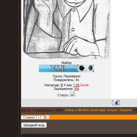
Майор
Група: Перевірені
Повідомлень:
81
Нагороди:
5
У вас
7.65
Балiв
Зауваження:
0%
Статус:
Форум
»
Наша Збірна
»
2009
»
Отбор к ЧМ-2010. Плей-офф. Греция - Украина.
(П
1
Сторінка
1
з
1