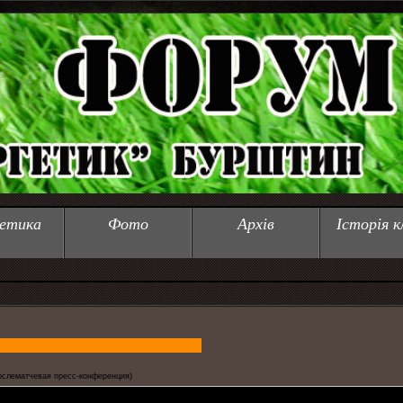
етика
Фото
Архів
Історія к
ослематчевая пресс-конференция)