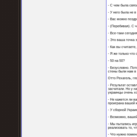
- С чем была свя
- У него была не 
- Вас можно позд
- (Перебивая). С 
- Все-таки сегод
- Это ваша точка 
- Как вы считаете,
- Я же только что
- 50 на 50?
- Безусловно. Пот
стены были нам в 
Отто Рехагель, гл
- Результат остав
засчитали. Но у н
украинцы очень хо
- Не кажется ли в
проиграна вашей 
- У сборной Украи
- Возможно, ваше
- Мы пытались игр
реализовать то, ч
- Что нужно помен