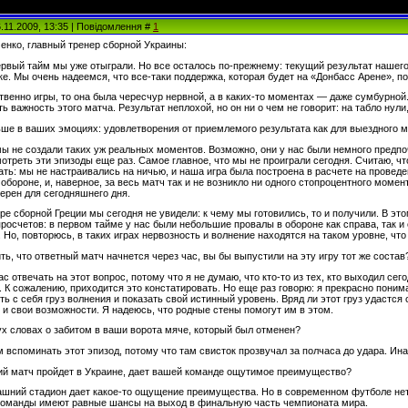
6.11.2009, 13:35 | Повідомлення #
1
енко, главный тренер сборной Украины:
первый тайм мы уже отыграли. Но все осталось по-прежнему: текущий результат нашего
е. Мы очень надеемся, что все-таки поддержка, которая будет на «Донбасс Арене», п
твенно игры, то она была чересчур нервной, а в каких-то моментах — даже сумбурно
ь важность этого матча. Результат неплохой, но он ни о чем не говорит: на табло нули
льше в ваших эмоциях: удовлетворения от приемлемого результата как для выездного 
 мы не создали таких уж реальных моментов. Возможно, они у нас были немного предпо
треть эти эпизоды еще раз. Самое главное, что мы не проиграли сегодня. Считаю, ч
ать: мы не настраивались на ничью, и наша игра была построена в расчете на прове
 обороне, и, наверное, за весь матч так и не возникло ни одного стопроцентного момен
ерен для сегодняшнего дня.
гре сборной Греции мы сегодня не увидели: к чему мы готовились, то и получили. В эт
росчетов: в первом тайме у нас были небольшие провалы в обороне как справа, так и
. Но, повторюсь, в таких играх нервозность и волнение находятся на таком уровне, что
ть, что ответный матч начнется через час, вы бы выпустили на эту игру тот же состав
ас отвечать на этот вопрос, потому что я не думаю, что кто-то из тех, кто выходил се
 К сожалению, приходится это констатировать. Но еще раз говорю: я прекрасно поним
ть с себя груз волнения и показать свой истинный уровень. Вряд ли этот груз удастся с
 и свои возможности. Я надеюсь, что родные стены помогут им в этом.
ух словах о забитом в ваши ворота мяче, который был отменен?
м вспоминать этот эпизод, потому что там свисток прозвучал за полчаса до удара. Ин
щий матч пройдет в Украине, дает вашей команде ощутимое преимущество?
ашний стадион дает какое-то ощущение преимущества. Но в современном футболе нет 
 команды имеют равные шансы на выход в финальную часть чемпионата мира.