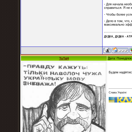
- Для начала нео
справиться. Я не 
- Чтобы более усп
- Дело в том, что
максимально эффе
ДУДКА, ДУДКА - АТР
TuTaH
Дата: Понеділок
Будем надіятис
Слава Україні