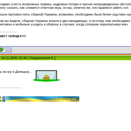
бходимо учесть возможные травмы, кадровые потери и прочие непредвиденные обстоя
могу сказать, как сложится ответная игра, но мы, конечно же, постараемся забить гол.
ешно противостоять сборной Украины, возможно, необходимо было более ощутимо насы
, как вы видели, сборная Украины играла в два нападающих, и поэтому нам необходимо
ктивно и мобильно уходить в оборону в случаях, когда соперник перехватывал мяч.
ИБУT УБЛЮДКА!!!!!
, 16.11.2009, 22:46 | Повідомлення #
2
ь на гру в Донецьку...