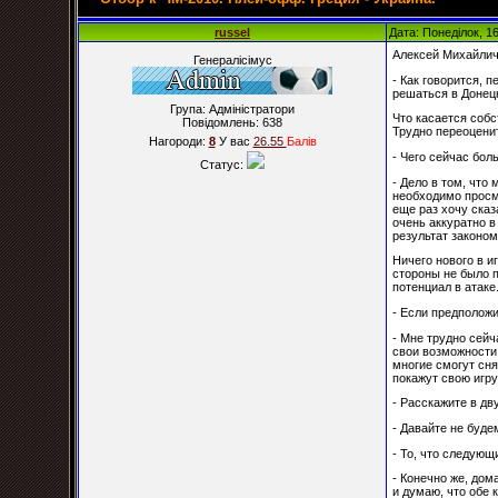
russel
Дата: Понеділок, 1
Алексей Михайлич
Генералісімус
- Как говорится, 
решаться в Донецк
Група: Адміністратори
Что касается собс
Повідомлень:
638
Трудно переоценит
Нагороди:
8
У вас
26.55
Балiв
- Чего сейчас бо
Статус:
- Дело в том, что
необходимо просмо
еще раз хочу сказ
очень аккуратно в
результат законом
Ничего нового в и
стороны не было п
потенциал в атаке
- Если предположи
- Мне трудно сейч
свои возможности.
многие смогут сня
покажут свою игру
- Расскажите в дв
- Давайте не буде
- То, что следую
- Конечно же, дом
и думаю, что обе