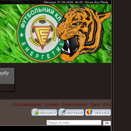
Пятниця, 07.08.2026, 06:45
|
Вітаю Вас
Гість
лубу
[
Нові повідомлення
·
Учасники
·
Правила форуму
·
Пошук
·
RSS
]