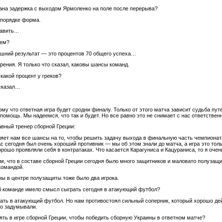
зана задержка с выходом Ярмоленко на поле после перерыва?
в порядке форма.
равить…
чем?
няшний результат — это процентов 70 общего успеха…
зрения. Я только что сказал, каковы шансы команд.
 какой процент у греков?
 сказал…
ому что ответная игра будет сродни финалу. Только от этого матча зависит судьба пу
помощь. Мы надеемся, что так и будет. Но все равно это не снимает с нас ответстве
авный тренер сборной Греции:
ляет нам все шансы на то, чтобы решить задачу выхода в финальную часть чемпионата 
ас сегодня был очень хороший противник — мы об этом знали до матча, а игра это т
рошо проявляли себя в контратаках. Что касается Карагуниса и Кацураниса, то я очень
ам, что в составе сборной Греции сегодня было много защитников и маловато полузащи
командой.
ны в центре полузащиты тоже было два игрока.
й команде имело смысл сыграть сегодня в атакующий футбол?
ать в атакующий футбол. Но нам противостоял сильный соперник, который хорошо дей
то задумывали.
ять в игре сборной Греции, чтобы победить сборную Украины в ответном матче?