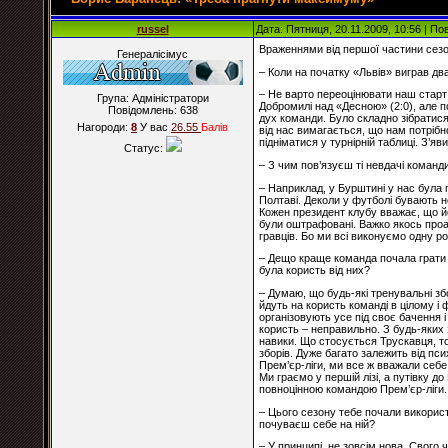
russel
Дата: Пятниця, 20.11.2009, 10:56 | П
Враженнями від першої частини сезо
Генералісімус
– Коли на початку «Львів» виграв дв
– Не варто переоцінювати наш старт 
Група: Адміністратори
Добромилі над «Десною» (2:0), але по
Повідомлень:
638
дух команди. Було складно зібратис
Нагороди:
8
У вас
26.55
Балiв
від нас вимагається, що нам потріб
підніматися у турнірній таблиці. З’я
Статус:
– З чим пов’язуєш ті невдачі команд
– Наприклад, у Бурштині у нас була 
Полтаві. Деколи у футболі бувають н
Кожен президент клубу вважає, що й
були оштрафовані. Важко якось проан
гравців. Бо ми всі виконуємо одну ро
– Дещо краще команда почала грати 
була користь від них?
– Думаю, що будь-які тренувальні збо
йдуть на користь команді в цілому і 
організовують усе під своє бачення і
користь – неправильно. З будь-яких 
навики. Що стосується Трускавця, то
зборів. Дуже багато залежить від пси
Прем’єр-ліги, ми все ж вважали себе
Ми граємо у першій лізі, а путівку 
повноцінною командою Прем’єр-ліги.
– Цього сезону тебе почали використ
почуваєш себе на ній?
– У принципі, не зовсім нова. Свог