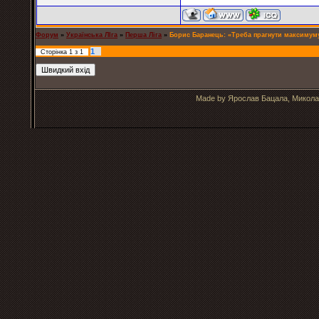
Форум
»
Українська ЛІга
»
Перша Ліга
»
Борис Баранець: «Треба прагнути максимум
1
Сторінка
1
з
1
Made by Ярослав Бацала, Микола 