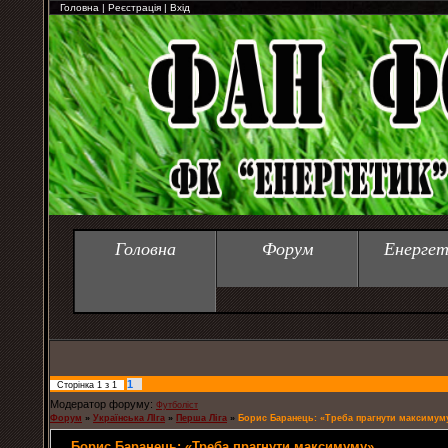
Головна
|
Реєстрація
|
Вхід
Головна
Форум
Енергет
1
Сторінка
1
з
1
Модератор форуму:
Футболіст
Форум
»
Українська ЛІга
»
Перша Ліга
»
Борис Баранець: «Треба прагнути максимум
Борис Баранець: «Треба прагнути максимуму»