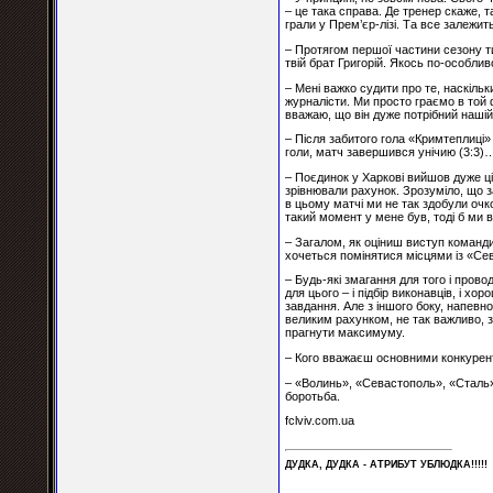
– це така справа. Де тренер скаже, т
грали у Прем’єр-лізі. Та все залежит
– Протягом першої частини сезону т
твій брат Григорій. Якось по-особли
– Мені важко судити про те, наскільк
журналісти. Ми просто граємо в той 
вважаю, що він дуже потрібний нашій 
– Після забитого гола «Кримтеплиці»
голи, матч завершився унічию (3:3)
– Поєдинок у Харкові вийшов дуже цік
зрівнювали рахунок. Зрозуміло, що з
в цьому матчі ми не так здобули очко
такий момент у мене був, тоді б ми в
– Загалом, як оціниш виступ команди
хочеться помінятися місцями із «С
– Будь-які змагання для того і пров
для цього – і підбір виконавців, і х
завдання. Але з іншого боку, напевно
великим рахунком, не так важливо, з 
прагнути максимуму.
– Кого вважаєш основними конкурента
– «Волинь», «Севастополь», «Сталь» 
боротьба.
fclviv.com.ua
ДУДКА, ДУДКА - АТРИБУT УБЛЮДКА!!!!!