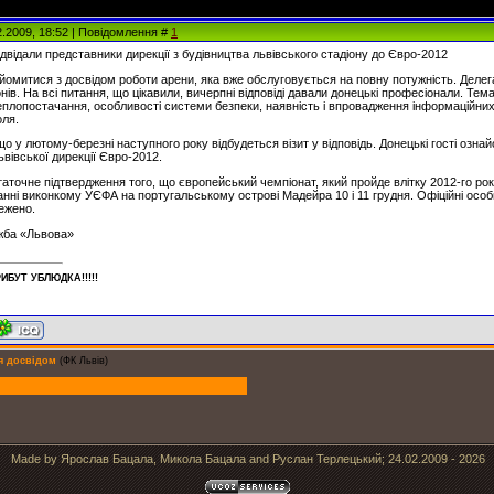
2.2009, 18:52 | Повідомлення #
1
двідали представники дирекції з будівництва львівського стадіону до Євро-2012
айомитися з досвідом роботи арени, яка вже обслуговується на повну потужність. Делег
нів. На всі питання, що цікавили, вичерпні відповіді давали донецькі професіонали. Т
теплопостачання, особливості системи безпеки, наявність і впровадження інформаційних 
оля.
 у лютому-березні наступного року відбудеться візит у відповідь. Донецькі гості ознай
вівської дирекції Євро-2012.
аточне підтвердження того, що європейський чемпіонат, який пройде влітку 2012-го року
данні виконкому УЄФА на португальському острові Мадейра 10 і 11 грудня. Офіційні особ
ежено.
жба «Львова»
ИБУT УБЛЮДКА!!!!!
я досвідом
(ФК Львів)
Made by Ярослав Бацала, Микола Бацала and Руслан Терлецький; 24.02.2009 - 2026