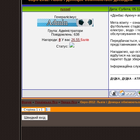
russel
Дата: Субота, 05.1
«Донбас-Арену» ві
Генералісімус
Мета візиту – озн
футбольних стадіо
електро-, водо- і 
Група: Адміністратори
обслуговування п
Повідомлень:
638
Нагороди:
8
У вас
26.55
Балiв
Передбачається, що
представниками ль
Статус:
Нагадаємо, що ост
відбутися на засі
паритет буде збер
Інформаційна слу
ДУДКА, ДУДКА - АТР
Форум
»
Українська ЛІга
»
Перша Ліга
»
Євро-2012: Львів і Донецьк обмінюютьс
1
Сторінка
1
з
1