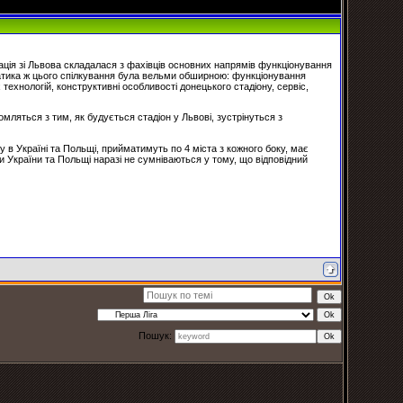
ація зі Львова складалася з фахівців основних напрямів функціонування
ематика ж цього спілкування була вельми обширною: функціонування
технологій, конструктивні особливості донецького стадіону, сервіс,
омляться з тим, як будується стадіон у Львові, зустрінуться з
 в Україні та Польщі, прийматимуть по 4 міста з кожного боку, має
и України та Польщі наразі не сумніваються у тому, що відповідний
Пошук: