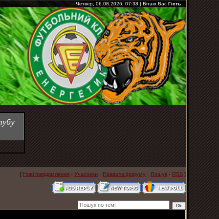
Четвер, 06.08.2026, 07:38
|
Вітаю Вас
Гість
лубу
[
Нові повідомлення
·
Учасники
·
Правила форуму
·
Пошук
·
RSS
]