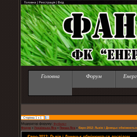
Головна
|
Реєстрація
|
Вхід
Головна
Форум
Енерг
1
Сторінка
1
з
1
Модератор форуму:
Футболіст
Форум
»
Українська ЛІга
»
Перша Ліга
»
Євро-2012: Львів і Донецьк обмінюютьс
Євро-2012: Львів і Донецьк обмінюються досвідом