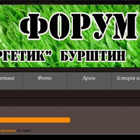
етика
Фото
Архів
Історія к
я досвідом
(ФК Львів)