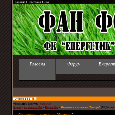
Головна
|
Реєстрація
|
Вхід
Головна
Форум
Енергет
1
Сторінка
1
з
1
Модератор форуму:
Футболіст
Форум
»
Українська ЛІга
»
Перша Ліга
»
Лавренцов – голкипер "Днестра"
(ФК Дністер)
Лавренцов – голкипер "Днестра"