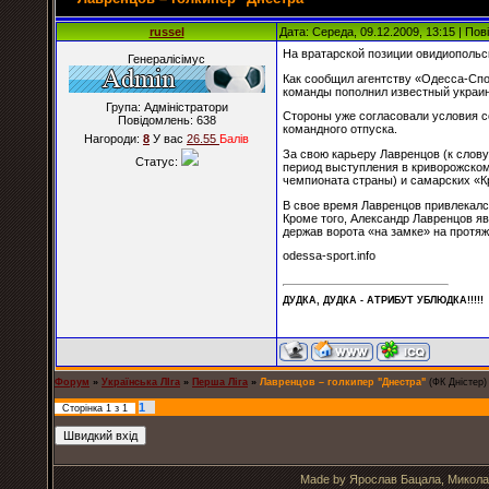
russel
Дата: Середа, 09.12.2009, 13:15 | По
На вратарской позиции овидиопольс
Генералісімус
Как сообщил агентству «Одесса-Спо
команды пополнил известный украин
Група: Адміністратори
Стороны уже согласовали условия со
Повідомлень:
638
командного отпуска.
Нагороди:
8
У вас
26.55
Балiв
За свою карьеру Лавренцов (к слову
Статус:
период выступления в криворожско
чемпионата страны) и самарских «К
В свое время Лавренцов привлекался
Кроме того, Александр Лавренцов яв
держав ворота «на замке» на протяж
odessa-sport.info
ДУДКА, ДУДКА - АТРИБУT УБЛЮДКА!!!!!
Форум
»
Українська ЛІга
»
Перша Ліга
»
Лавренцов – голкипер "Днестра"
(ФК Дністер)
1
Сторінка
1
з
1
Made by Ярослав Бацала, Микола 