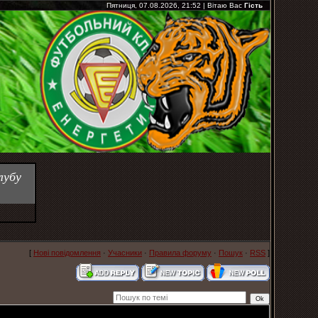
Пятниця, 07.08.2026, 21:52
|
Вітаю Вас
Гість
лубу
[
Нові повідомлення
·
Учасники
·
Правила форуму
·
Пошук
·
RSS
]