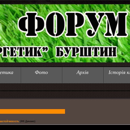
етика
Фото
Архів
Історія к
 настойчивость
(ФК Динамо)