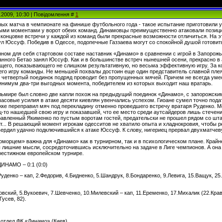
2.2009, 10:30 | Повідомлення #
1
ных матча в чемпионате на финише футбольного года - такое испытание приготовили 
ыми моментами у ворот обеих команд. Динамовцы преимущественно атаковали позиц
 концовке встречи у каждой из команд были прекрасные возможности отличиться. На э
ул Юссуф. Победив в Одессе, подопечные Газзаева могут со спокойной душой готовит
нном для себя стартовом составе наставник «Динамо» в сравнении с игрой в Запорожь
нного Бетао занял Юссуф. Как и в большинстве встреч нынешней осени, прекрасно в 
щего, показывающего не слишком результативную, но весьма эффективную игру. За ко
него игру команды. Не меньшей похвалы достоин еще один представитель славной плея
р четвертый поединок подряд проводит без пропущенных мячей. Причем не всегда уме
инимум два-три выгодных момента, победителем из которых выходит наш вратарь.
ьмире был словно две капли похож на предыдущий поединок «Динамо», с запорожским 
асовые усилия в атаке десяти киевлян увенчались успехом. Гиоане сумел точно пода
жке переправил мяч под перекладину отменно проведшего встречу вратаря Руденко. М
ц-то нашедшей свою игру и показавшей, что ее место среди аутсайдеров лишь стечение
авленный Якименко по пустым воротам гостей, предательски не прошел рядом со штан
... В решающий момент игрокам одесситов не хватило опыта и хладнокровия, чтобы р
твердил удачно подключившийся к атаке Юссуф. К слову, нигериец прервал двухматчев
морцем» важна для «Динамо» как в турнирном, так и в психологическом плане. Крайн
ы лишние мысли, сосредоточившись исключительно на задаче в Лиге чемпионов. А он
рестижном европейском турнире.
НАМО – 0:1 (0:0)
уденко – кап, 2.Федорив, 4.Бидненко, 5.Шандрук, 8.Бондаренко, 9.Левига, 15.Ващук, 25
вский, 5.Вукоевич, 7.Шевченко, 10.Милевский – кап, 11.Еременко, 17.Михалик (22.Краве
Гусев, 82).
тдел ФК «Динамо» (Киев)