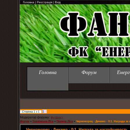
Головна
|
Реєстрація
|
Вхід
Головна
Форум
Енерг
1
Сторінка
1
з
1
Модератор форуму:
Футболіст
Форум
»
Українська ЛІга
»
Премєр Ліга
»
Черноморец - Динамо - 0:1. Награда за
Черноморец - Динамо - 0:1. Награда за настойчивость