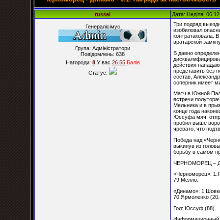
russel
Дата: Неділя, 06.1
Три подряд выезд
Генералісімус
изобиловал опасн
контратаковала. В
вратарской замкн
Група: Адміністратори
В давно определе
Повідомлень:
638
дисквалифицирова
Нагороди:
8
У вас
26.55
Балiв
действия нападаю
представить без 
Статус:
состав, Александ
соперник имеет м
Матч в Южной Пал
встречи полуторач
Мельника и в пры
конце года наконе
Юссуфа мяч, отпр
пробил выше ворот
чревато, что под
Победа над «Черно
выкинув из голов
борьбу в самом п
ЧЕРНОМОРЕЦ – ДИ
«Черноморец»: 1.Р
79.Мелло.
«Динамо»: 1.Шовко
70.Ярмоленко (20.
Гол: Юссуф (88).
Информационный о