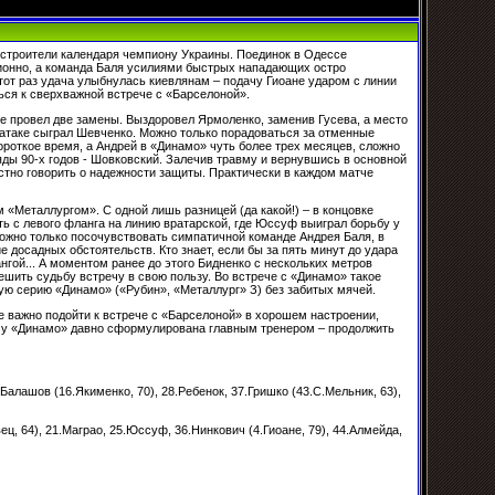
устроители календаря чемпиону Украины. Поединок в Одессе
ионно, а команда Баля усилиями быстрых нападающих остро
тот раз удача улыбнулась киевлянам – подачу Гиоане ударом с линии
ься к сверхважной встрече с «Барселоной».
е провел две замены. Выздоровел Ярмоленко, заменив Гусева, а место
атаке сыграл Шевченко. Можно только порадоваться за отменные
роткое время, а Андрей в «Динамо» чуть более трех месяцев, сложно
ды 90-х годов - Шовковский. Залечив травму и вернувшись в основной
стно говорить о надежности защиты. Практически в каждом матче
«Металлургом». С одной лишь разницей (да какой!) – в концовке
ть с левого фланга на линию вратарской, где Юссуф выиграл борьбу у
ожно только посочувствовать симпатичной команде Андрея Баля, в
 досадных обстоятельств. Кто знает, если бы за пять минут до удара
гой... А моментом ранее до этого Бидненко с нескольких метров
ешить судьбу встречу в свою пользу. Во встрече с «Динамо» такое
ую серию «Динамо» («Рубин», «Металлург» З) без забитых мячей.
е важно подойти к встрече с «Барселоной» в хорошем настроении,
а у «Динамо» давно сформулирована главным тренером – продолжить
.Балашов (16.Якименко, 70), 28.Ребенок, 37.Гришко (43.С.Мельник, 63),
ц, 64), 21.Маграо, 25.Юссуф, 36.Нинкович (4.Гиоане, 79), 44.Алмейда,