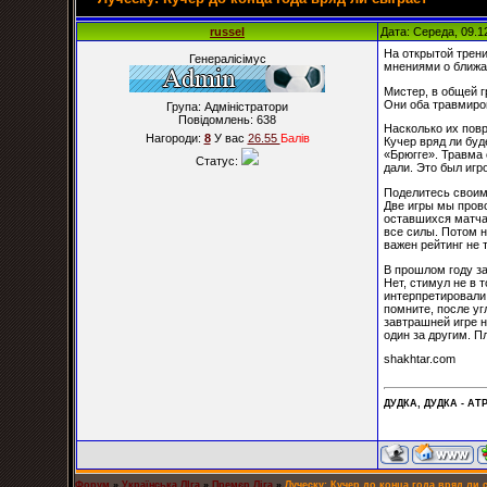
russel
Дата: Середа, 09.1
На открытой трени
Генералісімус
мнениями о ближа
Мистер, в общей 
Они оба травмиро
Група: Адміністратори
Повідомлень:
638
Насколько их пов
Нагороди:
8
У вас
26.55
Балiв
Кучер вряд ли буд
«Брюгге». Травма 
Статус:
дали. Это был игр
Поделитесь своим
Две игры мы прово
оставшихся матчах
все силы. Потом н
важен рейтинг не 
В прошлом году з
Нет, стимул не в 
интерпретировали 
помните, после уг
завтрашней игре 
один за другим. П
shakhtar.com
ДУДКА, ДУДКА - АТР
Форум
»
Українська ЛІга
»
Премєр Ліга
»
Луческу: Кучер до конца года вряд ли 