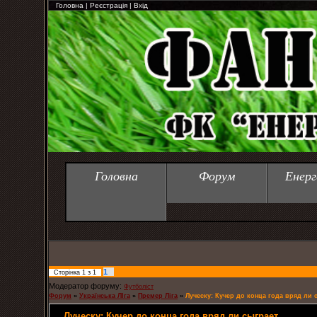
Головна
|
Реєстрація
|
Вхід
Головна
Форум
Енерг
1
Сторінка
1
з
1
Модератор форуму:
Футболіст
Форум
»
Українська ЛІга
»
Премєр Ліга
»
Луческу: Кучер до конца года вряд ли 
Луческу: Кучер до конца года вряд ли сыграет