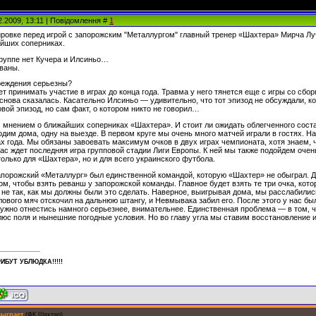
2.2009, 13:11 | Повідомлення #
1
ровке перед игрой с запорожским "Металлургом" главный тренер «Шахтера» Мирча Луч
йших соперниках.
группе нет Кучера и Илсиньо…
ваны.
реждения серьезны?
ет принимать участие в играх до конца года. Травма у него тянется еще с игры со сбо
снова сказалась. Касательно Илсиньо — удивительно, что тот эпизод не обсуждали, ко
овой эпизод, но сам факт, о котором никто не говорил…
 мнением о ближайших соперниках «Шахтера». И стоит ли ожидать облегченного сост
дим дома, одну на выезде. В первом круге мы очень много матчей играли в гостях. Н
 года. Мы обязаны завоевать максимум очков в двух играх чемпионата, хотя знаем, чт
ас ждет последняя игра групповой стадии Лиги Европы. К ней мы также подойдем очень
только для «Шахтера», но и для всего украинского футбола.
апорожский «Металлург» был единственной командой, которую «Шахтер» не обыграл.
том, чтобы взять реванш у запорожской команды. Главное будет взять те три очка, ко
не так, как мы должны были это сделать. Наверное, выигрывая дома, мы расслабились 
лового мяч отскочил на дальнюю штангу, и Невмывака забил его. После этого у нас бы
нужно отнестись намного серьезнее, внимательнее. Единственная проблема — в том, ч
люс поля и нынешние погодные условия. Но во главу угла мы ставим восстановление и
ИБУT УБЛЮДКА!!!!!
сыграет
(ФК Шахтар)