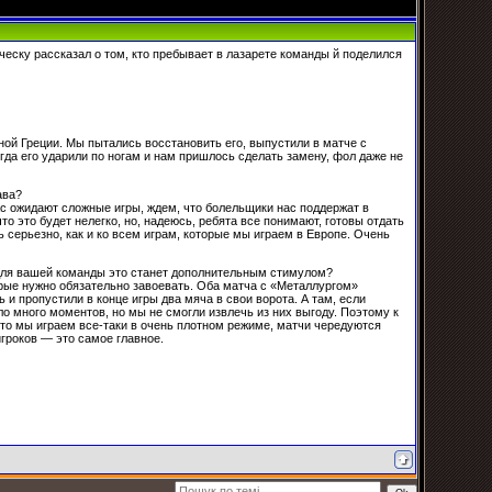
еску рассказал о том, кто пребывает в лазарете команды й поделился
рной Греции. Мы пытались восстановить его, выпустили в матче с
гда его ударили по ногам и нам пришлось сделать замену, фол даже не
ава?
ас ожидают сложные игры, ждем, что болельщики нас поддержат в
о это будет нелегко, но, надеюсь, ребята все понимают, готовы отдать
 серьезно, как и ко всем играм, которые мы играем в Европе. Очень
 Для вашей команды это станет дополнительным стимулом?
торые нужно обязательно завоевать. Оба матча с «Металлургом»
и пропустили в конце игры два мяча в свои ворота. А там, если
ло много моментов, но мы не смогли извлечь из них выгоду. Поэтому к
то мы играем все-таки в очень плотном режиме, матчи чередуются
гроков — это самое главное.