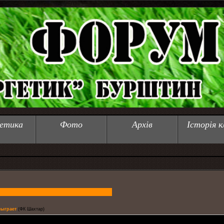
етика
Фото
Архів
Історія к
сыграет
(ФК Шахтар)