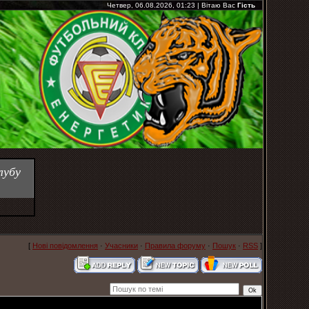
Четвер, 06.08.2026, 01:23
|
Вітаю Вас
Гість
лубу
[
Нові повідомлення
·
Учасники
·
Правила форуму
·
Пошук
·
RSS
]