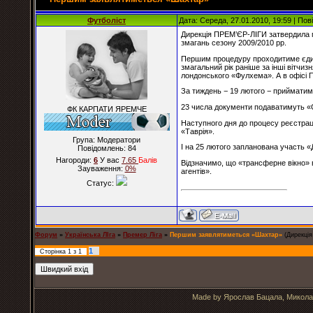
Футболіст
Дата: Середа, 27.01.2010, 19:59 | По
Дирекція ПРЕМ’ЄР-ЛІГИ затвердила гр
змагань сезону 2009/2010 рр.
Першим процедуру проходитиме єдини
змагальний рік раніше за інші вітчи
лондонського «Фулхема». А в офісі 
За тиждень − 19 лютого − прийматим
23 числа документи подаватимуть «О
ФК КАРПАТИ ЯРЕМЧЕ
Наступного дня до процесу реєстраці
«Таврія».
Група: Модератори
І на 25 лютого запланована участь «
Повідомлень:
84
Нагороди:
6
У вас
7.65
Балiв
Відзначимо, що «трансферне вікно» в
Зауваження:
0%
агентів».
Статус:
Форум
»
Українська ЛІга
»
Премєр Ліга
»
Першим заявлятиметься «Шахтар»
(Дирекція
1
Сторінка
1
з
1
Made by Ярослав Бацала, Микола 