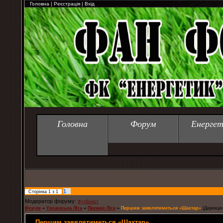
Головна
|
Реєстрація
|
Вхід
Головна
Форум
Енергет
1
Сторінка
1
з
1
Модератор форуму:
Футболіст
Форум
»
Українська ЛІга
»
Премєр Ліга
»
Першим заявлятиметься «Шахтар»
(Дирекція
Першим заявлятиметься «Шахтар»